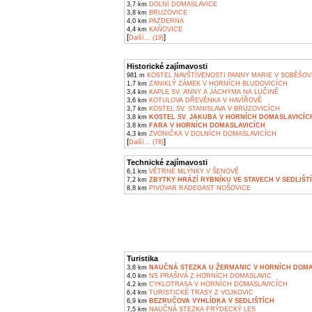
3,7 km
DOLNÍ DOMASLAVICE
3,8 km
BRUZOVICE
4,0 km
PAZDERNA
4,4 km
KAŇOVICE
[
]
Další... (19)
Historické zajímavosti
981 m
KOSTEL NAVŠTÍVENOSTI PANNY MARIE V SOBĚŠOV
1,7 km
ZANIKLÝ ZÁMEK V HORNÍCH BLUDOVICÍCH
3,4 km
KAPLE SV. ANNY A JÁCHYMA NA LUČINĚ
3,6 km
KOTULOVA DŘEVĚNKA V HAVÍŘOVĚ
3,7 km
KOSTEL SV. STANISLAVA V BRUZOVICÍCH
3,8 km
KOSTEL SV. JAKUBA V HORNÍCH DOMASLAVICÍC
3,8 km
FARA V HORNÍCH DOMASLAVICÍCH
4,3 km
ZVONIČKA V DOLNÍCH DOMASLAVICÍCH
[
]
Další... (78)
Technické zajímavosti
6,1 km
VĚTRNÉ MLÝNKY V ŠENOVĚ
7,2 km
ZBYTKY HRÁZÍ RYBNÍKU VE STAVECH V SEDLIŠT
8,8 km
PIVOVAR RADEGAST NOŠOVICE
Turistika
3,8 km
NAUČNÁ STEZKA U ŽERMANIC V HORNÍCH DOMA
4,0 km
NS PRAŠIVÁ Z HORNÍCH DOMASLAVIC
4,2 km
CYKLOTRASA V HORNÍCH DOMASLAVICÍCH
6,4 km
TURISTICKÉ TRASY Z VOJKOVIC
6,9 km
BEZRUČOVA VYHLÍDKA V SEDLIŠTÍCH
7,5 km
NAUČNÁ STEZKA FRÝDECKÝ LES