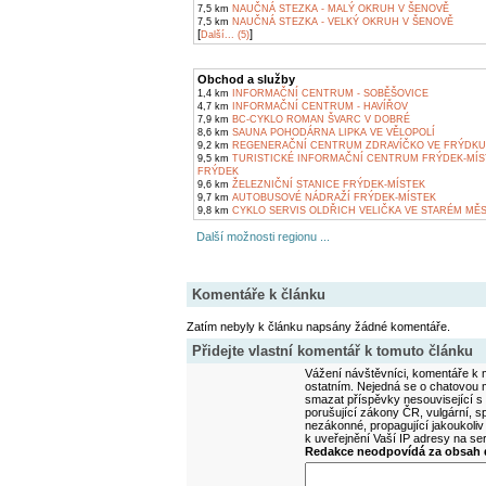
7,5 km
NAUČNÁ STEZKA - MALÝ OKRUH V ŠENOVĚ
7,5 km
NAUČNÁ STEZKA - VELKÝ OKRUH V ŠENOVĚ
[
]
Další... (5)
Obchod a služby
1,4 km
INFORMAČNÍ CENTRUM - SOBĚŠOVICE
4,7 km
INFORMAČNÍ CENTRUM - HAVÍŘOV
7,9 km
BC-CYKLO ROMAN ŠVARC V DOBRÉ
8,6 km
SAUNA POHODÁRNA LIPKA VE VĚLOPOLÍ
9,2 km
REGENERAČNÍ CENTRUM ZDRAVÍČKO VE FRÝDKU
9,5 km
TURISTICKÉ INFORMAČNÍ CENTRUM FRÝDEK-MÍS
FRÝDEK
9,6 km
ŽELEZNIČNÍ STANICE FRÝDEK-MÍSTEK
9,7 km
AUTOBUSOVÉ NÁDRAŽÍ FRÝDEK-MÍSTEK
9,8 km
CYKLO SERVIS OLDŘICH VELIČKA VE STARÉM MĚ
Další možnosti regionu ...
Komentáře k článku
Zatím nebyly k článku napsány žádné komentáře.
Přidejte vlastní komentář k tomuto článku
Vážení návštěvníci, komentáře k m
ostatním. Nejedná se o chatovou m
smazat příspěvky nesouvisející s
porušující zákony ČR, vulgární, sp
nezákonné, propagující jakoukoliv
k uveřejnění Vaší IP adresy na s
Redakce neodpovídá za obsah d