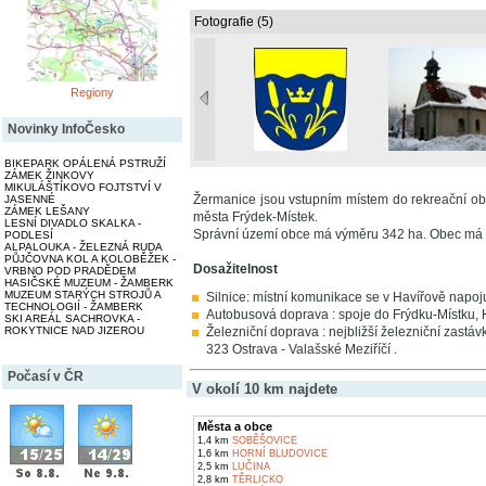
Fotografie (5)
Regiony
Novinky InfoČesko
BIKEPARK OPÁLENÁ PSTRUŽÍ
ZÁMEK ŽINKOVY
MIKULÁŠTÍKOVO FOJTSTVÍ V
Žermanice jsou vstupním místem do rekreační ob
JASENNÉ
ZÁMEK LEŠANY
města Frýdek-Místek.
LESNÍ DIVADLO SKALKA -
Správní území obce má výměru 342 ha. Obec má 
PODLESÍ
ALPALOUKA - ŽELEZNÁ RUDA
PŮJČOVNA KOL A KOLOBĚŽEK -
Dosažitelnost
VRBNO POD PRADĚDEM
HASIČSKÉ MUZEUM - ŽAMBERK
MUZEUM STARÝCH STROJŮ A
Silnice: místní komunikace se v Havířově napojuje
TECHNOLOGIÍ - ŽAMBERK
Autobusová doprava : spoje do Frýdku-Místku, 
SKI AREÁL SACHROVKA -
Železniční doprava : nejbližší železniční zastáv
ROKYTNICE NAD JIZEROU
323 Ostrava - Valašské Meziříčí .
Počasí v ČR
V okolí 10 km najdete
Města a obce
1,4 km
SOBĚŠOVICE
1,6 km
HORNÍ BLUDOVICE
2,5 km
LUČINA
2,8 km
TĚRLICKO