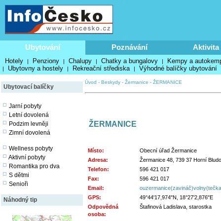
Ubytování
Poznávání
Aktivita
Hotely
Penziony
Chalupy
Chatky a bungalovy
Kempy a autokem
|
|
|
|
Ubytovny a hostely
Rekreační střediska
Výhodné balíčky ubytování
|
|
|
Úvod
-
Beskydy
-
Žermanice
-
ŽERMANICE
Ubytovací balíčky
Jarní pobyty
Letní dovolená
ŽERMANICE
Podzim levněji
Zimní dovolená
Wellness pobyty
Místo:
Obecní úřad Žermanice
Aktivní pobyty
Adresa:
Žermanice 48, 739 37 Horní Blud
Romantika pro dva
Telefon:
596 421 017
S dětmi
Fax:
596 421 017
Senioři
Email:
ouzermanice(zavináč)volny(tečk
GPS:
49°44'17,974"N, 18°27'2,876"E
Náhodný tip
Odpovědná
Štafinová Ladislava, starostka
osoba: