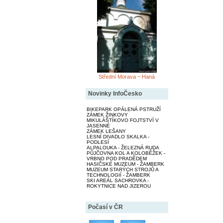
Střední Morava ~ Haná
Novinky InfoČesko
BIKEPARK OPÁLENÁ PSTRUŽÍ
ZÁMEK ŽINKOVY
MIKULÁŠTÍKOVO FOJTSTVÍ V
JASENNÉ
ZÁMEK LEŠANY
LESNÍ DIVADLO SKALKA -
PODLESÍ
ALPALOUKA - ŽELEZNÁ RUDA
PŮJČOVNA KOL A KOLOBĚŽEK -
VRBNO POD PRADĚDEM
HASIČSKÉ MUZEUM - ŽAMBERK
MUZEUM STARÝCH STROJŮ A
TECHNOLOGIÍ - ŽAMBERK
SKI AREÁL SACHROVKA -
ROKYTNICE NAD JIZEROU
Počasí v ČR