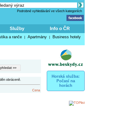
Podrobné vyhledávání ve všech kategoriích
Služby
Info o ČR
stika a ranče
Apartmány
Business hotely
|
|
Horská služba:
íděn obráceně.
Počasí na
horách
Cena