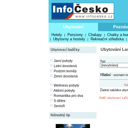
Ubytování
Poznáv
Hotely
Penziony
Chalupy
Chatky a bu
|
|
|
Ubytovny a hostely
Rekreační střediska
|
|
|
Ubytování La
Ubytovací balíčky
Jarní pobyty
Typ:
Letní dovolená
Podzim levněji
Třídění
- seznam můž
Zimní dovolená
Ná
Wellness pobyty
Žádná nabídka ubyt
Aktivní pobyty
Romantika pro dva
Další ubytovací zaří
S dětmi
Senioři
Náhodný tip