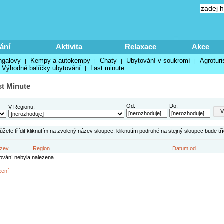
ání
Aktivita
Relaxace
Akce
ngalovy
Kempy a autokempy
Chaty
Ubytování v soukromí
Agroturi
|
|
|
|
Výhodné balíčky ubytování
Last minute
|
st Minute
Od:
Do:
V Regionu:
ete třídit kliknutím na zvolený název sloupce, kliknutím podruhé na stejný sloupec bude tř
zev
Region
Datum od
ování nebyla nalezena.
zení