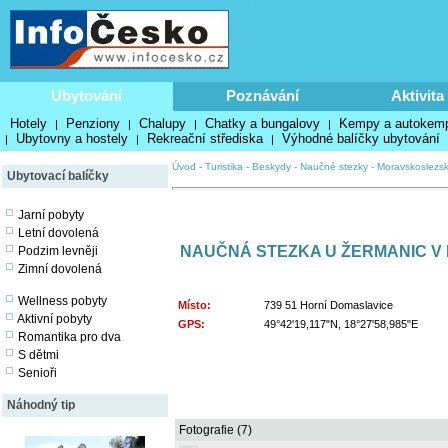
Ubytování
Poznávání
Aktivita
Hotely
Penziony
Chalupy
Chatky a bungalovy
Kempy a autokem
|
|
|
|
Ubytovny a hostely
Rekreační střediska
Výhodné balíčky ubytování
|
|
|
Úvod
-
Turistika
-
Beskydy
-
Naučné stezky
-
Moravskoslezsk
Ubytovací balíčky
Jarní pobyty
Letní dovolená
NAUČNÁ STEZKA U ŽERMANIC V
Podzim levněji
Zimní dovolená
Wellness pobyty
Místo:
739 51 Horní Domaslavice
Aktivní pobyty
GPS:
49°42'19,117"N, 18°27'58,985"E
Romantika pro dva
S dětmi
Senioři
Náhodný tip
Fotografie (7)