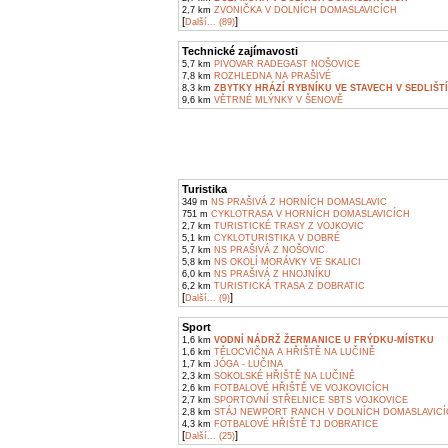
2,7 km
ZVONIČKA V DOLNÍCH DOMASLAVICÍCH
[
]
Další... (89)
Technické zajímavosti
5,7 km
PIVOVAR RADEGAST NOŠOVICE
7,8 km
ROZHLEDNA NA PRAŠIVÉ
8,3 km
ZBYTKY HRÁZÍ RYBNÍKU VE STAVECH V SEDLIŠT
9,6 km
VĚTRNÉ MLÝNKY V ŠENOVĚ
Turistika
349 m
NS PRAŠIVÁ Z HORNÍCH DOMASLAVIC
751 m
CYKLOTRASA V HORNÍCH DOMASLAVICÍCH
2,7 km
TURISTICKÉ TRASY Z VOJKOVIC
5,1 km
CYKLOTURISTIKA V DOBRÉ
5,7 km
NS PRAŠIVÁ Z NOŠOVIC
5,8 km
NS OKOLÍ MORÁVKY VE SKALICI
6,0 km
NS PRAŠIVÁ Z HNOJNÍKU
6,2 km
TURISTICKÁ TRASA Z DOBRATIC
[
]
Další... (9)
Sport
1,6 km
VODNÍ NÁDRŽ ŽERMANICE U FRÝDKU-MÍSTKU
1,6 km
TĚLOCVIČNA A HŘIŠTĚ NA LUČINĚ
1,7 km
JÓGA - LUČINA
2,3 km
SOKOLSKÉ HŘIŠTĚ NA LUČINĚ
2,6 km
FOTBALOVÉ HŘIŠTĚ VE VOJKOVICÍCH
2,7 km
SPORTOVNÍ STŘELNICE SBTS VOJKOVICE
2,8 km
STÁJ NEWPORT RANCH V DOLNÍCH DOMASLAVIC
4,3 km
FOTBALOVÉ HŘIŠTĚ TJ DOBRATICE
[
]
Další... (25)