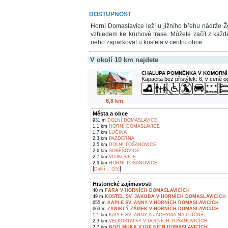
DOSTUPNOST
Horní Domaslavice leží u jižního břehu nádrže 
vzhledem ke kruhové trase. Můžete začít z každ
nebo zaparkovat u kostela v centru obce.
V okolí 10 km najdete
CHALUPA POMNĚNKA V KOMORNÍ
Kapacita bez přistýlek: 6, v ceně 
6,8 km
Města a obce
931 m
DOLNÍ DOMASLAVICE
1,1 km
HORNÍ DOMASLAVICE
1,7 km
LUČINA
2,3 km
PAZDERNA
2,5 km
DOLNÍ TOŠANOVICE
2,6 km
SOBĚŠOVICE
2,7 km
VOJKOVICE
2,9 km
HORNÍ TOŠANOVICE
[
]
Další... (25)
Historické zajímavosti
40 m
FARA V HORNÍCH DOMASLAVICÍCH
49 m
KOSTEL SV. JAKUBA V HORNÍCH DOMASLAVICÍCH
655 m
KAPLE SV. ANNY V HORNÍCH DOMASLAVICÍCH
663 m
ZANIKLÝ ZÁMEK V HORNÍCH DOMASLAVICÍCH
1,1 km
KAPLE SV. ANNY A JÁCHYMA NA LUČINĚ
2,3 km
VELKOSTATKY V DOLNÍCH TOŠANOVICÍCH
2,7 km
BOŽÍ MUKA V DOLNÍCH DOMASLAVICÍCH