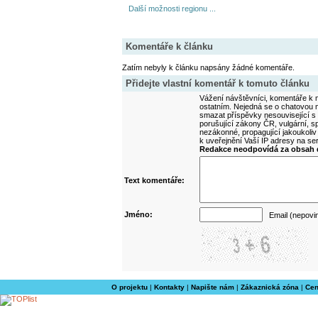
Další možnosti regionu ...
Komentáře k článku
Zatím nebyly k článku napsány žádné komentáře.
Přidejte vlastní komentář k tomuto článku
Vážení návštěvníci, komentáře k m
ostatním. Nejedná se o chatovou m
smazat příspěvky nesouvisející s
porušující zákony ČR, vulgární, sp
nezákonné, propagující jakoukoliv
k uveřejnění Vaší IP adresy na s
Redakce neodpovídá za obsah d
Text komentáře:
Jméno:
Email (nepovi
O projektu
|
Kontakty
|
Napište nám
|
Zákaznická zóna
|
Cen