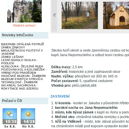
Kladské pomezí
Novinky InfoČesko
BIKEPARK OPÁLENÁ PSTRUŽÍ
ZÁMEK ŽINKOVY
Stezka tvoří okruh a vede zpevněnou cestou od k
MIKULÁŠTÍKOVO FOJTSTVÍ V
JASENNÉ
kaplí Jana Nepomuckého a odtud lesní cestou zpě
ZÁMEK LEŠANY
LESNÍ DIVADLO SKALKA -
PODLESÍ
ALPALOUKA - ŽELEZNÁ RUDA
Délka trasy:
2,5 km
PŮJČOVNA KOL A KOLOBĚŽEK -
Zaměření:
historické a jiné zajímavosti obce
VRBNO POD PRADĚDEM
HASIČSKÉ MUZEUM - ŽAMBERK
Nadm. výška:
převýšení od 300 do 345 m
MUZEUM STARÝCH STROJŮ A
Počet zastavení:
5, opatřené cedulemi
TECHNOLOGIÍ - ŽAMBERK
Vhodná pro:
pěší,cyklisti,děti
SKI AREÁL SACHROVKA -
ROKYTNICE NAD JIZEROU
ZASTAVENÍ
Počasí v ČR
1.
U kostela
- kostel sv. Jakuba s původním hřbitov
2.
barokní socha sv. Jana Nepomuckého
3.
místo, kde býval zámek
s kaplí sv. Anny a pa
4.
Mořské oko
- chráněná lokalita remízku s jezír
5.
kříž na Vidíkově
- místo, kde stával původní k
na chráněném místě pod kopcem vystavěn kostel n