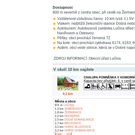
Dostupnost
800 m severně z centra obec, při cestě na Žerman
Vzdálenost vzdušnou čarou: 10 km (vzd. č.) SV
Vlakem: nejbližší železniční stanice Dobrá nebo
Autobusem: Autobusová zastávka Lučina střed 
Havířovem a Ostravou
Pěšky: obcí prochází červená TZ
Na kole: obcí prochází cyklotrasa 6174, 6163, 
Autem: obcí vede silnice, která se v Dobré napoj
ZDROJ INFORMACÍ: Obecní úřad Lučina
V okolí 10 km najdete
CHALUPA POMNĚNKA V KOMORNÍ
Kapacita bez přistýlek: 6, v ceně 
9,1 km
Města a obce
671 m
LUČINA
1,3 km
SOBĚŠOVICE
1,8 km
ŽERMANICE
2,2 km
PAZDERNA
2,5 km
DOLNÍ DOMASLAVICE
2,7 km
BRUZOVICE
3,2 km
HORNÍ BLUDOVICE
3,2 km
HORNÍ DOMASLAVICE
[
]
Další... (25)