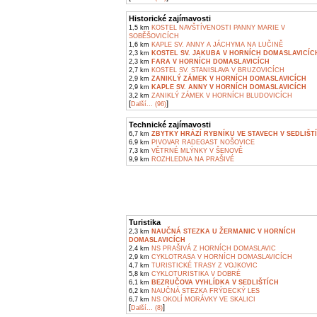
Historické zajímavosti
1,5 km
KOSTEL NAVŠTÍVENOSTI PANNY MARIE V
SOBĚŠOVICÍCH
1,6 km
KAPLE SV. ANNY A JÁCHYMA NA LUČINĚ
2,3 km
KOSTEL SV. JAKUBA V HORNÍCH DOMASLAVICÍC
2,3 km
FARA V HORNÍCH DOMASLAVICÍCH
2,7 km
KOSTEL SV. STANISLAVA V BRUZOVICÍCH
2,9 km
ZANIKLÝ ZÁMEK V HORNÍCH DOMASLAVICÍCH
2,9 km
KAPLE SV. ANNY V HORNÍCH DOMASLAVICÍCH
3,2 km
ZANIKLÝ ZÁMEK V HORNÍCH BLUDOVICÍCH
[
]
Další... (96)
Technické zajímavosti
6,7 km
ZBYTKY HRÁZÍ RYBNÍKU VE STAVECH V SEDLIŠT
6,9 km
PIVOVAR RADEGAST NOŠOVICE
7,3 km
VĚTRNÉ MLÝNKY V ŠENOVĚ
9,9 km
ROZHLEDNA NA PRAŠIVÉ
Turistika
2,3 km
NAUČNÁ STEZKA U ŽERMANIC V HORNÍCH
DOMASLAVICÍCH
2,4 km
NS PRAŠIVÁ Z HORNÍCH DOMASLAVIC
2,9 km
CYKLOTRASA V HORNÍCH DOMASLAVICÍCH
4,7 km
TURISTICKÉ TRASY Z VOJKOVIC
5,8 km
CYKLOTURISTIKA V DOBRÉ
6,1 km
BEZRUČOVA VYHLÍDKA V SEDLIŠTÍCH
6,2 km
NAUČNÁ STEZKA FRÝDECKÝ LES
6,7 km
NS OKOLÍ MORÁVKY VE SKALICI
[
]
Další... (8)