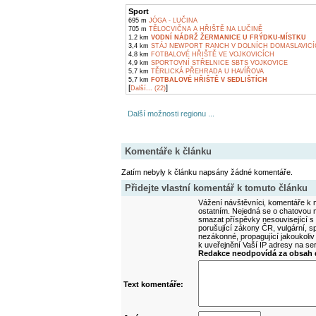
Sport
695 m
JÓGA - LUČINA
705 m
TĚLOCVIČNA A HŘIŠTĚ NA LUČINĚ
1,2 km
VODNÍ NÁDRŽ ŽERMANICE U FRÝDKU-MÍSTKU
3,4 km
STÁJ NEWPORT RANCH V DOLNÍCH DOMASLAVIC
4,8 km
FOTBALOVÉ HŘIŠTĚ VE VOJKOVICÍCH
4,9 km
SPORTOVNÍ STŘELNICE SBTS VOJKOVICE
5,7 km
TĚRLICKÁ PŘEHRADA U HAVÍŘOVA
5,7 km
FOTBALOVÉ HŘIŠTĚ V SEDLIŠTÍCH
[
]
Další... (22)
Další možnosti regionu ...
Komentáře k článku
Zatím nebyly k článku napsány žádné komentáře.
Přidejte vlastní komentář k tomuto článku
Vážení návštěvníci, komentáře k m
ostatním. Nejedná se o chatovou m
smazat příspěvky nesouvisející s
porušující zákony ČR, vulgární, sp
nezákonné, propagující jakoukoliv
k uveřejnění Vaší IP adresy na s
Redakce neodpovídá za obsah d
Text komentáře: