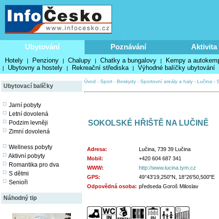
Ubytování
Poznávání
Aktivita
Hotely
Penziony
Chalupy
Chatky a bungalovy
Kempy a autokem
|
|
|
|
Ubytovny a hostely
Rekreační střediska
Výhodné balíčky ubytování
|
|
|
Úvod
-
Sport
-
Beskydy
-
Sportovní areály a haly
-
Lučina
-
Ubytovací balíčky
Jarní pobyty
Letní dovolená
SOKOLSKÉ HŘIŠTĚ NA LUČINĚ
Podzim levněji
Zimní dovolená
Wellness pobyty
Adresa:
Lučina, 739 39 Lučina
Aktivní pobyty
Mobil:
+420 604 687 341
Romantika pro dva
WWW:
http://www.lucina.tym.cz
S dětmi
GPS:
49°43'19,250"N, 18°26'50,500"E
Senioři
Odpovědná osoba:
předseda Goroš Miloslav
Náhodný tip