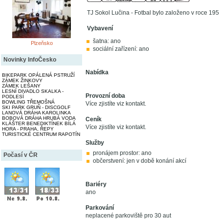
TJ Sokol Lučina - Fotbal bylo založeno v roce 195
Vybavení
šatna: ano
Plzeňsko
sociální zařízení: ano
Novinky InfoČesko
Nabídka
BIKEPARK OPÁLENÁ PSTRUŽÍ
ZÁMEK ŽINKOVY
ZÁMEK LEŠANY
LESNÍ DIVADLO SKALKA -
Provozní doba
PODLESÍ
BOWLING TŘEMOŠNÁ
Více zjistíte viz kontakt.
SKI PARK GRUŇ - DISCGOLF
LANOVÁ DRÁHA KAROLINKA
BOBOVÁ DRÁHA HRUBÁ VODA
Ceník
KLÁŠTER BENEDIKTÍNEK BÍLÁ
Více zjistíte viz kontakt.
HORA - PRAHA, ŘEPY
TURISTICKÉ CENTRUM RAPOTÍN
Služby
pronájem prostor: ano
Počasí v ČR
občerstvení: jen v době konání akcí
Bariéry
ano
Parkování
neplacené parkoviště pro 30 aut