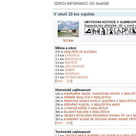
ZDROJ INFORMACÍ: OÚ Sedliště
V okolí 10 km najdete
UBYTOVNA KOTVICE V ALBRECH
Kapacita bez přistýlek: 40, v ceně
9,3 km
Města a obce
276 m
SEDLIŠTĚ VE SLEZSKU
2,8 km
KAŇOVICE
3,1 km
BRUZOVICE
3,9 km
ŘEPIŠTĚ
3,9 km
VÁCLAVOVICE
4,6 km
ŽABEŇ
4,6 km
SVIADNOV
4,7 km
FRÝDEK-MÍSTEK
[
]
Další... (21)
Historické zajímavosti
129 m
NÁHROBEK MUDR. AUGUSTINA PETRA V SEDLIŠT
141 m
POMNÍK PADLÝCH V SEDLIŠTÍCH
204 m
PAMÁTNÁ DESKA KARLA JANOŠKA V SEDLIŠTÍC
258 m
DŘEVĚNÝ KOSTEL V SEDLIŠTÍCH (NKP)
271 m
LITINOVÉ KŘÍŽE V SEDLIŠTÍCH
306 m
BLUDNÝ BALVAN V SEDLIŠTÍCH
353 m
OBJEKT BÝVALÉHO PANSKÉHO DVORA ČP. 18 V S
353 m
KAMENNÝ SLOUP SE SOCHOU PANNY MARIE FRÝD
[
]
Další... (92)
Technické zajímavosti
1,1 km
ZBYTKY HRÁZÍ RYBNÍKU VE STAVECH V SEDLIŠT