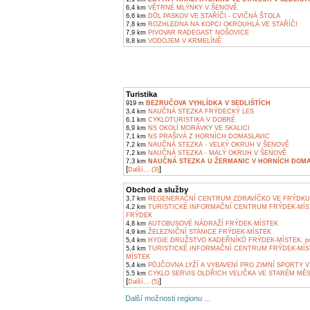
6,4 km
VĚTRNÉ MLÝNKY V ŠENOVĚ
6,6 km
DŮL PASKOV VE STAŘÍČI - CVIČNÁ ŠTOLA
7,8 km
ROZHLEDNA NA KOPCI OKROUHLÁ VE STAŘÍČI
7,9 km
PIVOVAR RADEGAST NOŠOVICE
8,8 km
VODOJEM V KRMELÍNĚ
Turistika
919 m
BEZRUČOVA VYHLÍDKA V SEDLIŠTÍCH
3,4 km
NAUČNÁ STEZKA FRÝDECKÝ LES
6,1 km
CYKLOTURISTIKA V DOBRÉ
6,9 km
NS OKOLÍ MORÁVKY VE SKALICI
7,1 km
NS PRAŠIVÁ Z HORNÍCH DOMASLAVIC
7,2 km
NAUČNÁ STEZKA - VELKÝ OKRUH V ŠENOVĚ
7,2 km
NAUČNÁ STEZKA - MALÝ OKRUH V ŠENOVĚ
7,3 km
NAUČNÁ STEZKA U ŽERMANIC V HORNÍCH DOMA
[
]
Další... (3)
Obchod a služby
3,7 km
REGENERAČNÍ CENTRUM ZDRAVÍČKO VE FRÝDKU
4,2 km
TURISTICKÉ INFORMAČNÍ CENTRUM FRÝDEK-MÍS
FRÝDEK
4,8 km
AUTOBUSOVÉ NÁDRAŽÍ FRÝDEK-MÍSTEK
4,9 km
ŽELEZNIČNÍ STANICE FRÝDEK-MÍSTEK
5,4 km
HYGIE DRUŽSTVO KADEŘNÍKŮ FRÝDEK-MÍSTEK, pob
5,4 km
TURISTICKÉ INFORMAČNÍ CENTRUM FRÝDEK-MÍS
MÍSTEK
5,4 km
PŮJČOVNA LYŽÍ A VYBAVENÍ PRO ZIMNÍ SPORTY V
5,5 km
CYKLO SERVIS OLDŘICH VELIČKA VE STARÉM MĚ
[
]
Další... (5)
Další možnosti regionu ...