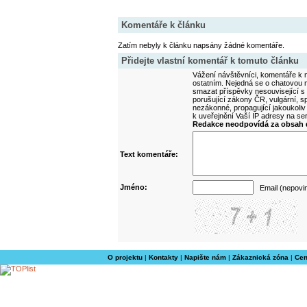
Komentáře k článku
Zatím nebyly k článku napsány žádné komentáře.
Přidejte vlastní komentář k tomuto článku
Vážení návštěvníci, komentáře k m
ostatním. Nejedná se o chatovou m
smazat příspěvky nesouvisející s
porušující zákony ČR, vulgární, sp
nezákonné, propagující jakoukoliv
k uveřejnění Vaší IP adresy na s
Redakce neodpovídá za obsah d
Text komentáře:
Jméno:
Email (nepovi
O projektu
|
Kontakty
|
Napište nám
|
Zákaznická zóna
|
Cen