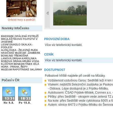
Orlické hory a podhůří
Novinky InfoČesko
BIKEPARK OPÁLENÁ PSTRUŽÍ
PROVOZNÍ DOBA
MIKULÁŠTÍKOVO FOJTSTVÍ V
JASENNÉ
LESNÍ DIVADLO SKALKA -
Více viz telefonický kontakt.
PODLESÍ
ALPALOUKA - ŽELEZNÁ RUDA
HASIČSKÉ MUZEUM - ŽAMBERK
CENÍK
BOWLING TŘEMOŠNÁ
LANOVÁ DRÁHA KAROLINKA
Více viz telefonický kontakt.
BOBOVÁ DRÁHA HRUBÁ VODA
KLÁŠTER BENEDIKTÍNEK BÍLÁ
HORA - PRAHA, ŘEPY
MUZEUM RAPOTÍNSKÉ SKLÁRNY
DOSTUPNOST
Fotbalové hřiště najdete při cestě na Mlzáky.
Počasí v ČR
Vzdálenost vzdušnou čarou: Sedliště leží 4 km
Vlakem: nejbližší železniční zastávka je Paskov
- Ostrava. Lépe dostupná je z Frýdku-Místku.
Autobusem: ČSAD Frýdek-Místek, Connex a.s. -
Pěšky: přes Sedliště - okrajem vede zelená TZ 
Na kole: přes Sedliště vede cyklotrasa 6005 a 
Autem: silnice II/473 z Frýdku-Místku do Šenova 