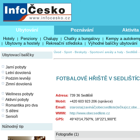
Ubytování
Poznávání
Aktivita
Hotely
Penziony
Chalupy
Chatky a bungalovy
Kempy a autokem
|
|
|
|
Ubytovny a hostely
Rekreační střediska
Výhodné balíčky ubytování
|
|
|
Úvod
-
Sport
-
Beskydy
-
Sportovní areály a haly
-
Sedliště
Ubytovací balíčky
Jarní pobyty
Letní dovolená
FOTBALOVÉ HŘIŠTĚ V SEDLIŠTÍ
Podzim levněji
Zimní dovolená
Wellness pobyty
Adresa:
739 36 Sedliště
Aktivní pobyty
Mobil:
+420 603 923 206 (správce)
Romantika pro dva
Email:
starosta(zavináč)obecsedliste(tečka)cz;obe...
S dětmi
WWW:
http://www.obecsedliste.cz
Senioři
GPS:
49°43'14,750"N, 18°22'1,900"E
Náhodný tip
Fotografie (1)