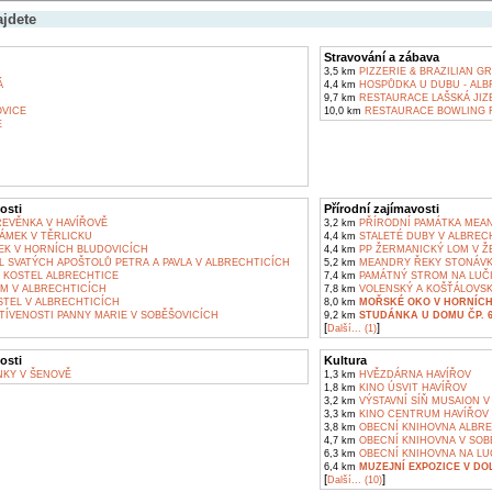
ajdete
Stravování a zábava
3,5 km
PIZZERIE & BRAZILIAN GR
Á
4,4 km
HOSPŮDKA U DUBU - ALB
9,7 km
RESTAURACE LAŠSKÁ JIZB
VICE
10,0 km
RESTAURACE BOWLING 
E
osti
Přírodní zajímavosti
EVĚNKA V HAVÍŘOVĚ
3,2 km
PŘÍRODNÍ PAMÁTKA MEAN
ÁMEK V TĚRLICKU
4,4 km
STALETÉ DUBY V ALBREC
EK V HORNÍCH BLUDOVICÍCH
4,4 km
PP ŽERMANICKÝ LOM V Ž
 SVATÝCH APOŠTOLŮ PETRA A PAVLA V ALBRECHTICÍCH
5,2 km
MEANDRY ŘEKY STONÁV
 KOSTEL ALBRECHTICE
7,4 km
PAMÁTNÝ STROM NA LUČ
M V ALBRECHTICÍCH
7,8 km
VOLENSKÝ A KOŠŤÁLOVSK
TEL V ALBRECHTICÍCH
8,0 km
MOŘSKÉ OKO V HORNÍCH
TÍVENOSTI PANNY MARIE V SOBĚŠOVICÍCH
9,2 km
STUDÁNKA U DOMU ČP. 6
[
]
Další... (1)
osti
Kultura
KY V ŠENOVĚ
1,3 km
HVĚZDÁRNA HAVÍŘOV
1,8 km
KINO ÚSVIT HAVÍŘOV
3,2 km
VÝSTAVNÍ SÍŇ MUSAION V
3,3 km
KINO CENTRUM HAVÍŘOV
3,8 km
OBECNÍ KNIHOVNA ALBRE
4,7 km
OBECNÍ KNIHOVNA V SOB
6,3 km
OBECNÍ KNIHOVNA NA LU
6,4 km
MUZEJNÍ EXPOZICE V DO
[
]
Další... (10)