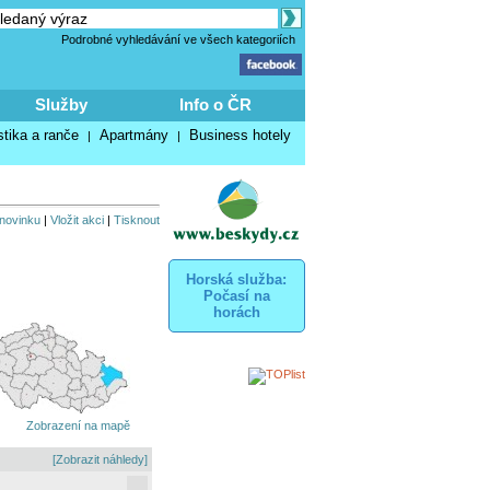
Podrobné vyhledávání ve všech kategoriích
Služby
Info o ČR
stika a ranče
Apartmány
Business hotely
|
|
 novinku
|
Vložit akci
|
Tisknout
Horská služba:
Počasí na
horách
Zobrazení na mapě
[Zobrazit náhledy]