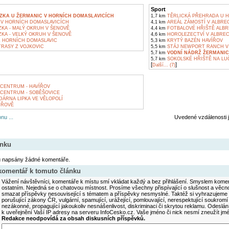
Sport
ZKA U ŽERMANIC V HORNÍCH DOMASLAVICÍCH
1,7 km
TĚRLICKÁ PŘEHRADA U H
V HORNÍCH DOMASLAVICÍCH
4,1 km
AREÁL ZÁMOSTÍ V ALBRE
KA - MALÝ OKRUH V ŠENOVĚ
4,4 km
FOTBALOVÉ HŘIŠTĚ ALBR
KA - VELKÝ OKRUH V ŠENOVĚ
4,6 km
HOROLEZECTVÍ V ALBREC
Z HORNÍCH DOMASLAVIC
5,3 km
KRYTÝ BAZÉN HAVÍŘOV
TRASY Z VOJKOVIC
5,5 km
STÁJ NEWPORT RANCH V 
5,7 km
VODNÍ NÁDRŽ ŽERMANIC
5,7 km
SOKOLSKÉ HŘIŠTĚ NA LU
[
]
Další... (7)
CENTRUM - HAVÍŘOV
CENTRUM - SOBĚŠOVICE
ÁRNA LIPKA VE VĚLOPOLÍ
ÍŘOVĚ
nu ...
Uvedené vzdálenosti 
ánku
u napsány žádné komentáře.
 komentář k tomuto článku
Vážení návštěvníci, komentáře k místu smí vkládat každý a bez přihlášení. Smyslem koment
ostatním. Nejedná se o chatovou místnost. Prosíme všechny přispívající o slušnost a věcn
smazat příspěvky nesouvisející s tématem a příspěvky nesmyslné. Taktéž si vyhrazujeme 
porušující zákony ČR, vulgární, spamující, urážející, pomlouvající, nerespektující soukromí
nezákonné, propagující jakoukoliv nesnášenlivost, diskriminaci či skrytou reklamu. Odesl
k uveřejnění Vaší IP adresy na serveru InfoCesko.cz. Vaše jméno či nick nesmí zneužít j
Redakce neodpovídá za obsah diskusních příspěvků.