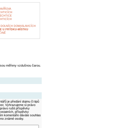
AVÍŘOVA
CHTICÍCH
ECHTICE
HTICÍCH
DOLNÍCH DOMASLAVICÍCH
E U FRÝDKU-MÍSTKU
ČINĚ
jsou měřeny vzdušnou čarou.
ářů je předání dojmu či tipů
ost. Vyhrazujeme si právo
právo rušit příspěvky
 ostatních, příspěvky
áním komentáře dáváte souhlas
méno známé osoby.