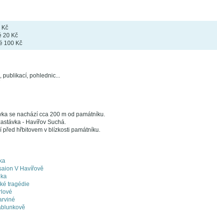
 Kč
é 20 Kč
é 100 Kč
 publikací, pohlednic...
ka se nachází cca 200 m od památníku.
zastávka - Havířov Suchá.
před hřbitovem v blízkosti památníku.
ka
saion V Havířově
nka
ké tragédie
rlové
arviné
Jablunkově