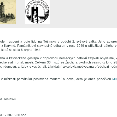
olem utrpení a boje lidu na Těšínsku v období 2. světové války. Jeho autor
z Karviné. Památník byl slavnostně odhalen v roce 1949 u příležitosti pátého výr
 která se stala 6. srpna 1944.
ského a katovického gestapa v doprovodu německých četníků zatýkali obyvatele, k
cké státní příslušnosti. Celkem 36 mužů ze Životic a okolních vesnic (z toho 
jejich domovů, aniž by je vyslýchali. Likvidační akce byla motivována předchozí nočn
 v blízkosti památníku postavena moderní budova, která je dnes pobočkou
Mu
a Těšínsku.
 a 12.30-16.30 hod.