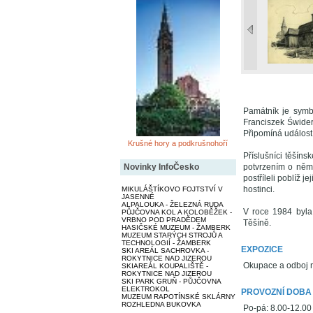
Památník je symb
Franciszek Świder 
Připomíná událost,
Krušné hory a podkrušnohoří
Příslušníci těšín
potvrzením o něme
Novinky InfoČesko
postříleli poblíž 
hostinci.
MIKULÁŠTÍKOVO FOJTSTVÍ V
JASENNÉ
ALPALOUKA - ŽELEZNÁ RUDA
V roce 1984 byla
PŮJČOVNA KOL A KOLOBĚŽEK -
VRBNO POD PRADĚDEM
Těšíně.
HASIČSKÉ MUZEUM - ŽAMBERK
MUZEUM STARÝCH STROJŮ A
TECHNOLOGIÍ - ŽAMBERK
EXPOZICE
SKI AREÁL SACHROVKA -
ROKYTNICE NAD JIZEROU
Okupace a odboj n
SKIAREÁL KOUPALIŠTĚ -
ROKYTNICE NAD JIZEROU
SKI PARK GRUŇ - PŮJČOVNA
ELEKTROKOL
PROVOZNÍ DOBA
MUZEUM RAPOTÍNSKÉ SKLÁRNY
ROZHLEDNA BUKOVKA
Po-pá: 8.00-12.00