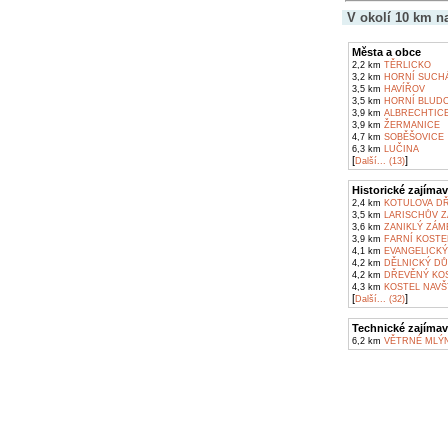
V okolí 10 km n
Města a obce
2,2 km
TĚRLICKO
3,2 km
HORNÍ SUCH
3,5 km
HAVÍŘOV
3,5 km
HORNÍ BLUDO
3,9 km
ALBRECHTIC
3,9 km
ŽERMANICE
4,7 km
SOBĚŠOVICE
6,3 km
LUČINA
[
]
Další... (13)
Historické zajímav
2,4 km
KOTULOVA DŘ
3,5 km
LARISCHŮV Z
3,6 km
ZANIKLÝ ZÁM
3,9 km
FARNÍ KOSTEL
4,1 km
EVANGELICKÝ
4,2 km
DĚLNICKÝ DŮ
4,2 km
DŘEVĚNÝ KOS
4,3 km
KOSTEL NAVŠ
[
]
Další... (32)
Technické zajímav
6,2 km
VĚTRNÉ MLÝN