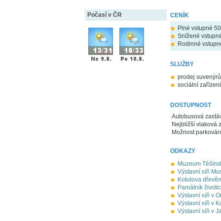
Počasí v ČR
CENÍK
Plné vstupné 50
Snížené vstupn
Rodinné vstupn
SLUŽBY
prodej suvenýrů,
sociální zařízení
DOSTUPNOST
Autobusová zastáv
Nejbližší vlaková 
Možnost parkování 
ODKAZY
Muzeum Těšíns
Výstavní síň Mu
Kotulova dřevě
Památník životic
Výstavní síň v O
Výstavní síň v K
Výstavní síň v 