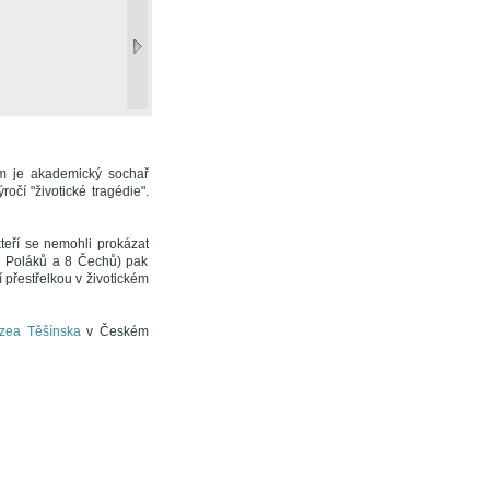
em je akademický sochař
očí "životické tragédie".
teří se nemohli prokázat
28 Poláků a 8 Čechů) pak
í přestřelkou v životickém
zea Těšínska
v Českém