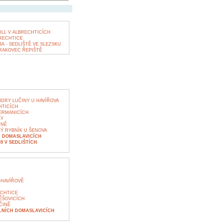
ILL V ALBRECHTICÍCH
RECHTICE
A - SEDLIŠTĚ VE SLEZSKU
RAKOVEC ŘEPIŠTĚ
DRY LUČINY U HAVÍŘOVA
HTICÍCH
ERMANICÍCH
KY
INĚ
Ý RYBNÍK U ŠENOVA
 DOMASLAVICÍCH
9 V SEDLIŠTÍCH
 HAVÍŘOVĚ
CHTICE
ĚŠOVICÍCH
ČINĚ
LNÍCH DOMASLAVICÍCH