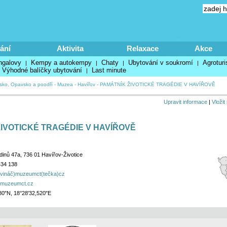
ání
Aktivita
Relaxace
Akce
ngalovy
Kempy a autokempy
Chaty
Ubytování v soukromí
Agroturi
|
|
|
|
Výhodné balíčky ubytování
Last minute
|
sko, Opavsko a poodří
-
Muzea
-
Havířov
-
PAMÁTNÍK ŽIVOTICKÉ TRAGÉDIE V HAVÍŘOVĚ
Upravit informace
|
Vložit
IVOTICKÉ TRAGÉDIE V HAVÍŘOVĚ
dinů 47a, 736 01 Havířov-Životice
434 138
avináč)muzeumct(tečka)cz
w.muzeumct.cz
80"N, 18°28'32,520"E