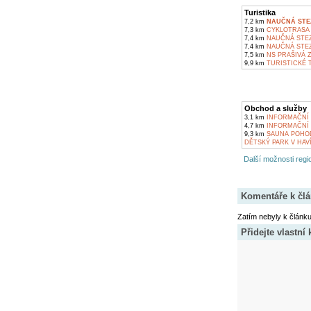
Turistika
7,2 km
NAUČNÁ STE
7,3 km
CYKLOTRASA 
7,4 km
NAUČNÁ STEZ
7,4 km
NAUČNÁ STEZ
7,5 km
NS PRAŠIVÁ 
9,9 km
TURISTICKÉ 
Obchod a služby
3,1 km
INFORMAČNÍ 
4,7 km
INFORMAČNÍ 
9,3 km
SAUNA POHOD
DĚTSKÝ PARK V HAV
Další možnosti regio
Komentáře k čl
Zatím nebyly k článk
Přidejte vlastní