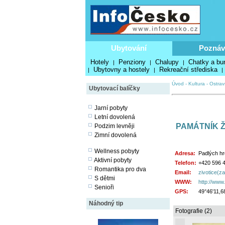
Ubytování
Poznáv
Hotely
Penziony
Chalupy
Chatky a bu
|
|
|
Ubytovny a hostely
Rekreační střediska
|
|
|
Úvod
-
Kultura
-
Ostrav
Ubytovací balíčky
Jarní pobyty
Letní dovolená
PAMÁTNÍK Ž
Podzim levněji
Zimní dovolená
Wellness pobyty
Adresa:
Padlých hr
Aktivní pobyty
Telefon:
+420 596 
Romantika pro dva
Email:
zivotice(z
S dětmi
WWW:
http://ww
Senioři
GPS:
49°46'11,6
Náhodný tip
Fotografie (2)