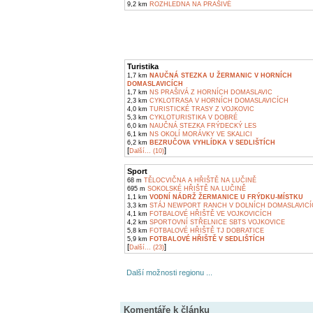
9,2 km
ROZHLEDNA NA PRAŠIVÉ
Turistika
1,7 km
NAUČNÁ STEZKA U ŽERMANIC V HORNÍCH
DOMASLAVICÍCH
1,7 km
NS PRAŠIVÁ Z HORNÍCH DOMASLAVIC
2,3 km
CYKLOTRASA V HORNÍCH DOMASLAVICÍCH
4,0 km
TURISTICKÉ TRASY Z VOJKOVIC
5,3 km
CYKLOTURISTIKA V DOBRÉ
6,0 km
NAUČNÁ STEZKA FRÝDECKÝ LES
6,1 km
NS OKOLÍ MORÁVKY VE SKALICI
6,2 km
BEZRUČOVA VYHLÍDKA V SEDLIŠTÍCH
[
]
Další... (10)
Sport
68 m
TĚLOCVIČNA A HŘIŠTĚ NA LUČINĚ
695 m
SOKOLSKÉ HŘIŠTĚ NA LUČINĚ
1,1 km
VODNÍ NÁDRŽ ŽERMANICE U FRÝDKU-MÍSTKU
3,3 km
STÁJ NEWPORT RANCH V DOLNÍCH DOMASLAVIC
4,1 km
FOTBALOVÉ HŘIŠTĚ VE VOJKOVICÍCH
4,2 km
SPORTOVNÍ STŘELNICE SBTS VOJKOVICE
5,8 km
FOTBALOVÉ HŘIŠTĚ TJ DOBRATICE
5,9 km
FOTBALOVÉ HŘIŠTĚ V SEDLIŠTÍCH
[
]
Další... (23)
Další možnosti regionu ...
Komentáře k článku