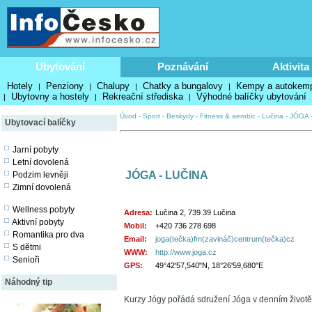
Ubytování
Poznávání
Aktivita
Hotely
Penziony
Chalupy
Chatky a bungalovy
Kempy a autokem
|
|
|
|
Ubytovny a hostely
Rekreační střediska
Výhodné balíčky ubytování
|
|
|
Úvod
-
Sport
-
Beskydy
-
Fitness & aerobic
-
Lučina
-
JÓGA 
Ubytovací balíčky
Jarní pobyty
Letní dovolená
JÓGA - LUČINA
Podzim levněji
Zimní dovolená
Wellness pobyty
Adresa:
Lučina 2, 739 39 Lučina
Aktivní pobyty
Mobil:
+420 736 278 698
Romantika pro dva
Email:
joga(tečka)fm(zavináč)centrum(tečka)cz
S dětmi
WWW:
http://www.joga.cz
Senioři
GPS:
49°42'57,540"N, 18°26'59,680"E
Náhodný tip
Kurzy Jógy pořádá sdružení Jóga v denním životě