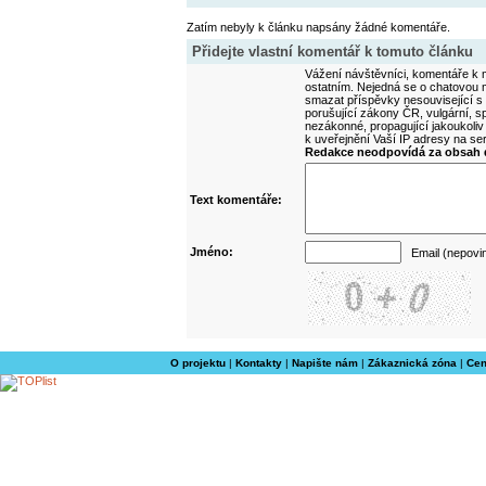
Zatím nebyly k článku napsány žádné komentáře.
Přidejte vlastní komentář k tomuto článku
Vážení návštěvníci, komentáře k m
ostatním. Nejedná se o chatovou m
smazat příspěvky nesouvisející s
porušující zákony ČR, vulgární, sp
nezákonné, propagující jakoukoliv
k uveřejnění Vaší IP adresy na s
Redakce neodpovídá za obsah d
Text komentáře:
Jméno:
Email (nepovi
O projektu
|
Kontakty
|
Napište nám
|
Zákaznická zóna
|
Cen