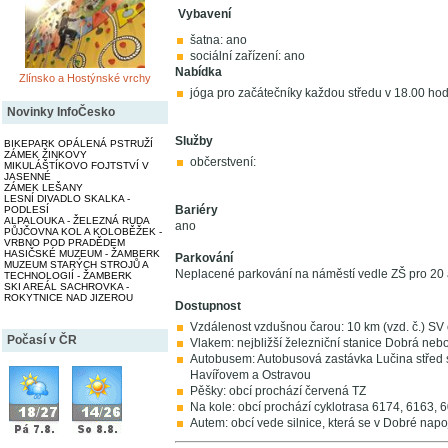
Vybavení
šatna: ano
sociální zařízení: ano
Nabídka
Zlínsko a Hostýnské vrchy
jóga pro začátečníky každou středu v 18.00 hod
Novinky InfoČesko
Služby
BIKEPARK OPÁLENÁ PSTRUŽÍ
ZÁMEK ŽINKOVY
občerstvení:
MIKULÁŠTÍKOVO FOJTSTVÍ V
JASENNÉ
ZÁMEK LEŠANY
LESNÍ DIVADLO SKALKA -
Bariéry
PODLESÍ
ALPALOUKA - ŽELEZNÁ RUDA
ano
PŮJČOVNA KOL A KOLOBĚŽEK -
VRBNO POD PRADĚDEM
HASIČSKÉ MUZEUM - ŽAMBERK
Parkování
MUZEUM STARÝCH STROJŮ A
Neplacené parkování na náměstí vedle ZŠ pro 20 
TECHNOLOGIÍ - ŽAMBERK
SKI AREÁL SACHROVKA -
ROKYTNICE NAD JIZEROU
Dostupnost
Vzdálenost vzdušnou čarou: 10 km (vzd. č.) SV
Počasí v ČR
Vlakem: nejbližší železniční stanice Dobrá nebo
Autobusem: Autobusová zastávka Lučina střed 
Havířovem a Ostravou
Pěšky: obcí prochází červená TZ
Na kole: obcí prochází cyklotrasa 6174, 6163, 
Autem: obcí vede silnice, která se v Dobré napoj