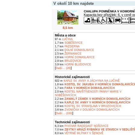
V okolí 10 km najdete
CHALUPA POMNĚNKA V KOMORNÍ
Kapacita bez přistýlek: 6, v ceně 
8,5 km
Města a obce
97 m
LUČINA
1,7 km
SOBĚŠOVICE
1,7 km
PAZDERNA
2,1 km
DOLNÍ DOMASLAVICE
2,5 km
ŽERMANICE
2,6 km
HORNÍ DOMASLAVICE
2,9 km
BRUZOVICE
3,9 km
HORNÍ BLUDOVICE
[
]
Další... (26)
Historické zajímavosti
922 m
KAPLE SV. ANNY A JÁCHYMA NA LUČINĚ
1,6 km
KOSTEL SV. JAKUBA V HORNÍCH DOMASLAVICÍC
1,7 km
FARA V HORNÍCH DOMASLAVICÍCH
2,0 km
KOSTEL NAVŠTÍVENOSTI PANNY MARIE V
SOBĚŠOVICÍCH
2,2 km
ZANIKLÝ ZÁMEK V HORNÍCH DOMASLAVICÍCH
2,2 km
KAPLE SV. ANNY V HORNÍCH DOMASLAVICÍCH
2,8 km
KOSTEL SV. STANISLAVA V BRUZOVICÍCH
3,6 km
ZVONIČKA V DOLNÍCH DOMASLAVICÍCH
[
]
Další... (100)
Technické zajímavosti
6,3 km
PIVOVAR RADEGAST NOŠOVICE
7,0 km
ZBYTKY HRÁZÍ RYBNÍKU VE STAVECH V SEDLIŠT
8,0 km
VĚTRNÉ MLÝNKY V ŠENOVĚ