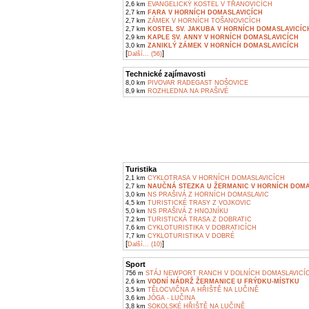
2,6 km
EVANGELICKÝ KOSTEL V TŘANOVICÍCH
2,7 km
FARA V HORNÍCH DOMASLAVICÍCH
2,7 km
ZÁMEK V HORNÍCH TOŠANOVICÍCH
2,7 km
KOSTEL SV. JAKUBA V HORNÍCH DOMASLAVICÍC
2,9 km
KAPLE SV. ANNY V HORNÍCH DOMASLAVICÍCH
3,0 km
ZANIKLÝ ZÁMEK V HORNÍCH DOMASLAVICÍCH
[
]
Další... (56)
Technické zajímavosti
8,0 km
PIVOVAR RADEGAST NOŠOVICE
8,9 km
ROZHLEDNA NA PRAŠIVÉ
Turistika
2,1 km
CYKLOTRASA V HORNÍCH DOMASLAVICÍCH
2,7 km
NAUČNÁ STEZKA U ŽERMANIC V HORNÍCH DOMA
3,0 km
NS PRAŠIVÁ Z HORNÍCH DOMASLAVIC
4,5 km
TURISTICKÉ TRASY Z VOJKOVIC
5,0 km
NS PRAŠIVÁ Z HNOJNÍKU
7,2 km
TURISTICKÁ TRASA Z DOBRATIC
7,6 km
CYKLOTURISTIKA V DOBRATICÍCH
7,7 km
CYKLOTURISTIKA V DOBRÉ
[
]
Další... (10)
Sport
756 m
STÁJ NEWPORT RANCH V DOLNÍCH DOMASLAVICÍ
2,6 km
VODNÍ NÁDRŽ ŽERMANICE U FRÝDKU-MÍSTKU
3,5 km
TĚLOCVIČNA A HŘIŠTĚ NA LUČINĚ
3,6 km
JÓGA - LUČINA
3,8 km
SOKOLSKÉ HŘIŠTĚ NA LUČINĚ