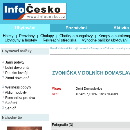
Ubytování
Poznávání
Aktivita
Hotely
Penziony
Chalupy
Chatky a bungalovy
Kempy a autokem
|
|
|
|
Ubytovny a hostely
Rekreační střediska
Výhodné balíčky ubytování
|
|
|
Úvod
-
Historické zajímavosti
-
Beskydy
-
Církevní stavby a s
Ubytovací balíčky
Jarní pobyty
Letní dovolená
ZVONIČKA V DOLNÍCH DOMASLAV
Podzim levněji
Zimní dovolená
Wellness pobyty
Místo:
Dolní Domaslavice
Aktivní pobyty
GPS:
49°42'57,130"N, 18°30'0,460"E
Romantika pro dva
S dětmi
Senioři
Náhodný tip
Fotografie (3)