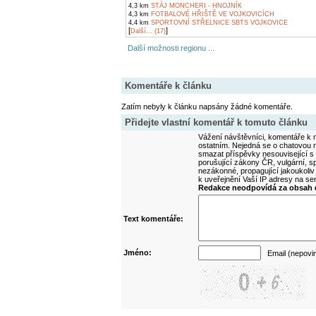
4,3 km
STÁJ MONCHERI - HNOJNÍK
4,3 km
FOTBALOVÉ HŘIŠTĚ VE VOJKOVICÍCH
4,4 km
SPORTOVNÍ STŘELNICE SBTS VOJKOVICE
[
]
Další... (17)
Další možnosti regionu ...
Komentáře k článku
Zatím nebyly k článku napsány žádné komentáře.
Přidejte vlastní komentář k tomuto článku
Vážení návštěvníci, komentáře k m
ostatním. Nejedná se o chatovou m
smazat příspěvky nesouvisející s
porušující zákony ČR, vulgární, sp
nezákonné, propagující jakoukoliv
k uveřejnění Vaší IP adresy na s
Redakce neodpovídá za obsah d
Text komentáře:
Jméno:
Email (nepovi