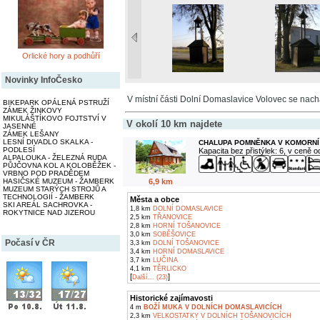
Orlické hory a podhůří
Novinky InfoČesko
V místní části Dolní Domaslavice Volovec se nachá
BIKEPARK OPÁLENÁ PSTRUŽÍ
ZÁMEK ŽINKOVY
MIKULÁŠTÍKOVO FOJTSTVÍ V
V okolí 10 km najdete
JASENNÉ
ZÁMEK LEŠANY
LESNÍ DIVADLO SKALKA -
CHALUPA POMNĚNKA V KOMORNÍ
PODLESÍ
Kapacita bez přistýlek: 6, v ceně 
ALPALOUKA - ŽELEZNÁ RUDA
PŮJČOVNA KOL A KOLOBĚŽEK -
VRBNO POD PRADĚDEM
6,9 km
HASIČSKÉ MUZEUM - ŽAMBERK
MUZEUM STARÝCH STROJŮ A
TECHNOLOGIÍ - ŽAMBERK
Města a obce
SKI AREÁL SACHROVKA -
1,8 km
DOLNÍ DOMASLAVICE
ROKYTNICE NAD JIZEROU
2,5 km
TŘANOVICE
2,8 km
HORNÍ TOŠANOVICE
3,0 km
SOBĚŠOVICE
Počasí v ČR
3,3 km
DOLNÍ TOŠANOVICE
3,4 km
HORNÍ DOMASLAVICE
3,7 km
LUČINA
4,1 km
TĚRLICKO
[
]
Další... (23)
Historické zajímavosti
4 m
BOŽÍ MUKA V DOLNÍCH DOMASLAVICÍCH
2,3 km
VELKOSTATKY V DOLNÍCH TOŠANOVICÍCH