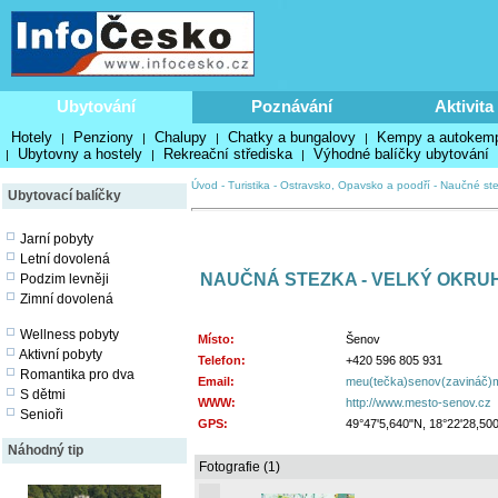
Ubytování
Poznávání
Aktivita
Hotely
Penziony
Chalupy
Chatky a bungalovy
Kempy a autokem
|
|
|
|
Ubytovny a hostely
Rekreační střediska
Výhodné balíčky ubytování
|
|
|
Úvod
-
Turistika
-
Ostravsko, Opavsko a poodří
-
Naučné st
Ubytovací balíčky
Jarní pobyty
Letní dovolená
NAUČNÁ STEZKA - VELKÝ OKRU
Podzim levněji
Zimní dovolená
Wellness pobyty
Místo:
Šenov
Aktivní pobyty
Telefon:
+420 596 805 931
Romantika pro dva
Email:
meu(tečka)senov(zavináč)
S dětmi
WWW:
http://www.mesto-senov.cz
Senioři
GPS:
49°47'5,640"N, 18°22'28,50
Náhodný tip
Fotografie (1)