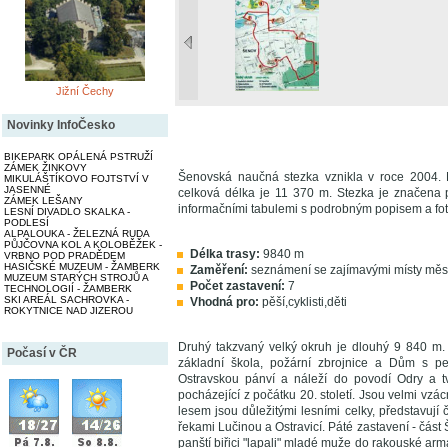
Jižní Čechy
Novinky InfoČesko
BIKEPARK OPÁLENÁ PSTRUŽÍ
ZÁMEK ŽINKOVY
Šenovská naučná stezka vznikla v roce 2004. 
MIKULÁŠTÍKOVO FOJTSTVÍ V
JASENNÉ
celková délka je 11 370 m. Stezka je značena p
ZÁMEK LEŠANY
informačními tabulemi s podrobným popisem a fot
LESNÍ DIVADLO SKALKA -
PODLESÍ
ALPALOUKA - ŽELEZNÁ RUDA
PŮJČOVNA KOL A KOLOBĚŽEK -
Délka trasy:
9840 m
VRBNO POD PRADĚDEM
HASIČSKÉ MUZEUM - ŽAMBERK
Zaměření:
seznámení se zajímavými místy měs
MUZEUM STARÝCH STROJŮ A
Počet zastavení:
7
TECHNOLOGIÍ - ŽAMBERK
SKI AREÁL SACHROVKA -
Vhodná pro:
pěší,cyklisti,děti
ROKYTNICE NAD JIZEROU
Druhý takzvaný velký okruh je dlouhý 9 840 m. 
Počasí v ČR
základní škola, požární zbrojnice a Dům s pe
Ostravskou pánví a náleží do povodí Odry a tv
pocházející z počátku 20. století. Jsou velmi vz
lesem jsou důležitými lesními celky, představuj
řekami Lučinou a Ostravicí. Páté zastavení - část
panští biřici "lapali" mladé muže do rakouské arm