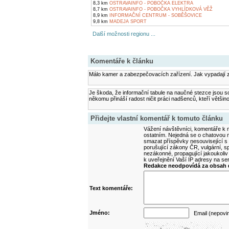
8,3 km
OSTRAVAINFO - POBOČKA ELEKTRA
8,7 km
OSTRAVAINFO - POBOČKA VYHLÍDKOVÁ VĚŽ
8,9 km
INFORMAČNÍ CENTRUM - SOBĚŠOVICE
9,8 km
MADEJA SPORT
Další možnosti regionu ...
Komentáře k článku
Málo kamer a zabezpečovacích zařízení. Jak vypadají 
Je škoda, že informační tabule na naučné stezce jsou s
někomu přináší radost ničit práci nadšenců, kteří většin
Přidejte vlastní komentář k tomuto článku
Vážení návštěvníci, komentáře k m
ostatním. Nejedná se o chatovou m
smazat příspěvky nesouvisející s
porušující zákony ČR, vulgární, sp
nezákonné, propagující jakoukoliv
k uveřejnění Vaší IP adresy na s
Redakce neodpovídá za obsah d
Text komentáře:
Jméno:
Email (nepovi