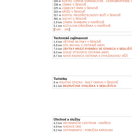
118 m
KOSTEL CÍRKVE EVANGELICKÉ - ČESKOBRATRSKÉ 
158 m
ZÁMEK V ŠENOVĚ
225 m
ZÁMECKÝ PARK V ŠENOVĚ
310 m
KŘÍŽE V ŠENOVĚ
317 m
KOSTEL PROZŘETELNOSTI BOŽÍ V ŠENOVĚ
391 m
SOCHY V ŠENOVĚ
2,9 km
ZÁMEK ŠUMBARK V HAVÍŘOVĚ
5,1 km
KOTULOVA DŘEVĚNKA V HAVÍŘOVĚ
[
]
Další... (44)
Technické zajímavosti
1,4 km
VĚTRNÉ MLÝNKY V ŠENOVĚ
6,8 km
DŮL MICHAL V OSTRAVĚ (NKP)
7,0 km
ZBYTKY HRÁZÍ RYBNÍKU VE STAVECH V SEDLIŠT
8,0 km
DOLNÍ VÍTKOVICE OSTRAVA (NKP)
8,7 km
NOVÁ RADNICE OSTRAVA S VYHLÍDKOVOU VĚŽÍ
Turistika
6 m
NAUČNÁ STEZKA - MALÝ OKRUH V ŠENOVĚ
8,1 km
BEZRUČOVA VYHLÍDKA V SEDLIŠTÍCH
Obchod a služby
4,3 km
INFORMAČNÍ CENTRUM - HAVÍŘOV
4,9 km
NADACE OKD
8,2 km
OSTRAVAINFO - POBOČKA KAROLINA