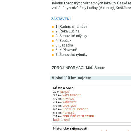
návrhu Evropských významných lokalit v České rep
zakládány v nivě řeky Lučiny (Volenský, Košťálovs
ZASTAVENÍ
1. Radniční náměstí
2. Řeka Lučina
3. Šenovské mlýnky
4. Bobčok
5. Lapačka
6. K Pískovně
7. Šenovské rybníky
ZDROJ INFORMACÍ: MěÚ Šenov
V okolí 10 km najdete
Města a obce
20 m
ŠENOV
3,3 km
VÁCLAVOVICE
4,0 km
HAVÍŘOV
4,9 km
KAŇOVICE
4,9 km
VRATIMOV
6,0 km
HORNÍ BLUDOVICE
6,8 km
ŘEPIŠTĚ
7,4 km
SEDLIŠTĚ VE SLEZSKU
[
]
Další... (10)
Historické zajímavosti