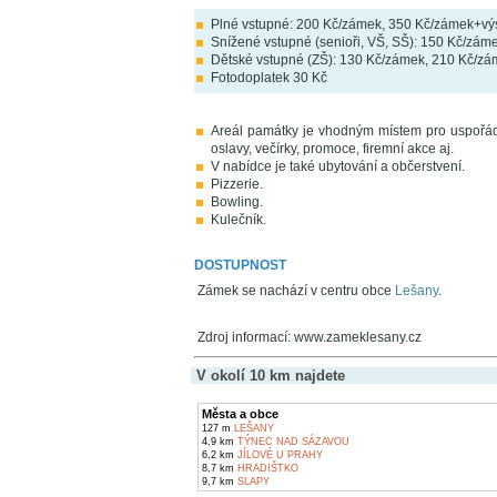
Plné vstupné: 200 Kč/zámek, 350 Kč/zámek+výs
Snížené vstupné (senioři, VŠ, SŠ): 150 Kč/zám
Dětské vstupné (ZŠ): 130 Kč/zámek, 210 Kč/zá
Fotodoplatek 30 Kč
Areál památky je vhodným místem pro uspořádá
oslavy, večírky, promoce, firemní akce aj.
V nabídce je také ubytování a občerstvení.
Pizzerie.
Bowling.
Kulečník.
DOSTUPNOST
Zámek se nachází v centru obce
Lešany
.
Zdroj informací: www.zameklesany.cz
V okolí 10 km najdete
Města a obce
127 m
LEŠANY
4,9 km
TÝNEC NAD SÁZAVOU
6,2 km
JÍLOVÉ U PRAHY
8,7 km
HRADIŠTKO
9,7 km
SLAPY