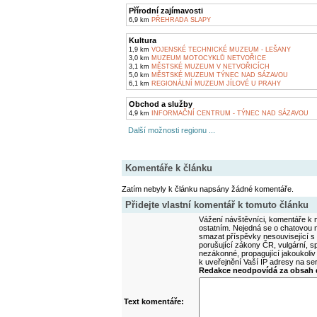
Přírodní zajímavosti
6,9 km
PŘEHRADA SLAPY
Kultura
1,9 km
VOJENSKÉ TECHNICKÉ MUZEUM - LEŠANY
3,0 km
MUZEUM MOTOCYKLŮ NETVOŘICE
3,1 km
MĚSTSKÉ MUZEUM V NETVOŘICÍCH
5,0 km
MĚSTSKÉ MUZEUM TÝNEC NAD SÁZAVOU
6,1 km
REGIONÁLNÍ MUZEUM JÍLOVÉ U PRAHY
Obchod a služby
4,9 km
INFORMAČNÍ CENTRUM - TÝNEC NAD SÁZAVOU
Další možnosti regionu ...
Komentáře k článku
Zatím nebyly k článku napsány žádné komentáře.
Přidejte vlastní komentář k tomuto článku
Vážení návštěvníci, komentáře k m
ostatním. Nejedná se o chatovou m
smazat příspěvky nesouvisející s
porušující zákony ČR, vulgární, sp
nezákonné, propagující jakoukoliv
k uveřejnění Vaší IP adresy na s
Redakce neodpovídá za obsah d
Text komentáře: