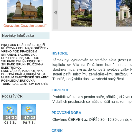
Ostravsko, Opavsko a poodří
Novinky InfoČesko
BIKEPARK OPÁLENÁ PSTRUŽÍ
PŮJČOVNA KOL A KOLOBĚŽEK -
VRBNO POD PRADĚDEM
HISTORIE
SKI AREÁL SACHROVKA -
ROKYTNICE NAD JIZEROU
Zámek byl vybudován ze staršího sídla (tvrze) v 
SKI PARK GRUŇ - DISCGOLF
kapitula sv. Víta na Pražském hradě a dala zá
SKI PARK GRUŇ - PŮJČOVNA
ELEKTROKOL
vlastníkem panství až do konce 2. světové války. 
LANOVÁ DRÁHA KAROLINKA
století patřil místnímu zemědělskému družstvu.
BOBOVÁ DRÁHA HRUBÁ VODA
MUZEUM RAPOTÍNSKÉ SKLÁRNY
Truhlář, který sídlu doslova vdechl nový život.
ROZHLEDNA BUKOVKA
TURISTICKÉ CENTRUM RAPOTÍN
EXPOZICE
Počasí v ČR
Prohlídková trasa v prvním patře, přibližující ž
V dalších prostorách se můžete těšit na sezonní pu
PROVOZNÍ DOBA
Otevřeno ČERVEN až ZÁŘÍ 9:30 - 16:30 denně, k
CENÍK