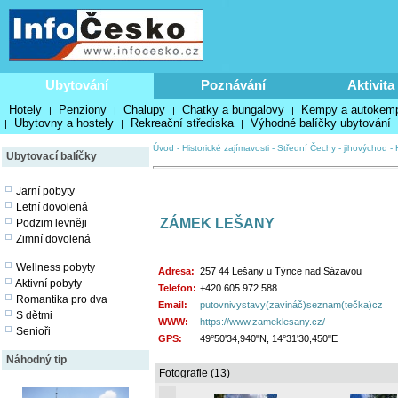
Ubytování
Poznávání
Aktivita
Hotely
Penziony
Chalupy
Chatky a bungalovy
Kempy a autokem
|
|
|
|
Ubytovny a hostely
Rekreační střediska
Výhodné balíčky ubytování
|
|
|
Úvod
-
Historické zajímavosti
-
Střední Čechy - jihovýchod
-
Ubytovací balíčky
Jarní pobyty
Letní dovolená
ZÁMEK LEŠANY
Podzim levněji
Zimní dovolená
Wellness pobyty
Adresa:
257 44 Lešany u Týnce nad Sázavou
Aktivní pobyty
Telefon:
+420 605 972 588
Romantika pro dva
Email:
putovnivystavy(zavináč)seznam(tečka)cz
S dětmi
WWW:
https://www.zameklesany.cz/
Senioři
GPS:
49°50'34,940"N, 14°31'30,450"E
Náhodný tip
Fotografie (13)