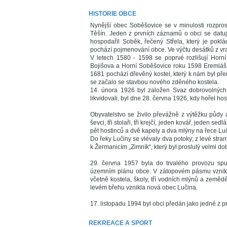
HISTORIE OBCE
Nynější obec Soběšovice se v minulosti rozpro
Těšín. Jeden z prvních záznamů o obci se datu
hospodařil Soběk, řečený Střela, který je pok
pochází pojmenování obce. Ve výčtu desátků z vra
V letech 1580 - 1598 se poprvé rozlišují Horní
Bojišova a Horní Soběšovice roku 1598 Eremiáš 
1681 pochází dřevěný kostel, který k nám byl př
se začalo se stavbou nového zděného kostela.
14. února 1926 byl založen Svaz dobrovolných 
likvidovali, byl dne 28. června 1926, kdy hořel h
Obyvatelstvo se živilo převážně z výtěžku půdy a 
ševci, tři stolaři, tři krejčí, jeden kovář, jeden s
pět hostinců a dvě kapely a dva mlýny na řece Lu
Do řeky Lučiny se vlévaly dva potoky; z levé str
k Žermanicím „Zimník“, který byl proslulý velmi d
29. června 1957 byla do trvalého provozu spu
územním plánu obce. V zátopovém pásmu vznikaj
včetně kostela, školy, tří vodních mlýnů a země
levém břehu vznikla nová obec Lučina.
17. listopadu 1994 byl obci předán jako jedné z p
REKREACE A SPORT