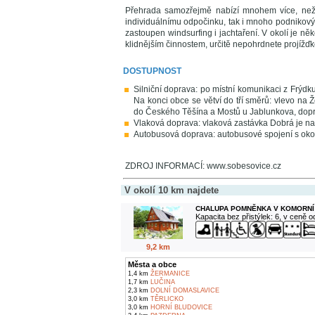
Přehrada samozřejmě nabízí mnohem více, než je
individuálnímu odpočinku, tak i mnoho podnikový
zastoupen windsurfing i jachtaření. V okolí je něk
klidnějším činnostem, určitě nepohrdnete projížď
DOSTUPNOST
Silniční doprava: po místní komunikaci z Frýd
Na konci obce se větví do tří směrů: vlevo na
do Českého Těšína a Mostů u Jablunkova, dop
Vlaková doprava: vlaková zastávka Dobrá je na t
Autobusová doprava: autobusové spojení s oko
ZDROJ INFORMACÍ: www.sobesovice.cz
V okolí 10 km najdete
CHALUPA POMNĚNKA V KOMORNÍ
Kapacita bez přistýlek: 6, v ceně 
9,2 km
Města a obce
1,4 km
ŽERMANICE
1,7 km
LUČINA
2,3 km
DOLNÍ DOMASLAVICE
3,0 km
TĚRLICKO
3,0 km
HORNÍ BLUDOVICE