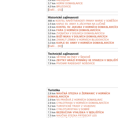
3,4 km
PAZDERNA
3,7 km
HORNÍ DOMASLAVICE
4,0 km
BRUZOVICE
[
]
Další... (21)
Historické zajímavosti
444 m
KOSTEL NAVŠTÍVENOSTI PANNY MARIE V SOBĚŠOV
2,5 km
KAPLE SV. ANNY A JÁCHYMA NA LUČINĚ
2,6 km
KOSTEL SV. JAKUBA V HORNÍCH DOMASLAVICÍC
2,6 km
FARA V HORNÍCH DOMASLAVICÍCH
3,0 km
ZVONIČKA V DOLNÍCH DOMASLAVICÍCH
3,0 km
BOŽÍ MUKA V DOLNÍCH DOMASLAVICÍCH
3,1 km
ZANIKLÝ ZÁMEK V HORNÍCH BLUDOVICÍCH
3,3 km
KAPLE SV. ANNY V HORNÍCH DOMASLAVICÍCH
[
]
Další... (82)
Technické zajímavosti
7,4 km
VĚTRNÉ MLÝNKY V ŠENOVĚ
7,8 km
ZBYTKY HRÁZÍ RYBNÍKU VE STAVECH V SEDLIŠT
7,9 km
PIVOVAR RADEGAST NOŠOVICE
Turistika
2,6 km
NAUČNÁ STEZKA U ŽERMANIC V HORNÍCH
DOMASLAVICÍCH
2,9 km
NS PRAŠIVÁ Z HORNÍCH DOMASLAVIC
2,9 km
CYKLOTRASA V HORNÍCH DOMASLAVICÍCH
5,2 km
TURISTICKÉ TRASY Z VOJKOVIC
7,0 km
CYKLOTURISTIKA V DOBRÉ
7,3 km
BEZRUČOVA VYHLÍDKA V SEDLIŠTÍCH
7,5 km
NAUČNÁ STEZKA FRÝDECKÝ LES