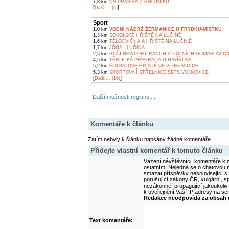
7,8 km
NS PRAŠIVÁ Z HNOJNÍKU
[
]
Další... (6)
Sport
1,0 km
VODNÍ NÁDRŽ ŽERMANICE U FRÝDKU-MÍSTKU
1,3 km
SOKOLSKÉ HŘIŠTĚ NA LUČINĚ
1,6 km
TĚLOCVIČNA A HŘIŠTĚ NA LUČINĚ
1,7 km
JÓGA - LUČINA
2,5 km
STÁJ NEWPORT RANCH V DOLNÍCH DOMASLAVIC
4,5 km
TĚRLICKÁ PŘEHRADA U HAVÍŘOVA
5,2 km
FOTBALOVÉ HŘIŠTĚ VE VOJKOVICÍCH
5,3 km
SPORTOVNÍ STŘELNICE SBTS VOJKOVICE
[
]
Další... (16)
Další možnosti regionu ...
Komentáře k článku
Zatím nebyly k článku napsány žádné komentáře.
Přidejte vlastní komentář k tomuto článku
Vážení návštěvníci, komentáře k m
ostatním. Nejedná se o chatovou m
smazat příspěvky nesouvisející s
porušující zákony ČR, vulgární, sp
nezákonné, propagující jakoukoliv
k uveřejnění Vaší IP adresy na s
Redakce neodpovídá za obsah d
Text komentáře: