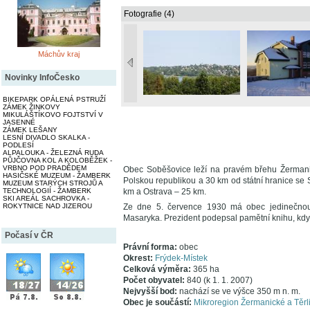
Fotografie (4)
Máchův kraj
Novinky InfoČesko
BIKEPARK OPÁLENÁ PSTRUŽÍ
ZÁMEK ŽINKOVY
MIKULÁŠTÍKOVO FOJTSTVÍ V
JASENNÉ
ZÁMEK LEŠANY
LESNÍ DIVADLO SKALKA -
PODLESÍ
ALPALOUKA - ŽELEZNÁ RUDA
PŮJČOVNA KOL A KOLOBĚŽEK -
VRBNO POD PRADĚDEM
Obec Soběšovice leží na pravém břehu Žermanic
HASIČSKÉ MUZEUM - ŽAMBERK
Polskou republikou a 30 km od státní hranice se 
MUZEUM STARÝCH STROJŮ A
TECHNOLOGIÍ - ŽAMBERK
km a Ostrava – 25 km.
SKI AREÁL SACHROVKA -
ROKYTNICE NAD JIZEROU
Ze dne 5. července 1930 má obec jedinečnou "t
Masaryka. Prezident podepsal pamětní knihu, když
Počasí v ČR
Právní forma:
obec
Okrest:
Frýdek-Místek
Celková výměra:
365 ha
Počet obyvatel:
840 (k 1. 1. 2007)
Nejvyšší bod:
nachází se ve výšce 350 m n. m.
Obec je součástí:
Mikroregion Žermanické a Těrl