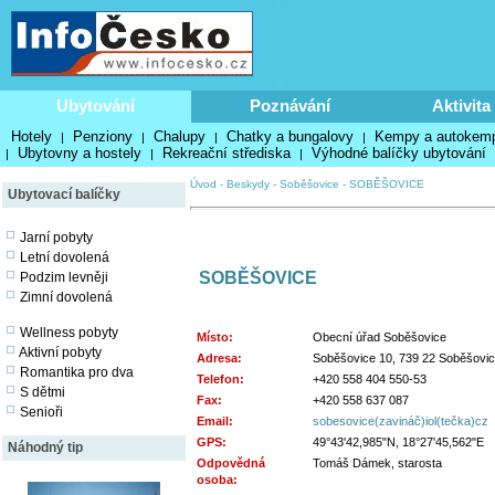
Ubytování
Poznávání
Aktivita
Hotely
Penziony
Chalupy
Chatky a bungalovy
Kempy a autokem
|
|
|
|
Ubytovny a hostely
Rekreační střediska
Výhodné balíčky ubytování
|
|
|
Úvod
-
Beskydy
-
Soběšovice
-
SOBĚŠOVICE
Ubytovací balíčky
Jarní pobyty
Letní dovolená
SOBĚŠOVICE
Podzim levněji
Zimní dovolená
Wellness pobyty
Místo:
Obecní úřad Soběšovice
Aktivní pobyty
Adresa:
Soběšovice 10, 739 22 Soběšovi
Romantika pro dva
Telefon:
+420 558 404 550-53
S dětmi
Fax:
+420 558 637 087
Senioři
Email:
sobesovice(zavináč)iol(tečka)cz
GPS:
49°43'42,985"N, 18°27'45,562"E
Náhodný tip
Odpovědná
Tomáš Dámek, starosta
osoba: