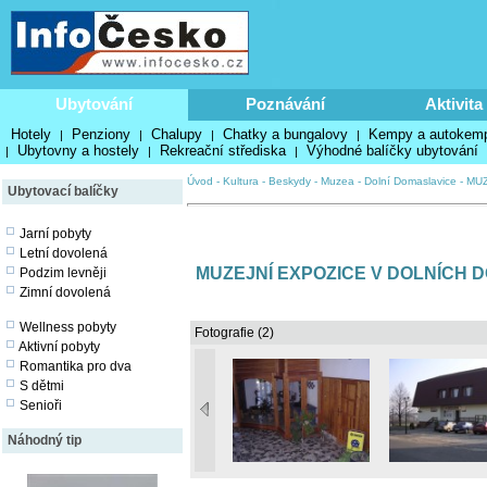
Ubytování
Poznávání
Aktivita
Hotely
Penziony
Chalupy
Chatky a bungalovy
Kempy a autokem
|
|
|
|
Ubytovny a hostely
Rekreační střediska
Výhodné balíčky ubytování
|
|
|
Úvod
-
Kultura
-
Beskydy
-
Muzea
-
Dolní Domaslavice
-
MUZ
Ubytovací balíčky
Jarní pobyty
Letní dovolená
MUZEJNÍ EXPOZICE V DOLNÍCH 
Podzim levněji
Zimní dovolená
Wellness pobyty
Fotografie (2)
Aktivní pobyty
Romantika pro dva
S dětmi
Senioři
Náhodný tip