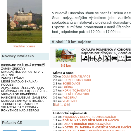
V budově Obecního úřadu se nachází sbírka vlas
Snad nejvyraznějším výsledkem jeho vlastivě
spoluobčanů a instaloval v prostorách domaslavic
Expozici si můžete prohlédnout v době úředních
hod., odpoledne pak od 12.00 do 17.00 hod.
V okolí 10 km najdete
Kladské pomezí
CHALUPA POMNĚNKA V KOMORNÍ
Kapacita bez přistýlek: 6, v ceně 
Novinky InfoČesko
6,9 km
BIKEPARK OPÁLENÁ PSTRUŽÍ
ZÁMEK ŽINKOVY
MIKULÁŠTÍKOVO FOJTSTVÍ V
Města a obce
JASENNÉ
500 m
DOLNÍ DOMASLAVICE
ZÁMEK LEŠANY
2,3 km
HORNÍ DOMASLAVICE
LESNÍ DIVADLO SKALKA -
2,3 km
SOBĚŠOVICE
PODLESÍ
2,5 km
LUČINA
ALPALOUKA - ŽELEZNÁ RUDA
2,7 km
HORNÍ TOŠANOVICE
PŮJČOVNA KOL A KOLOBĚŽEK -
VRBNO POD PRADĚDEM
2,8 km
DOLNÍ TOŠANOVICE
HASIČSKÉ MUZEUM - ŽAMBERK
3,6 km
PAZDERNA
MUZEUM STARÝCH STROJŮ A
3,6 km
VOJKOVICE
TECHNOLOGIÍ - ŽAMBERK
[
]
Další... (24)
SKI AREÁL SACHROVKA -
ROKYTNICE NAD JIZEROU
Historické zajímavosti
1,3 km
ZVONIČKA V DOLNÍCH DOMASLAVICÍCH
1,3 km
BOŽÍ MUKA V DOLNÍCH DOMASLAVICÍCH
Počasí v ČR
1,4 km
FARA V HORNÍCH DOMASLAVICÍCH
1,4 km
KOSTEL SV. JAKUBA V HORNÍCH DOMASLAVICÍC