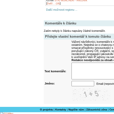
4,6 km
STÁJ MONCHERI - HNOJNÍK
[
]
Další... (18)
Další možnosti regionu ...
Komentáře k článku
Zatím nebyly k článku napsány žádné komentáře.
Přidejte vlastní komentář k tomuto článku
Vážení návštěvníci, komentáře k m
ostatním. Nejedná se o chatovou m
smazat příspěvky nesouvisející s
porušující zákony ČR, vulgární, sp
nezákonné, propagující jakoukoliv
k uveřejnění Vaší IP adresy na s
Redakce neodpovídá za obsah d
Text komentáře:
Jméno:
Email (nepovi
O projektu
|
Kontakty
|
Napište nám
|
Zákaznická zóna
|
Cen