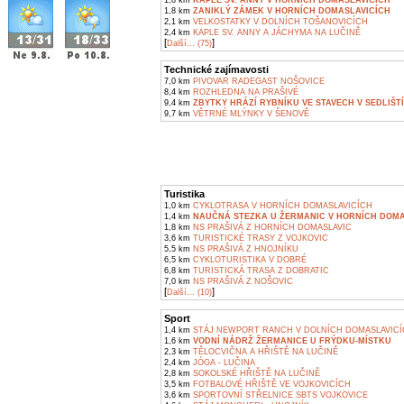
1,8 km
KAPLE SV. ANNY V HORNÍCH DOMASLAVICÍCH
1,8 km
ZANIKLÝ ZÁMEK V HORNÍCH DOMASLAVICÍCH
2,1 km
VELKOSTATKY V DOLNÍCH TOŠANOVICÍCH
2,4 km
KAPLE SV. ANNY A JÁCHYMA NA LUČINĚ
[
]
Další... (75)
Technické zajímavosti
7,0 km
PIVOVAR RADEGAST NOŠOVICE
8,4 km
ROZHLEDNA NA PRAŠIVÉ
9,4 km
ZBYTKY HRÁZÍ RYBNÍKU VE STAVECH V SEDLIŠT
9,7 km
VĚTRNÉ MLÝNKY V ŠENOVĚ
Turistika
1,0 km
CYKLOTRASA V HORNÍCH DOMASLAVICÍCH
1,4 km
NAUČNÁ STEZKA U ŽERMANIC V HORNÍCH DOMA
1,8 km
NS PRAŠIVÁ Z HORNÍCH DOMASLAVIC
3,6 km
TURISTICKÉ TRASY Z VOJKOVIC
5,5 km
NS PRAŠIVÁ Z HNOJNÍKU
6,5 km
CYKLOTURISTIKA V DOBRÉ
6,8 km
TURISTICKÁ TRASA Z DOBRATIC
7,0 km
NS PRAŠIVÁ Z NOŠOVIC
[
]
Další... (10)
Sport
1,4 km
STÁJ NEWPORT RANCH V DOLNÍCH DOMASLAVIC
1,6 km
VODNÍ NÁDRŽ ŽERMANICE U FRÝDKU-MÍSTKU
2,3 km
TĚLOCVIČNA A HŘIŠTĚ NA LUČINĚ
2,4 km
JÓGA - LUČINA
2,8 km
SOKOLSKÉ HŘIŠTĚ NA LUČINĚ
3,5 km
FOTBALOVÉ HŘIŠTĚ VE VOJKOVICÍCH
3,6 km
SPORTOVNÍ STŘELNICE SBTS VOJKOVICE