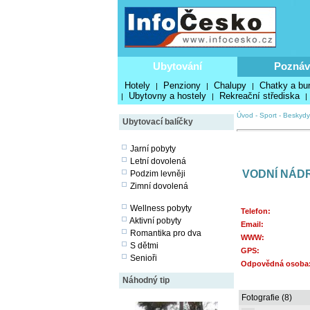
Ubytování
Poznáv
Hotely
Penziony
Chalupy
Chatky a bu
|
|
|
Ubytovny a hostely
Rekreační střediska
|
|
|
Úvod
-
Sport
-
Beskydy
Ubytovací balíčky
Jarní pobyty
Letní dovolená
VODNÍ NÁD
Podzim levněji
Zimní dovolená
Wellness pobyty
Telefon:
Aktivní pobyty
Email:
Romantika pro dva
WWW:
S dětmi
GPS:
Senioři
Odpovědná osoba
Náhodný tip
Fotografie (8)