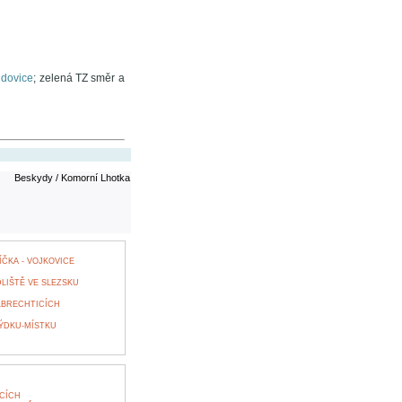
udovice
; zelená TZ směr a
Beskydy / Komorní Lhotka
ČKA - VOJKOVICE
LIŠTĚ VE SLEZSKU
ALBRECHTICÍCH
ÝDKU-MÍSTKU
CÍCH