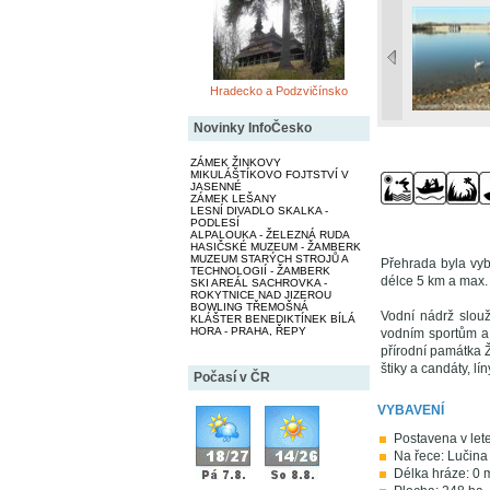
Hradecko a Podzvičínsko
Novinky InfoČesko
ZÁMEK ŽINKOVY
MIKULÁŠTÍKOVO FOJTSTVÍ V
JASENNÉ
ZÁMEK LEŠANY
LESNÍ DIVADLO SKALKA -
PODLESÍ
ALPALOUKA - ŽELEZNÁ RUDA
HASIČSKÉ MUZEUM - ŽAMBERK
MUZEUM STARÝCH STROJŮ A
Přehrada byla vyb
TECHNOLOGIÍ - ŽAMBERK
délce 5 km a max. 
SKI AREÁL SACHROVKA -
ROKYTNICE NAD JIZEROU
BOWLING TŘEMOŠNÁ
Vodní nádrž slou
KLÁŠTER BENEDIKTÍNEK BÍLÁ
HORA - PRAHA, ŘEPY
vodním sportům a 
přírodní památka Ž
štiky a candáty, lí
Počasí v ČR
VYBAVENÍ
Postavena v let
Na řece: Lučina
Délka hráze: 0 