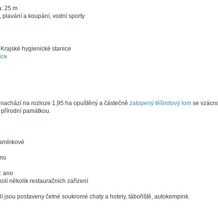
a: 25 m
í, plavání a koupání, vodní sporty
 Krajské hygienické stanice
ice
e nachází na rozloze 1,95 ha opuštěný a částečně
zatopený těšinitový lom
se vzácno
 přírodní památkou.
kamínkové
ano
í: ano
kolí několik restauračních zařízení
lí jsou postaveny četné soukromé chaty a hotely, tábořiště, autokempink.