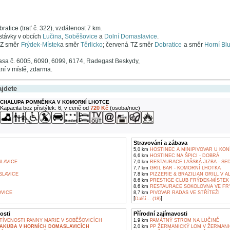
bratice (trať č. 322), vzdálenost 7 km.
távky v obcích
Lučina
,
Soběšovice
a
Dolní Domaslavice
.
Z směr
Frýdek-Místek
a směr
Těrlicko
; červená TZ směr
Dobratice
a směr
Horní Bl
asa č. 6005, 6090, 6099, 6174, Radegast Beskydy,
í v místě, zdarma.
ajdete
CHALUPA POMNĚNKA V KOMORNÍ LHOTCE
Kapacita bez přistýlek: 6, v ceně od
720 Kč
(osoba/noc)
Stravování a zábava
5,0 km
HOSTINEC A MINIPIVOVAR U KONÍ
6,6 km
HOSTINEC NA ŠPICI - DOBRÁ
LAVICE
7,0 km
RESTAURACE LAŠSKÁ JIZBA - SED
7,7 km
GRIL BAR - KOMORNÍ LHOTKA
LAVICE
7,8 km
PIZZERIE & BRAZILIAN GRILL V 
8,6 km
PRESTIGE CLUB FRÝDEK-MÍSTEK
8,6 km
RESTAURACE SOKOLOVNA VE FR
VICE
8,7 km
PIVOVAR RADAS VE STŘÍTEŽI
[
]
Další... (18)
osti
Přírodní zajímavosti
TÍVENOSTI PANNY MARIE V SOBĚŠOVICÍCH
1,9 km
PAMÁTNÝ STROM NA LUČINĚ
JAKUBA V HORNÍCH DOMASLAVICÍCH
2,0 km
PP ŽERMANICKÝ LOM V ŽERMANI