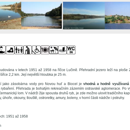
udována v letech 1951 až 1958 na říčce Lučině. Přehradní jezero leží na ploše 2
šířce 2,2 km. Její největší hloubka je 25 m.
ží jako zásobárna vody pro Novou huť a Biocel je
vhodná a hodně využívaná 
rybaření. Přehrada je bohatým rekreačním zázemím ostravské aglomerace. Po vý
ermanický lom. V nádrži žije spousta druhů ryb, je zde možno ulovit tradičního kapr
ny, úhoře, okouny, tlouště, ostroretky, amury, boleny, v horní části nádrže i pstruhy.
ech: 1951 až 1958
m