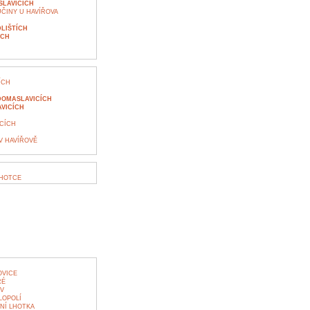
SLAVICÍCH
ČINY U HAVÍŘOVA
DLIŠTÍCH
ÍCH
ÍCH
DOMASLAVICÍCH
VICÍCH
CÍCH
V HAVÍŘOVĚ
LHOTCE
OVICE
RÉ
V
LOPOLÍ
NÍ LHOTKA