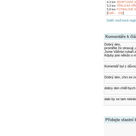
4,3 km
SPORTOVNÍ S
5,3 km
TĚRLICKÁ PŘ
5,9 km
FOTBALOVÉ H
[
]
Další... (19)
Další možnosti regio
Komentáře k čl
Dobrý den,
promiňte že otravuji 
Jsme Vášnivi rybaři 
Kdyby jste někdo o m
Komentář byl z důvod
Dobrý den, chci se ze
dobry den chtěl bych 
dalo by se tam nekde j
Přidejte vlastní