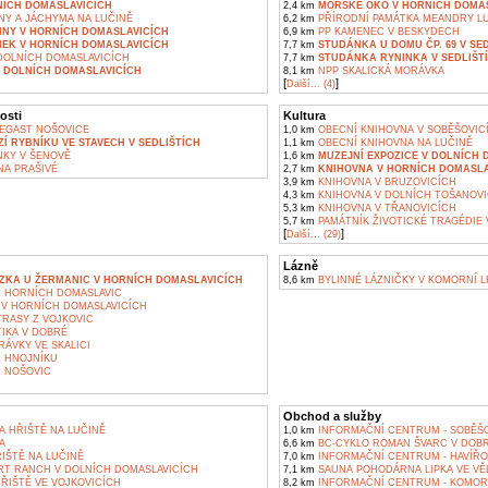
NÍCH DOMASLAVICÍCH
2,4 km
MOŘSKÉ OKO V HORNÍCH DOMA
NY A JÁCHYMA NA LUČINĚ
6,2 km
PŘÍRODNÍ PAMÁTKA MEANDRY LU
NNY V HORNÍCH DOMASLAVICÍCH
6,9 km
PP KAMENEC V BESKYDECH
MEK V HORNÍCH DOMASLAVICÍCH
7,7 km
STUDÁNKA U DOMU ČP. 69 V SE
DOLNÍCH DOMASLAVICÍCH
7,7 km
STUDÁNKA RYNINKA V SEDLIŠT
V DOLNÍCH DOMASLAVICÍCH
8,1 km
NPP SKALICKÁ MORÁVKA
[
]
Další... (4)
osti
Kultura
EGAST NOŠOVICE
1,0 km
OBECNÍ KNIHOVNA V SOBĚŠOVIC
Í RYBNÍKU VE STAVECH V SEDLIŠTÍCH
1,1 km
OBECNÍ KNIHOVNA NA LUČINĚ
KY V ŠENOVĚ
1,6 km
MUZEJNÍ EXPOZICE V DOLNÍCH 
A PRAŠIVÉ
2,7 km
KNIHOVNA V HORNÍCH DOMASLA
3,9 km
KNIHOVNA V BRUZOVICÍCH
4,3 km
KNIHOVNA V DOLNÍCH TOŠANOVI
5,3 km
KNIHOVNA V TŘANOVICÍCH
5,7 km
PAMÁTNÍK ŽIVOTICKÉ TRAGÉDIE 
[
]
Další... (29)
Lázně
ZKA U ŽERMANIC V HORNÍCH DOMASLAVICÍCH
8,6 km
BYLINNÉ LÁZNIČKY V KOMORNÍ 
Z HORNÍCH DOMASLAVIC
V HORNÍCH DOMASLAVICÍCH
TRASY Z VOJKOVIC
IKA V DOBRÉ
ÁVKY VE SKALICI
Z HNOJNÍKU
Z NOŠOVIC
Obchod a služby
A HŘIŠTĚ NA LUČINĚ
1,0 km
INFORMAČNÍ CENTRUM - SOBĚŠ
A
6,6 km
BC-CYKLO ROMAN ŠVARC V DOB
IŠTĚ NA LUČINĚ
7,0 km
INFORMAČNÍ CENTRUM - HAVÍŘO
T RANCH V DOLNÍCH DOMASLAVICÍCH
7,1 km
SAUNA POHODÁRNA LIPKA VE VĚ
ŘIŠTĚ VE VOJKOVICÍCH
8,2 km
INFORMAČNÍ CENTRUM - KOMOR