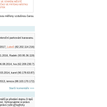
 VE STARÉM MĚSTĚ
ČKO VE FRÝDKU-MÍSTKU
STEK
jsou měřeny vzdušnou čarou.
celoroční parkování karavanu.
.2017,
Luboš
(82.202.114.216)
1.2016, Radek (93.95.36.119)
6.08.2014, Iva (62.209.230.7)
.03.2014, karel (90.178.63.87)
2013, tereza (88.103.170.172)
Starší komentáře >>>
ářů je předání dojmu či tipů
ost. Vyhrazujeme si právo
právo rušit příspěvky