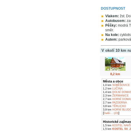
DOSTUPNOST
Vlakem:
žst. Do
Autobusem:
zas
Pěšky:
modrá T
směr.
Na kole:
cyklotr
Autem:
parkován
V okolí 10 km n
8,2 km
Města a obce
1,0 km
SOBĚŠOVICE
1,2 km
LUČINA
1,4 km
DOLNÍ DOMAS
2,3 km
ŽERMANICE
2,7 km
HORNÍ DOMAS
2,7 km
PAZDERNA
3,8 km
TĚRLICKO
3,9 km
HORNÍ BLUDO
[
]
Další... (23)
Historické zajímav
1,5 km
KOSTEL NAVŠ
1,5 km
KOSTEL SV. 