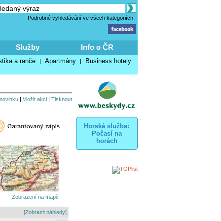
Podrobné vyhledávání ve všech kategoriích
Služby
Info o ČR
stika a ranče
Apartmány
Business hotely
|
|
 novinku
|
Vložit akci
|
Tisknout
Horská služba:
Počasí na
horách
Zobrazení na mapě
[Zobrazit náhledy]