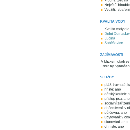
Plocha: 248 ha
Největší hloubk
Využití: rybařen
KVALITA VODY
Kvalita vody dle
Dolní Domaslav
Lučina
Soběšovice
ZAJÍMAVOSTI
V blízkém okolí s
1992 byl vyhlášen
SLUŽBY
pláž: travnaté, 
hřiště: ano
dětský koutek: 
přístup psa: ano
sociální zařízen
občerstvení: v o
půjčovna: ano
ubytování: v oko
stanování: ano
ohniště: ano