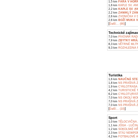
1,5 km
FARA V HOR
1,6 km
KAPLE SV. AN
2,2 km
KAPLE SV. A
2,2 km
ZANIKLÝ ZÁ
2,6 km
ZVONIČKA V 
2,6 km
BOŽÍ MUKA 
[
]
Další... (90)
Technické zajímav
7,0 km
PIVOVAR RAD
7,9 km
ZBYTKY HRÁZ
8,3 km
VĚTRNÉ MLÝN
9,3 km
ROZHLEDNA N
Turistika
1,6 km
NAUČNÁ STE
1,8 km
NS PRAŠIVÁ 
1,9 km
CYKLOTRASA 
4,2 km
TURISTICKÉ 
6,2 km
CYKLOTURIST
7,0 km
NS OKOLÍ MOR
7,0 km
NS PRAŠIVÁ 
7,0 km
NS PRAŠIVÁ 
[
]
Další... (10)
Sport
1,0 km
TĚLOCVIČNA 
1,1 km
JÓGA - LUČIN
1,2 km
SOKOLSKÉ HŘ
2,3 km
STÁJ NEWPOR
4,2 km
FOTBALOVÉ H