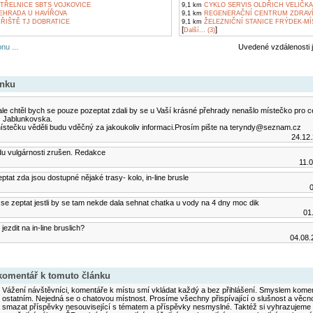
TŘELNICE SBTS VOJKOVICE
9,1 km
CYKLO SERVIS OLDŘICH VELIČKA
EHRADA U HAVÍŘOVA
9,1 km
REGENERAČNÍ CENTRUM ZDRAVÍ
ŘIŠTĚ TJ DOBRATICE
9,1 km
ŽELEZNIČNÍ STANICE FRÝDEK-MÍ
[
]
Další... (3)
nu ...
Uvedené vzdálenosti 
ánku
,ale chtěl bych se pouze pozeptat zdali by se u Vaší krásné přehrady nenašlo místečko pro 
z Jablunkovska.
ístečku věděli budu vděčný za jakoukoliv informaci.Prosím pište na teryndy@seznam.cz
24.12
u vulgárnosti zrušen. Redakce
11.0
ptat zda jsou dostupné nějaké trasy- kolo, in-line brusle
0
se zeptat jestli by se tam nekde dala sehnat chatka u vody na 4 dny moc dik
01
ezdit na in-line bruslich?
04.08.
 komentář k tomuto článku
Vážení návštěvníci, komentáře k místu smí vkládat každý a bez přihlášení. Smyslem koment
ostatním. Nejedná se o chatovou místnost. Prosíme všechny přispívající o slušnost a věcn
smazat příspěvky nesouvisející s tématem a příspěvky nesmyslné. Taktéž si vyhrazujeme 