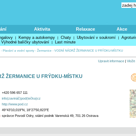
ání
Aktivita
Relaxace
Akce
ngalovy
Kempy a autokempy
Chaty
Ubytování v soukromí
Agroturi
|
|
|
|
Výhodné balíčky ubytování
Last minute
|
-
Plavání a vodní sporty
-
Žermanice
-
VODNÍ NÁDRŽ ŽERMANICE U FRÝDKU-MÍSTKU
Upravit informace
|
Vložit
RŽ ŽERMANICE U FRÝDKU-MÍSTKU
+420 596 657 111
info(zavináč)pod(tečka)cz
http://www.pod.cz
49°43'10,019"N, 18°27'50,823"E
:
správce Povodí Odry, státní podnik Varenská 49, 701 26 Ostrava