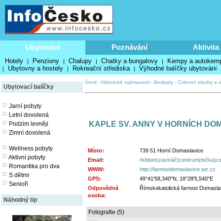
Ubytování
Poznávání
Aktivita
Hotely
Penziony
Chalupy
Chatky a bungalovy
Kempy a autokem
|
|
|
|
Ubytovny a hostely
Rekreační střediska
Výhodné balíčky ubytování
|
|
|
Úvod
-
Historické zajímavosti
-
Beskydy
-
Církevní stavby a s
Ubytovací balíčky
Jarní pobyty
Letní dovolená
KAPLE SV. ANNY V HORNÍCH DO
Podzim levněji
Zimní dovolená
Wellness pobyty
Místo:
739 51 Horní Domaslavice
Aktivní pobyty
Email:
rkfdom(zavináč)centrum(tečka)c
Romantika pro dva
WWW:
http://farnostdomaslavice.wz.cz
S dětmi
GPS:
49°41'58,340"N, 18°28'5,540"E
Senioři
Odpovědná
Římskokatolická farnost Domasla
osoba:
Náhodný tip
Fotografie (5)