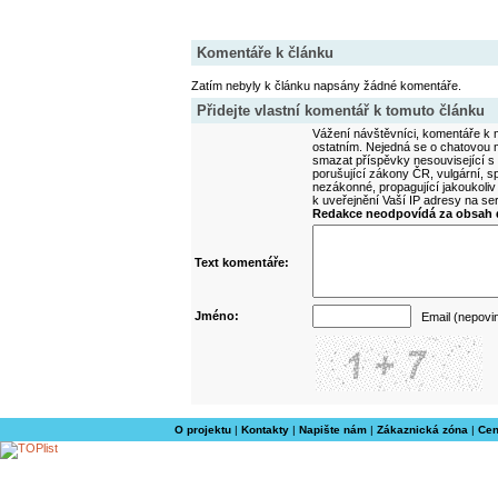
Komentáře k článku
Zatím nebyly k článku napsány žádné komentáře.
Přidejte vlastní komentář k tomuto článku
Vážení návštěvníci, komentáře k m
ostatním. Nejedná se o chatovou m
smazat příspěvky nesouvisející s
porušující zákony ČR, vulgární, sp
nezákonné, propagující jakoukoliv
k uveřejnění Vaší IP adresy na s
Redakce neodpovídá za obsah d
Text komentáře:
Jméno:
Email (nepovi
O projektu
|
Kontakty
|
Napište nám
|
Zákaznická zóna
|
Cen