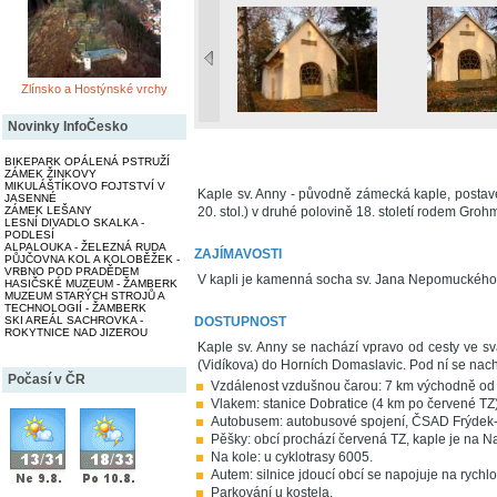
Zlínsko a Hostýnské vrchy
Novinky InfoČesko
BIKEPARK OPÁLENÁ PSTRUŽÍ
ZÁMEK ŽINKOVY
MIKULÁŠTÍKOVO FOJTSTVÍ V
Kaple sv. Anny - původně zámecká kaple, postav
JASENNÉ
20. stol.) v druhé polovině 18. století rodem Gro
ZÁMEK LEŠANY
LESNÍ DIVADLO SKALKA -
PODLESÍ
ALPALOUKA - ŽELEZNÁ RUDA
ZAJÍMAVOSTI
PŮJČOVNA KOL A KOLOBĚŽEK -
VRBNO POD PRADĚDEM
V kapli je kamenná socha sv. Jana Nepomuckého 
HASIČSKÉ MUZEUM - ŽAMBERK
MUZEUM STARÝCH STROJŮ A
TECHNOLOGIÍ - ŽAMBERK
DOSTUPNOST
SKI AREÁL SACHROVKA -
ROKYTNICE NAD JIZEROU
Kaple sv. Anny se nachází vpravo od cesty ve sv
(Vidíkova) do Horních Domaslavic. Pod ní se nac
Počasí v ČR
Vzdálenost vzdušnou čarou: 7 km východně od 
Vlakem: stanice Dobratice (4 km po červené TZ)
Autobusem: autobusové spojení, ČSAD Frýdek-M
Pěšky: obcí prochází červená TZ, kaple je na N
Na kole: u cyklotrasy 6005.
Autem: silnice jdoucí obcí se napojuje na rychlos
Parkování u kostela.