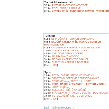
Technické zajímavosti
5,2 km
PIVOVAR RADEGAST NOŠOVICE
7,1 km
ROZHLEDNA NA PRAŠIVÉ
8,7 km
ZBYTKY HRÁZÍ RYBNÍKU VE STAVECH V SEDLIŠT
Turistika
516 m
NS PRAŠIVÁ Z HORNÍCH DOMASLAVIC
655 m
NAUČNÁ STEZKA U ŽERMANIC V HORNÍCH
DOMASLAVICÍCH
812 m
CYKLOTRASA V HORNÍCH DOMASLAVICÍCH
2,0 km
TURISTICKÉ TRASY Z VOJKOVIC
4,8 km
CYKLOTURISTIKA V DOBRÉ
5,2 km
NS PRAŠIVÁ Z NOŠOVIC
5,4 km
NS OKOLÍ MORÁVKY VE SKALICI
5,5 km
TURISTICKÁ TRASA Z DOBRATIC
[
]
Další... (13)
Sport
2,0 km
FOTBALOVÉ HŘIŠTĚ VE VOJKOVICÍCH
2,1 km
SPORTOVNÍ STŘELNICE SBTS VOJKOVICE
2,2 km
TĚLOCVIČNA A HŘIŠTĚ NA LUČINĚ
2,2 km
VODNÍ NÁDRŽ ŽERMANICE U FRÝDKU-MÍSTKU
2,2 km
JÓGA - LUČINA
2,9 km
SOKOLSKÉ HŘIŠTĚ NA LUČINĚ
3,2 km
STÁJ NEWPORT RANCH V DOLNÍCH DOMASLAVIC
3,6 km
FOTBALOVÉ HŘIŠTĚ TJ DOBRATICE
[
]
Další... (26)
Další možnosti regionu ...