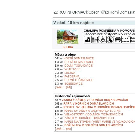
ZDROJ INFORMACÍ: Obecní úřad Horní Domasla
V okolí 10 km najdete
CHALUPA POMNĚNKA V KOMORNÍ
Kapacita bez přistýlek: 6, v ceně 
6,2 km
Města a obce
544 m
HORNÍ DOMASLAVICE
1,3 km
DOLNÍ DOMASLAVICE
1,9 km
DOLNÍ TOŠANOVICE
2,0 km
VOJKOVICE
2,3 km
LUČINA
2,4 km
PAZDERNA
2,5 km
HORNÍ TOŠANOVICE
3,3 km
SOBĚŠOVICE
[
]
Další... (24)
Historické zajímavosti
63 m
ZANIKLÝ ZÁMEK V HORNÍCH DOMASLAVICÍCH
691 m
FARA V HORNÍCH DOMASLAVICÍCH
701 m
KOSTEL SV. JAKUBA V HORNÍCH DOMASLAVICÍC
1,5 km
KAPLE SV. ANNY A JÁCHYMA NA LUČINĚ
1,9 km
VELKOSTATKY V DOLNÍCH TOŠANOVICÍCH
2,7 km
ZÁMEK V HORNÍCH TOŠANOVICÍCH
2,7 km
KAPLE NAVŠTÍVENÍ PANNY MARIE VE VOJKOVICÍC
2,9 km
BOŽÍ MUKA V DOLNÍCH DOMASLAVICÍCH
[
]
Další... (89)