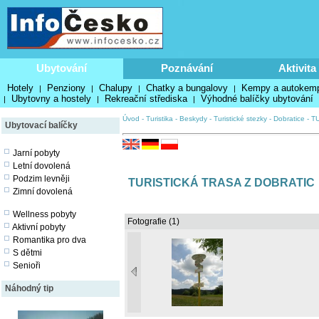
Ubytování
Poznávání
Aktivita
Hotely
Penziony
Chalupy
Chatky a bungalovy
Kempy a autokem
|
|
|
|
Ubytovny a hostely
Rekreační střediska
Výhodné balíčky ubytování
|
|
|
Úvod
-
Turistika
-
Beskydy
-
Turistické stezky
-
Dobratice
-
T
Ubytovací balíčky
Jarní pobyty
Letní dovolená
Podzim levněji
TURISTICKÁ TRASA Z DOBRATIC
Zimní dovolená
Wellness pobyty
Fotografie (1)
Aktivní pobyty
Romantika pro dva
S dětmi
Senioři
Náhodný tip