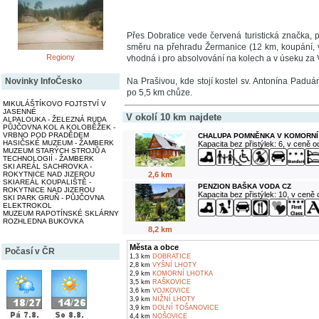
Přes Dobratice vede červená turistická značka,
směru na přehradu Žermanice (12 km, koupání, v
Regiony
vhodná i pro absolvování na kolech a v úseku za 
Novinky InfoČesko
Na Prašivou, kde stojí kostel sv. Antonína Padu
po 5,5 km chůze.
MIKULÁŠTÍKOVO FOJTSTVÍ V
JASENNÉ
V okolí 10 km najdete
ALPALOUKA - ŽELEZNÁ RUDA
PŮJČOVNA KOL A KOLOBĚŽEK -
VRBNO POD PRADĚDEM
CHALUPA POMNĚNKA V KOMORNÍ
HASIČSKÉ MUZEUM - ŽAMBERK
Kapacita bez přistýlek: 6, v ceně 
MUZEUM STARÝCH STROJŮ A
TECHNOLOGIÍ - ŽAMBERK
SKI AREÁL SACHROVKA -
2,6 km
ROKYTNICE NAD JIZEROU
SKIAREÁL KOUPALIŠTĚ -
PENZION BAŠKA VODA CZ
ROKYTNICE NAD JIZEROU
Kapacita bez přistýlek: 10, v ceně
SKI PARK GRUŇ - PŮJČOVNA
ELEKTROKOL
MUZEUM RAPOTÍNSKÉ SKLÁRNY
ROZHLEDNA BUKOVKA
8,2 km
Města a obce
Počasí v ČR
1,3 km
DOBRATICE
2,8 km
VYŠNÍ LHOTY
2,9 km
KOMORNÍ LHOTKA
3,5 km
RAŠKOVICE
3,6 km
VOJKOVICE
3,9 km
NIŽNÍ LHOTY
3,9 km
DOLNÍ TOŠANOVICE
4,4 km
NOŠOVICE