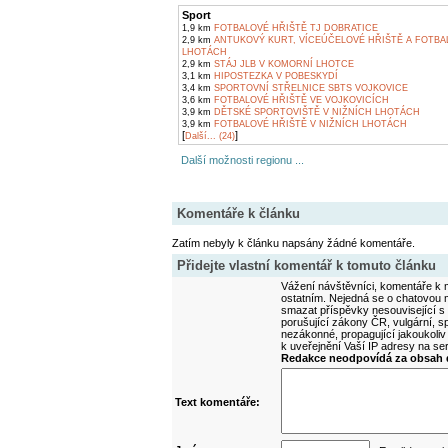
Sport
1,9 km
FOTBALOVÉ HŘIŠTĚ TJ DOBRATICE
2,9 km
ANTUKOVÝ KURT, VÍCEÚČELOVÉ HŘIŠTĚ A FOTBA
LHOTÁCH
2,9 km
STÁJ JLB V KOMORNÍ LHOTCE
3,1 km
HIPOSTEZKA V POBESKYDÍ
3,4 km
SPORTOVNÍ STŘELNICE SBTS VOJKOVICE
3,6 km
FOTBALOVÉ HŘIŠTĚ VE VOJKOVICÍCH
3,9 km
DĚTSKÉ SPORTOVIŠTĚ V NIŽNÍCH LHOTÁCH
3,9 km
FOTBALOVÉ HŘIŠTĚ V NIŽNÍCH LHOTÁCH
[
]
Další... (24)
Další možnosti regionu ...
Komentáře k článku
Zatím nebyly k článku napsány žádné komentáře.
Přidejte vlastní komentář k tomuto článku
Vážení návštěvníci, komentáře k m
ostatním. Nejedná se o chatovou m
smazat příspěvky nesouvisející s
porušující zákony ČR, vulgární, sp
nezákonné, propagující jakoukoliv
k uveřejnění Vaší IP adresy na s
Redakce neodpovídá za obsah d
Text komentáře: