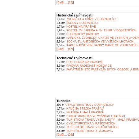
[
]
Další... (22)
Historické zajímavosti
1,4 km
ZVONIČKA A KŘÍŽE V DOBRATICÍCH
1,6 km
ŠKOLA V DOBRATICÍCH
1,7 km
KOSTEL NA PRAŠIVÉ
1,9 km
KOSTEL SV. JAKUBA A SV. FILIPA V DOBRATICÍCH
1,9 km
DOBRATICKÝ HŘBITOV
2,8 km
KAPLIČKY, ZVONIČKY A KŘÍŽE VE VYŠNÍCH LHOT
2,9 km
SOCHA SV. ANTONÍČKA VE VYŠNÍCH LHOTÁCH
3,5 km
KAPLE NAVŠTÍVENÍ PANNY MARIE VE VOJKOVICÍC
[
]
Další... (67)
Technické zajímavosti
1,7 km
ROZHLEDNA NA PRAŠIVÉ
4,5 km
PIVOVAR RADEGAST NOŠOVICE
7,7 km
PAMÁTNÉ MÍSTO PARTYZÁNSKÝCH ODBOJŮ A BU
Turistika
399 m
CYKLOTURISTIKA V DOBRATICÍCH
1,7 km
NAUČNÁ STEZKA PRAŠIVÁ
2,2 km
PRAŠIVÁ A MALÁ PRAŠIVÁ
2,8 km
CYKLOTURISTIKA VE VYŠNÍCH LHOTÁCH
2,9 km
TURISTICKÁ TRASA VYŠNÍ LHOTY - MALÁ PRAŠIVÁ
3,5 km
CYKLOTURISTIKA V RAŠKOVICÍCH
3,6 km
TURISTICKÉ TRASY V RAŠKOVICÍCH
3,6 km
TURISTICKÉ TRASY Z VOJKOVIC
[
]
Další... (26)