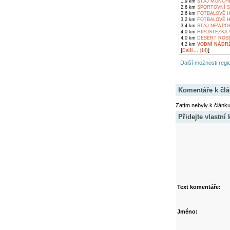
1,9 km
STÁJ MONCHE
2,6 km
SPORTOVNÍ S
2,6 km
FOTBALOVÉ H
3,2 km
FOTBALOVÉ H
3,4 km
STÁJ NEWPOR
4,0 km
HIPOSTEZKA 
4,0 km
DESERT ROSE
4,2 km
VODNÍ NÁDR
[
]
Další... (14)
Další možnosti regio
Komentáře k čl
Zatím nebyly k článk
Přidejte vlastní
Text komentáře:
Jméno: