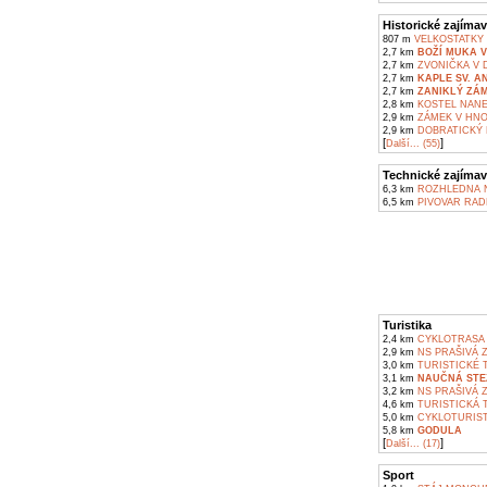
Historické zajímav
807 m
VELKOSTATKY 
2,7 km
BOŽÍ MUKA 
2,7 km
ZVONIČKA V 
2,7 km
KAPLE SV. A
2,7 km
ZANIKLÝ ZÁ
2,8 km
KOSTEL NANE
2,9 km
ZÁMEK V HNO
2,9 km
DOBRATICKÝ 
[
]
Další... (55)
Technické zajímav
6,3 km
ROZHLEDNA N
6,5 km
PIVOVAR RAD
Turistika
2,4 km
CYKLOTRASA 
2,9 km
NS PRAŠIVÁ 
3,0 km
TURISTICKÉ 
3,1 km
NAUČNÁ STE
3,2 km
NS PRAŠIVÁ 
4,6 km
TURISTICKÁ 
5,0 km
CYKLOTURIST
5,8 km
GODULA
[
]
Další... (17)
Sport