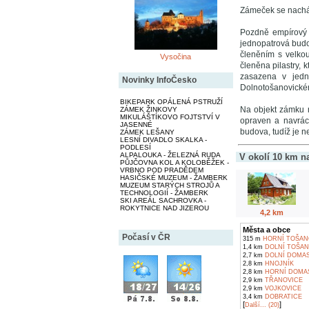
Zámeček se nachází
Pozdně empírový 
jednopatrová bud
členěním s velkou
Vysočina
členěna pilastry,
zasazena v jed
Novinky InfoČesko
Dolnotošanovickém
BIKEPARK OPÁLENÁ PSTRUŽÍ
Na objekt zámku 
ZÁMEK ŽINKOVY
MIKULÁŠTÍKOVO FOJTSTVÍ V
opraven a navrác
JASENNÉ
budova, tudíž je n
ZÁMEK LEŠANY
LESNÍ DIVADLO SKALKA -
PODLESÍ
ALPALOUKA - ŽELEZNÁ RUDA
V okolí 10 km n
PŮJČOVNA KOL A KOLOBĚŽEK -
VRBNO POD PRADĚDEM
HASIČSKÉ MUZEUM - ŽAMBERK
MUZEUM STARÝCH STROJŮ A
TECHNOLOGIÍ - ŽAMBERK
SKI AREÁL SACHROVKA -
ROKYTNICE NAD JIZEROU
4,2 km
Města a obce
Počasí v ČR
315 m
HORNÍ TOŠAN
1,4 km
DOLNÍ TOŠAN
2,7 km
DOLNÍ DOMAS
2,8 km
HNOJNÍK
2,8 km
HORNÍ DOMAS
2,9 km
TŘANOVICE
2,9 km
VOJKOVICE
3,4 km
DOBRATICE
[
]
Další... (20)