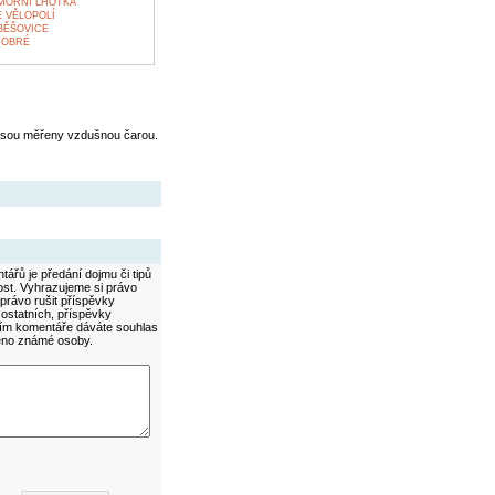
MORNÍ LHOTKA
 VĚLOPOLÍ
BĚŠOVICE
DOBRÉ
jsou měřeny vzdušnou čarou.
ářů je předání dojmu či tipů
ost. Vyhrazujeme si právo
právo rušit příspěvky
 ostatních, příspěvky
áním komentáře dáváte souhlas
méno známé osoby.