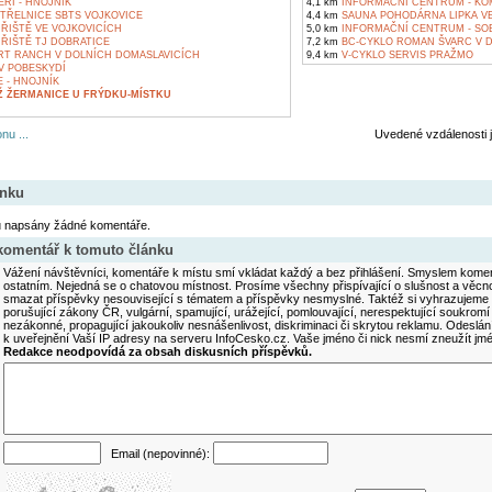
RI - HNOJNÍK
4,1 km
INFORMAČNÍ CENTRUM - KO
TŘELNICE SBTS VOJKOVICE
4,4 km
SAUNA POHODÁRNA LIPKA VE
ŘIŠTĚ VE VOJKOVICÍCH
5,0 km
INFORMAČNÍ CENTRUM - SO
ŘIŠTĚ TJ DOBRATICE
7,2 km
BC-CYKLO ROMAN ŠVARC V 
T RANCH V DOLNÍCH DOMASLAVICÍCH
9,4 km
V-CYKLO SERVIS PRAŽMO
V POBESKYDÍ
 - HNOJNÍK
Ž ŽERMANICE U FRÝDKU-MÍSTKU
nu ...
Uvedené vzdálenosti 
ánku
u napsány žádné komentáře.
 komentář k tomuto článku
Vážení návštěvníci, komentáře k místu smí vkládat každý a bez přihlášení. Smyslem koment
ostatním. Nejedná se o chatovou místnost. Prosíme všechny přispívající o slušnost a věcn
smazat příspěvky nesouvisející s tématem a příspěvky nesmyslné. Taktéž si vyhrazujeme 
porušující zákony ČR, vulgární, spamující, urážející, pomlouvající, nerespektující soukromí
nezákonné, propagující jakoukoliv nesnášenlivost, diskriminaci či skrytou reklamu. Odesl
k uveřejnění Vaší IP adresy na serveru InfoCesko.cz. Vaše jméno či nick nesmí zneužít j
Redakce neodpovídá za obsah diskusních příspěvků.
Email (nepovinné):