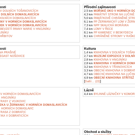
osti
Přírodní zajímavosti
V DOLNÍCH TOŠANOVICÍCH
2,5 km
MOŘSKÉ OKO V HORNÍCH D
V DOLNÍCH DOMASLAVICÍCH
4,3 km
PAMÁTNÝ STROM NA LUČINĚ
DOLNÍCH DOMASLAVICÍCH
5,0 km
PAMÁTKOVĚ CHRÁNĚNÉ STRO
NNY V HORNÍCH DOMASLAVICÍCH
6,1 km
PP ŽERMANICKÝ LOM V ŽER
MEK V HORNÍCH DOMASLAVICÍCH
7,3 km
NPP SKALICKÁ MORÁVKA
BEVZETÍ PANNY MARIE V HNOJNÍKU
7,4 km
LOMY V ŘECE
JNÍKU
8,1 km
PP KAMENEC V BESKYDECH
HŘBITOV
8,1 km
CHRÁNĚNÉ STROMY V RAŠKO
osti
Kultura
A PRAŠIVÉ
1,4 km
KNIHOVNA V DOLNÍCH TOŠA
EGAST NOŠOVICE
2,7 km
MUZEJNÍ EXPOZICE V DOLN
2,8 km
KNIHOVNA V HNOJNÍKU
2,8 km
KNIHOVNA V HORNÍCH DOMA
3,2 km
KNIHOVNA V TŘANOVICÍCH
3,3 km
OBECNÍ KNIHOVNA V DOBRAT
4,7 km
OBECNÍ KNIHOVNA NA LUČIN
4,9 km
OBECNÍ KNIHOVNA STŘÍTEŽ
[
]
Další... (22)
Lázně
V HORNÍCH DOMASLAVICÍCH
4,4 km
BYLINNÉ LÁZNIČKY V KOMOR
Z HNOJNÍKU
TRASY Z VOJKOVIC
ZKA U ŽERMANIC V HORNÍCH DOMASLAVICÍCH
Z HORNÍCH DOMASLAVIC
TRASA Z DOBRATIC
IKA V DOBRATICÍCH
Obchod a služby