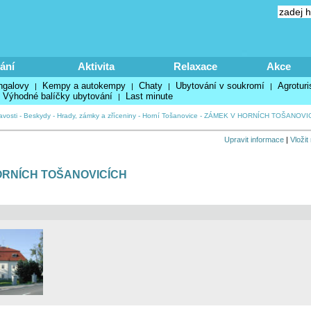
ání
Aktivita
Relaxace
Akce
ngalovy
Kempy a autokempy
Chaty
Ubytování v soukromí
Agroturi
|
|
|
|
Výhodné balíčky ubytování
Last minute
|
avosti
-
Beskydy
-
Hrady, zámky a zříceniny
-
Horní Tošanovice
-
ZÁMEK V HORNÍCH TOŠANOVI
Upravit informace
|
Vložit
ORNÍCH TOŠANOVICÍCH