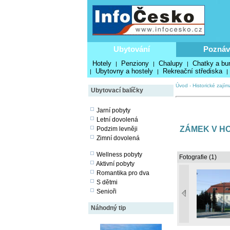
Ubytování
Poznáv
Hotely
Penziony
Chalupy
Chatky a bu
|
|
|
Ubytovny a hostely
Rekreační střediska
|
|
|
Úvod
-
Historické zajím
Ubytovací balíčky
Jarní pobyty
Letní dovolená
ZÁMEK V H
Podzim levněji
Zimní dovolená
Wellness pobyty
Fotografie (1)
Aktivní pobyty
Romantika pro dva
S dětmi
Senioři
Náhodný tip