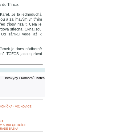
e do Třince.
Karel. Je to jednoduchá
ou a zajímavým vnitřním
 tříosý rizalit. Celá je
ardová střecha. Okna jsou
í. Od zámku vede až k
 Zámek je dnes nádherně
rmě TOZOS jako správní
Beskydy / Komorní Lhotka
KONÍČKA - VOJKOVICE
A
KA
 V ALBRECHTICÍCH
RADĚ BAŠKA