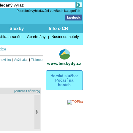
Podrobné vyhledávání ve všech kategoriích
Služby
Info o ČR
stika a ranče
Apartmány
Business hotely
|
|
CÍCH
 novinku
|
Vložit akci
|
Tisknout
Horská služba:
Počasí na
horách
[Zobrazit náhledy]