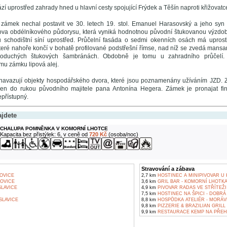
 uprostřed zahrady hned u hlavní cesty spojující Frýdek a Těšín naproti křižovatc
zámek nechal postavit ve 30. letech 19. stol. Emanuel Harasovský a jeho syn 
ova obdélníkového půdorysu, která vyniká hodnotnou původní štukovanou výzdob
 schodištní síní uprostřed. Průčelní fasáda o sedmi okenních osách má uprostřed
 které nahoře končí v bohatě profilované podstřešní římse, nad níž se zvedá mans
noduchých štukových šambránách. Obdobně je tomu u zahradního průčel
u zámku lipová alej.
navazují objekty hospodářského dvora, které jsou poznamenány užíváním JZD.
en do rukou původního majitele pana Antonína Hegera. Zámek je pronajat fi
epřístupný.
ajdete
CHALUPA POMNĚNKA V KOMORNÍ LHOTCE
Kapacita bez přistýlek: 6, v ceně od
720 Kč
(osoba/noc)
Stravování a zábava
OVICE
2,7 km
HOSTINEC A MINIPIVOVAR U 
OVICE
3,6 km
GRIL BAR - KOMORNÍ LHOTK
LAVICE
4,9 km
PIVOVAR RADAS VE STŘÍTEŽI
7,5 km
HOSTINEC NA ŠPICI - DOBRÁ
LAVICE
8,8 km
HOSPŮDKA ATELIÉR - MORÁV
9,8 km
PIZZERIE & BRAZILIAN GRILL
9,9 km
RESTAURACE KEMP NA PŘEH