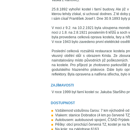
Vaška z Kaňovic).
25.8.1892 vyhořel kostel i farní budovy. Ale již
kterou tehdy získal, si uchoval dodnes. Z té dob
i sám císař František Josef I. Dne 30.9.1893 byly
V noci z 9.2. na 10.2.1921 byla uloupena monstra
noci z 1.8. na 2.8.1921 povalením 6 křížů a soch 
byla provedena celková oprava kostela, fary a hřb
V roce 1943 bylo zavedeno první elektrické osvětl
Poslední celková rozsáhlá restaurace kostela pr
vkusný obětní stůl s obrazem Krista. Ze zbour
nainstalovány místo původních již poškozených.
na kostele. Pro příjezd je zhotoveno parkovišt
godulského hlazeného pískovce. Dále bylo oprav
reflektory. Byla opravena a natřena střecha, bylo i
ZAJÍMAVOSTI
V roce 1999 byl farní kostel sv. Jakuba Staršího 
DOSTUPNOST
Vzdálenost vzdušnou čarou: 7 km východně od
Vlakem: stanice Dobratice (4 km po červené TZ
Autobusem: autobusové spojení, ČSAD Frýdek-M
Pěšky: obcí prochází červená TZ, kostel je na 
Na kole: na cyklotrase 6163