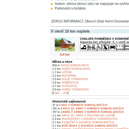
Autem: silnice jdoucí obcí se napojuje na rychlos
Parkování u kostela.
ZDROJ INFORMACÍ: Obecní úřad Horní Domasla
V okolí 10 km najdete
CHALUPA POMNĚNKA V KOMORNÍ
Kapacita bez přistýlek: 6, v ceně 
6,9 km
Města a obce
933 m
DOLNÍ DOMASLAVICE
1,2 km
HORNÍ DOMASLAVICE
1,7 km
LUČINA
2,2 km
PAZDERNA
2,5 km
DOLNÍ TOŠANOVICE
2,6 km
SOBĚŠOVICE
2,7 km
VOJKOVICE
3,0 km
HORNÍ TOŠANOVICE
[
]
Další... (25)
Historické zajímavosti
37 m
FARA V HORNÍCH DOMASLAVICÍCH
701 m
KAPLE SV. ANNY V HORNÍCH DOMASLAVICÍCH
707 m
ZANIKLÝ ZÁMEK V HORNÍCH DOMASLAVICÍCH
1,1 km
KAPLE SV. ANNY A JÁCHYMA NA LUČINĚ
2,3 km
VELKOSTATKY V DOLNÍCH TOŠANOVICÍCH
2,7 km
ZVONIČKA V DOLNÍCH DOMASLAVICÍCH
2,7 km
BOŽÍ MUKA V DOLNÍCH DOMASLAVICÍCH