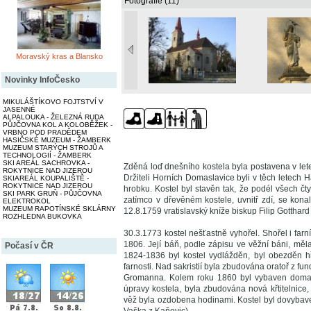
Fotografie (11)
Moravský kras a Blansko
Novinky InfoČesko
MIKULÁŠTÍKOVO FOJTSTVÍ V
JASENNÉ
ALPALOUKA - ŽELEZNÁ RUDA
PŮJČOVNA KOL A KOLOBĚŽEK -
VRBNO POD PRADĚDEM
HASIČSKÉ MUZEUM - ŽAMBERK
MUZEUM STARÝCH STROJŮ A
TECHNOLOGIÍ - ŽAMBERK
SKI AREÁL SACHROVKA -
Zděná loď dnešního kostela byla postavena v le
ROKYTNICE NAD JIZEROU
Držiteli Horních Domaslavice byli v těch letech 
SKIAREÁL KOUPALIŠTĚ -
ROKYTNICE NAD JIZEROU
hrobku. Kostel byl stavěn tak, že podél všech č
SKI PARK GRUŇ - PŮJČOVNA
zatímco v dřevěném kostele, uvnitř zdí, se konal
ELEKTROKOL
MUZEUM RAPOTÍNSKÉ SKLÁRNY
12.8.1759 vratislavský kníže biskup Filip Gotthard
ROZHLEDNA BUKOVKA
30.3.1773 kostel nešťastně vyhořel. Shořel i far
1806. Její báň, podle zápisu ve věžní báni, mě
Počasí v ČR
1824-1836 byl kostel vydlážděn, byl obezděn h
farnosti. Nad sakristií byla zbudována oratoř z fu
Gromanna. Kolem roku 1860 byl vybaven domasl
úpravy kostela, byla zbudována nová křtitelnice,
věž byla ozdobena hodinami. Kostel byl dovybav