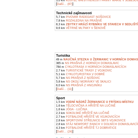
3,0 km
KOSTEL NAVŠTÍVENOSTI PANNY MARIE V SOBĚŠO
[
]
Další... (87)
Technické zajímavosti
5,7 km
PIVOVAR RADEGAST NOŠOVICE
7,8 km
ROZHLEDNA NA PRAŠIVÉ
8,3 km
ZBYTKY HRÁZÍ RYBNÍKU VE STAVECH V SEDLIŠT
9,6 km
VĚTRNÉ MLÝNKY V ŠENOVĚ
Turistika
49 m
NAUČNÁ STEZKA U ŽERMANIC V HORNÍCH DOMAS
365 m
NS PRAŠIVÁ Z HORNÍCH DOMASLAVIC
784 m
CYKLOTRASA V HORNÍCH DOMASLAVICÍCH
2,7 km
TURISTICKÉ TRASY Z VOJKOVIC
5,1 km
CYKLOTURISTIKA V DOBRÉ
5,7 km
NS PRAŠIVÁ Z NOŠOVIC
5,8 km
NS OKOLÍ MORÁVKY VE SKALICI
6,0 km
NS PRAŠIVÁ Z HNOJNÍKU
[
]
Další... (11)
Sport
1,5 km
VODNÍ NÁDRŽ ŽERMANICE U FRÝDKU-MÍSTKU
1,6 km
TĚLOCVIČNA A HŘIŠTĚ NA LUČINĚ
1,6 km
JÓGA - LUČINA
2,3 km
SOKOLSKÉ HŘIŠTĚ NA LUČINĚ
2,7 km
FOTBALOVÉ HŘIŠTĚ VE VOJKOVICÍCH
2,8 km
SPORTOVNÍ STŘELNICE SBTS VOJKOVICE
2,8 km
STÁJ NEWPORT RANCH V DOLNÍCH DOMASLAVIC
4,3 km
FOTBALOVÉ HŘIŠTĚ TJ DOBRATICE
[
]
Další... (24)