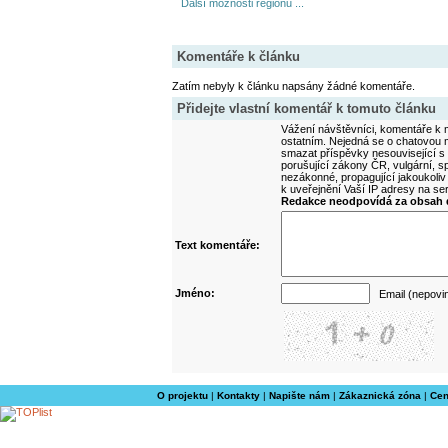
Další možnosti regionu ...
Komentáře k článku
Zatím nebyly k článku napsány žádné komentáře.
Přidejte vlastní komentář k tomuto článku
Vážení návštěvníci, komentáře k m
ostatním. Nejedná se o chatovou m
smazat příspěvky nesouvisející s
porušující zákony ČR, vulgární, sp
nezákonné, propagující jakoukoliv
k uveřejnění Vaší IP adresy na s
Redakce neodpovídá za obsah d
Text komentáře:
Jméno:
Email (nepovi
O projektu
|
Kontakty
|
Napište nám
|
Zákaznická zóna
|
Cen