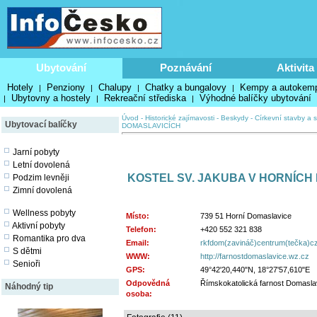
Ubytování
Poznávání
Aktivita
Hotely
Penziony
Chalupy
Chatky a bungalovy
Kempy a autokem
|
|
|
|
Ubytovny a hostely
Rekreační střediska
Výhodné balíčky ubytování
|
|
|
Úvod
-
Historické zajímavosti
-
Beskydy
-
Církevní stavby a s
Ubytovací balíčky
DOMASLAVICÍCH
Jarní pobyty
Letní dovolená
KOSTEL SV. JAKUBA V HORNÍCH
Podzim levněji
Zimní dovolená
Wellness pobyty
Místo:
739 51 Horní Domaslavice
Aktivní pobyty
Telefon:
+420 552 321 838
Romantika pro dva
Email:
rkfdom(zavináč)centrum(tečka)c
S dětmi
WWW:
http://farnostdomaslavice.wz.cz
Senioři
GPS:
49°42'20,440"N, 18°27'57,610"E
Odpovědná
Římskokatolická farnost Domasla
Náhodný tip
osoba: