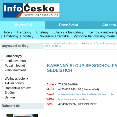
Ubytování
Poznávání
Aktivita
Hotely
Penziony
Chalupy
Chatky a bungalovy
Kempy a autokem
|
|
|
|
Ubytovny a hostely
Rekreační střediska
Výhodné balíčky ubytování
|
|
|
Úvod
-
Historické zajímavosti
-
Beskydy
-
Církevní stavby a s
Ubytovací balíčky
SEDLIŠTÍCH
Jarní pobyty
Letní dovolená
KAMENNÝ SLOUP SE SOCHOU PA
Podzim levněji
SEDLIŠTÍCH
Zimní dovolená
Wellness pobyty
Aktivní pobyty
Adresa:
739 36 Sedliště
Romantika pro dva
Mobil:
+420 602 168 120 (obecní úřad)
S dětmi
Email:
starosta(zavináč)obecsedliste(tečka)cz;obe...
Senioři
WWW:
http://www.obecsedliste.cz
GPS:
49°43'6,330"N, 18°22'13,930"E
Náhodný tip