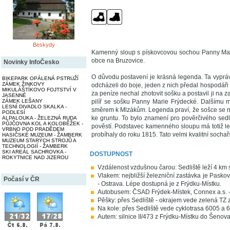
Beskydy
Kamenný sloup s pískovcovou sochou Panny Marie
obce na Bruzovice.
Novinky InfoČesko
O důvodu postavení je krásná legenda. Ta vypráví
BIKEPARK OPÁLENÁ PSTRUŽÍ
ZÁMEK ŽINKOVY
odcházeli do boje, jeden z nich předal hospodář
MIKULÁŠTÍKOVO FOJTSTVÍ V
za peníze nechal zhotovit sošku a postavil ji na 
JASENNÉ
pilíř se sošku Panny Marie Frýdecké. Dalšímu maj
ZÁMEK LEŠANY
LESNÍ DIVADLO SKALKA -
směrem k Mlzákům. Legenda praví, že sošce se na
PODLESÍ
ke gruntu. To bylo znamení pro pověrčivého sedl
ALPALOUKA - ŽELEZNÁ RUDA
PŮJČOVNA KOL A KOLOBĚŽEK -
pověstí. Podstavec kamenného sloupu má totiž let
VRBNO POD PRADĚDEM
probíhaly do roku 1815. Tato velmi kvalitní socha
HASIČSKÉ MUZEUM - ŽAMBERK
MUZEUM STARÝCH STROJŮ A
TECHNOLOGIÍ - ŽAMBERK
SKI AREÁL SACHROVKA -
DOSTUPNOST
ROKYTNICE NAD JIZEROU
Vzdálenost vzdušnou čarou: Sedliště leží 4 km
Vlakem: nejbližší železniční zastávka je Paskov
Počasí v ČR
- Ostrava. Lépe dostupná je z Frýdku-Místku.
Autobusem: ČSAD Frýdek-Místek, Connex a.s. -
Pěšky: přes Sedliště - okrajem vede zelená TZ 
Na kole: přes Sedliště vede cyklotrasa 6005 a 
Autem: silnice II/473 z Frýdku-Místku do Šenova 