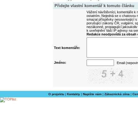
Přidejte vlastní komentář k tomuto článku
Vážení návštěvníci, komentáře k m
ostatním. Nejedná se o chatovou m
smazat příspěvky nesouvisející s
porušující zákony ČR, vulgární, sp
nezákonné, propagující jakoukoliv
k uveřejnění Vaší IP adresy na s
Redakce neodpovídá za obsah d
Text komentáře:
Jméno:
Email (nepovi
O projektu
|
Kontakty
|
Napište nám
|
Zákaznická zóna
|
Cen