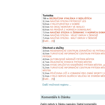
Turistika
799 m
BEZRUČOVA VYHLÍDKA V SEDLIŠTÍCH
3,1 km
NAUČNÁ STEZKA FRÝDECKÝ LES
5,8 km
CYKLOTURISTIKA V DOBRÉ
6,5 km
NS OKOLÍ MORÁVKY VE SKALICI
6,8 km
NS PRAŠIVÁ Z HORNÍCH DOMASLAVIC
7,0 km
NAUČNÁ STEZKA U ŽERMANIC V HORNÍCH DOMA
7,4 km
NAUČNÁ STEZKA - VELKÝ OKRUH V ŠENOVĚ
7,4 km
NAUČNÁ STEZKA - MALÝ OKRUH V ŠENOVĚ
[
]
Další... (3)
Obchod a služby
3,6 km
REGENERAČNÍ CENTRUM ZDRAVÍČKO VE FRÝDKU
4,0 km
TURISTICKÉ INFORMAČNÍ CENTRUM FRÝDEK-MÍS
FRÝDEK
4,6 km
AUTOBUSOVÉ NÁDRAŽÍ FRÝDEK-MÍSTEK
4,7 km
ŽELEZNIČNÍ STANICE FRÝDEK-MÍSTEK
5,2 km
HYGIE DRUŽSTVO KADEŘNÍKŮ FRÝDEK-MÍSTEK, pob
5,2 km
TURISTICKÉ INFORMAČNÍ CENTRUM FRÝDEK-MÍS
MÍSTEK
5,3 km
PŮJČOVNA LYŽÍ A VYBAVENÍ PRO ZIMNÍ SPORTY V
5,3 km
CYKLO SERVIS OLDŘICH VELIČKA VE STARÉM MĚ
[
]
Další... (5)
Další možnosti regionu ...
Komentáře k článku
Zatím nebyly k článku napsány žádné komentáře.