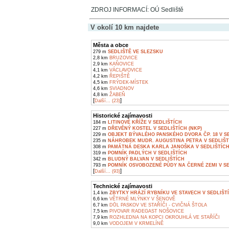
ZDROJ INFORMACÍ: OÚ Sedliště
V okolí 10 km najdete
Města a obce
279 m
SEDLIŠTĚ VE SLEZSKU
2,8 km
BRUZOVICE
2,9 km
KAŇOVICE
4,1 km
VÁCLAVOVICE
4,2 km
ŘEPIŠTĚ
4,5 km
FRÝDEK-MÍSTEK
4,6 km
SVIADNOV
4,8 km
ŽABEŇ
[
]
Další... (23)
Historické zajímavosti
184 m
LITINOVÉ KŘÍŽE V SEDLIŠTÍCH
227 m
DŘEVĚNÝ KOSTEL V SEDLIŠTÍCH (NKP)
229 m
OBJEKT BÝVALÉHO PANSKÉHO DVORA ČP. 18 V S
235 m
NÁHROBEK MUDR. AUGUSTINA PETRA V SEDLIŠT
308 m
PAMÁTNÁ DESKA KARLA JANOŠKA V SEDLIŠTÍC
319 m
POMNÍK PADLÝCH V SEDLIŠTÍCH
342 m
BLUDNÝ BALVAN V SEDLIŠTÍCH
793 m
POMNÍK OSVOBOZENÉ PŮDY NA ČERNÉ ZEMI V SE
[
]
Další... (93)
Technické zajímavosti
1,4 km
ZBYTKY HRÁZÍ RYBNÍKU VE STAVECH V SEDLIŠT
6,6 km
VĚTRNÉ MLÝNKY V ŠENOVĚ
6,7 km
DŮL PASKOV VE STAŘÍČI - CVIČNÁ ŠTOLA
7,5 km
PIVOVAR RADEGAST NOŠOVICE
7,9 km
ROZHLEDNA NA KOPCI OKROUHLÁ VE STAŘÍČI
9,0 km
VODOJEM V KRMELÍNĚ