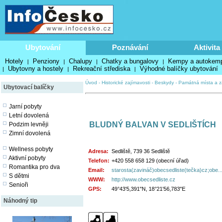
Ubytování
Poznávání
Aktivita
Hotely
Penziony
Chalupy
Chatky a bungalovy
Kempy a autokem
|
|
|
|
Ubytovny a hostely
Rekreační střediska
Výhodné balíčky ubytování
|
|
|
Úvod
-
Historické zajímavosti
-
Beskydy
-
Památná místa a z
Ubytovací balíčky
Jarní pobyty
Letní dovolená
BLUDNÝ BALVAN V SEDLIŠTÍCH
Podzim levněji
Zimní dovolená
Wellness pobyty
Adresa:
Sedliště, 739 36 Sedliště
Aktivní pobyty
Telefon:
+420 558 658 129 (obecní úřad)
Romantika pro dva
Email:
starosta(zavináč)obecsedliste(tečka)cz;obe..
S dětmi
WWW:
http://www.obecsedliste.cz
Senioři
GPS:
49°43'5,391"N, 18°21'56,783"E
Náhodný tip