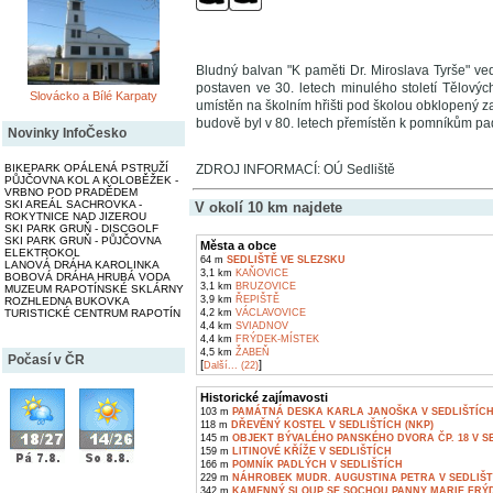
Bludný balvan "K paměti Dr. Miroslava Tyrše" ve
postaven ve 30. letech minulého století Tělovýc
Slovácko a Bílé Karpaty
umístěn na školním hřišti pod školou obklopený za
budově byl v 80. letech přemístěn k pomníkům pa
Novinky InfoČesko
ZDROJ INFORMACÍ: OÚ Sedliště
BIKEPARK OPÁLENÁ PSTRUŽÍ
PŮJČOVNA KOL A KOLOBĚŽEK -
VRBNO POD PRADĚDEM
SKI AREÁL SACHROVKA -
V okolí 10 km najdete
ROKYTNICE NAD JIZEROU
SKI PARK GRUŇ - DISCGOLF
SKI PARK GRUŇ - PŮJČOVNA
Města a obce
ELEKTROKOL
64 m
SEDLIŠTĚ VE SLEZSKU
LANOVÁ DRÁHA KAROLINKA
3,1 km
KAŇOVICE
BOBOVÁ DRÁHA HRUBÁ VODA
3,1 km
BRUZOVICE
MUZEUM RAPOTÍNSKÉ SKLÁRNY
3,9 km
ŘEPIŠTĚ
ROZHLEDNA BUKOVKA
4,2 km
VÁCLAVOVICE
TURISTICKÉ CENTRUM RAPOTÍN
4,4 km
SVIADNOV
4,4 km
FRÝDEK-MÍSTEK
4,5 km
ŽABEŇ
Počasí v ČR
[
]
Další... (22)
Historické zajímavosti
103 m
PAMÁTNÁ DESKA KARLA JANOŠKA V SEDLIŠTÍC
118 m
DŘEVĚNÝ KOSTEL V SEDLIŠTÍCH (NKP)
145 m
OBJEKT BÝVALÉHO PANSKÉHO DVORA ČP. 18 V S
159 m
LITINOVÉ KŘÍŽE V SEDLIŠTÍCH
166 m
POMNÍK PADLÝCH V SEDLIŠTÍCH
229 m
NÁHROBEK MUDR. AUGUSTINA PETRA V SEDLIŠT
342 m
KAMENNÝ SLOUP SE SOCHOU PANNY MARIE FRÝD