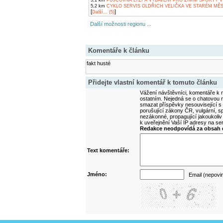
5,1 km
PŮJČOVNA LYŽÍ A VYBAVENÍ PRO ZIMNÍ SPORTY V
5,2 km
CYKLO SERVIS OLDŘICH VELIČKA VE STARÉM MĚ
[
]
Další... (5)
Další možnosti regionu ...
Komentáře k článku
fakt husté
Přidejte vlastní komentář k tomuto článku
Vážení návštěvníci, komentáře k m
ostatním. Nejedná se o chatovou m
smazat příspěvky nesouvisející s
porušující zákony ČR, vulgární, sp
nezákonné, propagující jakoukoliv
k uveřejnění Vaší IP adresy na s
Redakce neodpovídá za obsah d
Text komentáře:
Jméno:
Email (nepovi