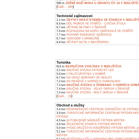
509 m
ZDĚNÉ BOŽÍ MUKA U GRUNTU ČP. 24 V SEDLIŠTÍ
[
]
Další... (90)
Technické zajímavosti
1,1 km
ZBYTKY HRÁZÍ RYBNÍKU VE STAVECH V SEDLIŠT
6,4 km
DŮL PASKOV VE STAŘÍČI - CVIČNÁ ŠTOLA
6,7 km
VĚTRNÉ MLÝNKY V ŠENOVĚ
7,6 km
ROZHLEDNA NA KOPCI OKROUHLÁ VE STAŘÍČI
7,7 km
PIVOVAR RADEGAST NOŠOVICE
8,7 km
VODOJEM V KRMELÍNĚ
9,9 km
VĚTRNÝ MLÝN V BRUŠPERKU
Turistika
613 m
BEZRUČOVA VYHLÍDKA V SEDLIŠTÍCH
3,1 km
NAUČNÁ STEZKA FRÝDECKÝ LES
5,9 km
CYKLOTURISTIKA V DOBRÉ
6,7 km
NS OKOLÍ MORÁVKY VE SKALICI
7,2 km
NS PRAŠIVÁ Z HORNÍCH DOMASLAVIC
7,3 km
NAUČNÁ STEZKA U ŽERMANIC V HORNÍCH DOMA
7,4 km
NAUČNÁ STEZKA - VELKÝ OKRUH V ŠENOVĚ
7,4 km
NAUČNÁ STEZKA - MALÝ OKRUH V ŠENOVĚ
[
]
Další... (3)
Obchod a služby
3,4 km
REGENERAČNÍ CENTRUM ZDRAVÍČKO VE FRÝDKU
3,9 km
TURISTICKÉ INFORMAČNÍ CENTRUM FRÝDEK-MÍS
FRÝDEK
4,5 km
AUTOBUSOVÉ NÁDRAŽÍ FRÝDEK-MÍSTEK
4,6 km
ŽELEZNIČNÍ STANICE FRÝDEK-MÍSTEK
5,0 km
HYGIE DRUŽSTVO KADEŘNÍKŮ FRÝDEK-MÍSTEK, pob
5,1 km
TURISTICKÉ INFORMAČNÍ CENTRUM FRÝDEK-MÍS
MÍSTEK