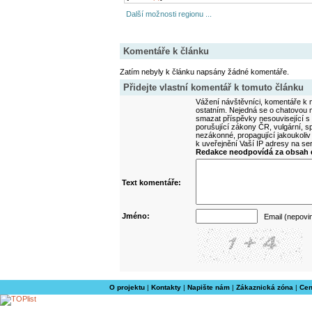
Další možnosti regionu ...
Komentáře k článku
Zatím nebyly k článku napsány žádné komentáře.
Přidejte vlastní komentář k tomuto článku
Vážení návštěvníci, komentáře k m
ostatním. Nejedná se o chatovou m
smazat příspěvky nesouvisející s
porušující zákony ČR, vulgární, sp
nezákonné, propagující jakoukoliv
k uveřejnění Vaší IP adresy na s
Redakce neodpovídá za obsah d
Text komentáře:
Jméno:
Email (nepovi
O projektu
|
Kontakty
|
Napište nám
|
Zákaznická zóna
|
Cen