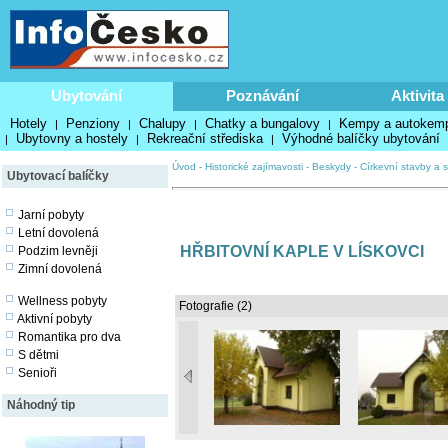
Ubytování
Poznávání
Aktivita
Hotely
Penziony
Chalupy
Chatky a bungalovy
Kempy a autokem
|
|
|
|
Ubytovny a hostely
Rekreační střediska
Výhodné balíčky ubytování
|
|
|
Úvod
-
Historické zajímavosti
-
Beskydy
-
Církevní stavby a s
Ubytovací balíčky
Jarní pobyty
Letní dovolená
HŘBITOVNÍ KAPLE V LÍSKOVCI
Podzim levněji
Zimní dovolená
Wellness pobyty
Fotografie (2)
Aktivní pobyty
Romantika pro dva
S dětmi
Senioři
Náhodný tip