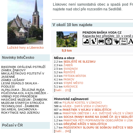
Lískovec není samostatná obec a spadá pod Frýd
najdete nad obcí pře rozcestím na Sedliště.
V okolí 10 km najdete
PENZION BAŠKA VODA CZ
Kapacita bez přistýlek: 10, v ceně
Lužické hory a Liberecko
9,9 km
Novinky InfoČesko
Města a obce
2,2 km
SEDLIŠTĚ VE SLEZSKU
2,3 km
ŽABEŇ
BIKEPARK OPÁLENÁ PSTRUŽÍ
2,5 km
SVIADNOV
ZÁMEK ŽINKOVY
3,2 km
ŘEPIŠTĚ
MIKULÁŠTÍKOVO FOJTSTVÍ V
3,3 km
FRÝDEK-MÍSTEK
JASENNÉ
4,1 km
PASKOV
ZÁMEK LEŠANY
4,9 km
STARÉ MĚSTO
LESNÍ DIVADLO SKALKA -
PODLESÍ
5,1 km
KAŇOVICE
[
]
ALPALOUKA - ŽELEZNÁ RUDA
Další... (21)
PŮJČOVNA KOL A KOLOBĚŽEK -
VRBNO POD PRADĚDEM
Historické zajímavosti
HASIČSKÉ MUZEUM - ŽAMBERK
480 m
FILIÁLNÍ KOSTEL V LÍSKOVCI
MUZEUM STARÝCH STROJŮ A
TECHNOLOGIÍ - ŽAMBERK
588 m
HÁJEK - SVATÁ VODA V LÍSKOVCI
SKI AREÁL SACHROVKA -
607 m
PAMÁTNÍK V HÁJKU V SEDLIŠTÍCH
ROKYTNICE NAD JIZEROU
688 m
PAMÁTNÍK OBĚTEM I. A II. SVĚTOVÉ VÁLCE V LÍSK
1,1 km
SOCHA PANNY MARIE NA DOMĚ ČP. 33 V SEDLIŠ
1,2 km
PAMÁTNÍK PĚTI POPRAVENÝM ODBOJÁŘŮM V LÍSK
1,5 km
DŘEVĚNÉ KŘÍŽE V SEDLIŠTÍCH
Počasí v ČR
1,7 km
POZŮSTATKY SLOUPU SE SOŠKOU SVĚTCE V SED
[
]
Další... (94)