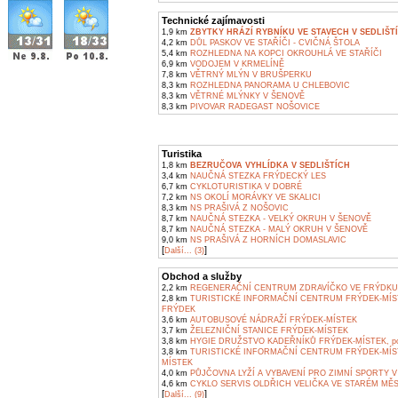
Technické zajímavosti
1,9 km
ZBYTKY HRÁZÍ RYBNÍKU VE STAVECH V SEDLIŠT
4,2 km
DŮL PASKOV VE STAŘÍČI - CVIČNÁ ŠTOLA
5,4 km
ROZHLEDNA NA KOPCI OKROUHLÁ VE STAŘÍČI
6,9 km
VODOJEM V KRMELÍNĚ
7,8 km
VĚTRNÝ MLÝN V BRUŠPERKU
8,3 km
ROZHLEDNA PANORAMA U CHLEBOVIC
8,3 km
VĚTRNÉ MLÝNKY V ŠENOVĚ
8,3 km
PIVOVAR RADEGAST NOŠOVICE
Turistika
1,8 km
BEZRUČOVA VYHLÍDKA V SEDLIŠTÍCH
3,4 km
NAUČNÁ STEZKA FRÝDECKÝ LES
6,7 km
CYKLOTURISTIKA V DOBRÉ
7,2 km
NS OKOLÍ MORÁVKY VE SKALICI
8,3 km
NS PRAŠIVÁ Z NOŠOVIC
8,7 km
NAUČNÁ STEZKA - VELKÝ OKRUH V ŠENOVĚ
8,7 km
NAUČNÁ STEZKA - MALÝ OKRUH V ŠENOVĚ
9,0 km
NS PRAŠIVÁ Z HORNÍCH DOMASLAVIC
[
]
Další... (3)
Obchod a služby
2,2 km
REGENERAČNÍ CENTRUM ZDRAVÍČKO VE FRÝDKU
2,8 km
TURISTICKÉ INFORMAČNÍ CENTRUM FRÝDEK-MÍS
FRÝDEK
3,6 km
AUTOBUSOVÉ NÁDRAŽÍ FRÝDEK-MÍSTEK
3,7 km
ŽELEZNIČNÍ STANICE FRÝDEK-MÍSTEK
3,8 km
HYGIE DRUŽSTVO KADEŘNÍKŮ FRÝDEK-MÍSTEK, pob
3,8 km
TURISTICKÉ INFORMAČNÍ CENTRUM FRÝDEK-MÍS
MÍSTEK
4,0 km
PŮJČOVNA LYŽÍ A VYBAVENÍ PRO ZIMNÍ SPORTY V
4,6 km
CYKLO SERVIS OLDŘICH VELIČKA VE STARÉM MĚ
[
]
Další... (9)