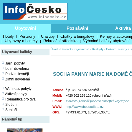
Ubytování
Poznávání
Aktivita
Hotely
Penziony
Chalupy
Chatky a bungalovy
Kempy a autokem
|
|
|
|
Ubytovny a hostely
Rekreační střediska
Výhodné balíčky ubytování
|
|
|
Úvod
-
Historické zajímavosti
-
Beskydy
-
Církevní stavby a s
Ubytovací balíčky
Jarní pobyty
Letní dovolená
SOCHA PANNY MARIE NA DOMĚ ČP
Podzim levněji
Zimní dovolená
Wellness pobyty
Adresa:
č.p. 33, 739 36 Sedliště
Aktivní pobyty
Mobil:
+420 602 168 120 (obecní úřad)
Romantika pro dva
Email:
starosta(zavináč)obecsedliste(tečka)cz;obe...
S dětmi
WWW:
http://www.obecsedliste.cz
Senioři
GPS:
49°43'1,610"N, 18°20'56,300"E
Náhodný tip