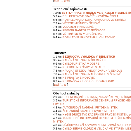
[
]
Další... (94)
Technické zajímavosti
799 m
ZBYTKY HRÁZÍ RYBNÍKU VE STAVECH V SEDLIŠTÍ
5,2 km
DŮL PASKOV VE STAŘÍČI - CVIČNÁ ŠTOLA
6,5 km
ROZHLEDNA NA KOPCI OKROUHLÁ VE STAŘÍČI
7,2 km
VĚTRNÉ MLÝNKY V ŠENOVĚ
7,5 km
VODOJEM V KRMELÍNĚ
8,4 km
PIVOVAR RADEGAST NOŠOVICE
8,7 km
VĚTRNÝ MLÝN V BRUŠPERKU
9,4 km
ROZHLEDNA PANORAMA U CHLEBOVIC
Turistika
1,1 km
BEZRUČOVA VYHLÍDKA V SEDLIŠTÍCH
3,5 km
NAUČNÁ STEZKA FRÝDECKÝ LES
6,6 km
CYKLOTURISTIKA V DOBRÉ
7,3 km
NS OKOLÍ MORÁVKY VE SKALICI
7,8 km
NAUČNÁ STEZKA - VELKÝ OKRUH V ŠENOVĚ
7,8 km
NAUČNÁ STEZKA - MALÝ OKRUH V ŠENOVĚ
8,3 km
NS PRAŠIVÁ Z NOŠOVIC
8,3 km
NS PRAŠIVÁ Z HORNÍCH DOMASLAVIC
[
]
Další... (3)
Obchod a služby
2,9 km
REGENERAČNÍ CENTRUM ZDRAVÍČKO VE FRÝDKU
3,5 km
TURISTICKÉ INFORMAČNÍ CENTRUM FRÝDEK-MÍS
FRÝDEK
4,3 km
AUTOBUSOVÉ NÁDRAŽÍ FRÝDEK-MÍSTEK
4,4 km
ŽELEZNIČNÍ STANICE FRÝDEK-MÍSTEK
4,7 km
HYGIE DRUŽSTVO KADEŘNÍKŮ FRÝDEK-MÍSTEK, pob
4,7 km
TURISTICKÉ INFORMAČNÍ CENTRUM FRÝDEK-MÍS
MÍSTEK
4,8 km
PŮJČOVNA LYŽÍ A VYBAVENÍ PRO ZIMNÍ SPORTY V
5,2 km
CYKLO SERVIS OLDŘICH VELIČKA VE STARÉM MĚ