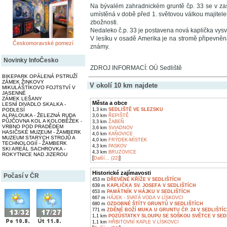
Na bývalém zahradnickém gruntě čp. 33 se v za
umístěná v době před 1. světovou válkou majite
zbožnosti.
Nedaleko č.p. 33 je postavena nová kaplička vys
V lesíku v osadě Amerika je na stromě připevně
Českomoravské pomezí
známy.
Novinky InfoČesko
ZDROJ INFORMACÍ: OÚ Sedliště
BIKEPARK OPÁLENÁ PSTRUŽÍ
ZÁMEK ŽINKOVY
V okolí 10 km najdete
MIKULÁŠTÍKOVO FOJTSTVÍ V
JASENNÉ
ZÁMEK LEŠANY
Města a obce
LESNÍ DIVADLO SKALKA -
1,3 km
SEDLIŠTĚ VE SLEZSKU
PODLESÍ
ALPALOUKA - ŽELEZNÁ RUDA
3,0 km
ŘEPIŠTĚ
PŮJČOVNA KOL A KOLOBĚŽEK -
3,3 km
ŽABEŇ
VRBNO POD PRADĚDEM
3,6 km
SVIADNOV
HASIČSKÉ MUZEUM - ŽAMBERK
4,0 km
KAŇOVICE
MUZEUM STARÝCH STROJŮ A
4,0 km
FRÝDEK-MÍSTEK
TECHNOLOGIÍ - ŽAMBERK
4,3 km
PASKOV
SKI AREÁL SACHROVKA -
4,3 km
BRUZOVICE
ROKYTNICE NAD JIZEROU
[
]
Další... (22)
Historické zajímavosti
Počasí v ČR
453 m
DŘEVĚNÉ KŘÍŽE V SEDLIŠTÍCH
639 m
KAPLIČKA SV. JOSEFA V SEDLIŠTÍCH
653 m
PAMÁTNÍK V HÁJKU V SEDLIŠTÍCH
667 m
HÁJEK - SVATÁ VODA V LÍSKOVCI
680 m
OZDOBNÉ ŠTÍTY GRUNTŮ V SEDLIŠTÍCH
771 m
ZDĚNÉ BOŽÍ MUKA U GRUNTU ČP. 24 V SEDLIŠTÍ
1,1 km
POZŮSTATKY SLOUPU SE SOŠKOU SVĚTCE V SED
1,1 km
HŘBITOVNÍ KAPLE V LÍSKOVCI