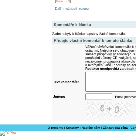
[
]
Další... (7)
Další možnosti regionu ...
Komentáře k článku
Zatím nebyly k článku napsány žádné komentáře.
Přidejte vlastní komentář k tomuto článku
Vážení návštěvníci, komentáře k m
ostatním. Nejedná se o chatovou m
smazat příspěvky nesouvisející s
porušující zákony ČR, vulgární, sp
nezákonné, propagující jakoukoliv
k uveřejnění Vaší IP adresy na s
Redakce neodpovídá za obsah d
Text komentáře:
Jméno:
Email (nepovi
O projektu
|
Kontakty
|
Napište nám
|
Zákaznická zóna
|
Cen