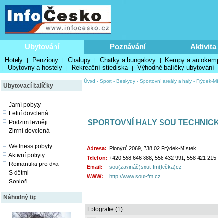
Ubytování
Poznávání
Aktivita
Hotely
Penziony
Chalupy
Chatky a bungalovy
Kempy a autokem
|
|
|
|
Ubytovny a hostely
Rekreační střediska
Výhodné balíčky ubytování
|
|
|
Úvod
-
Sport
-
Beskydy
-
Sportovní areály a haly
-
Frýdek-Mí
Ubytovací balíčky
Jarní pobyty
Letní dovolená
SPORTOVNÍ HALY SOU TECHNIC
Podzim levněji
Zimní dovolená
Wellness pobyty
Adresa:
Pionýrů 2069, 738 02 Frýdek-Místek
Aktivní pobyty
Telefon:
+420 558 646 888, 558 432 991, 558 421 215
Romantika pro dva
Email:
sou(zavináč)sout-fm(tečka)cz
S dětmi
WWW:
http://www.sout-fm.cz
Senioři
Náhodný tip
Fotografie (1)