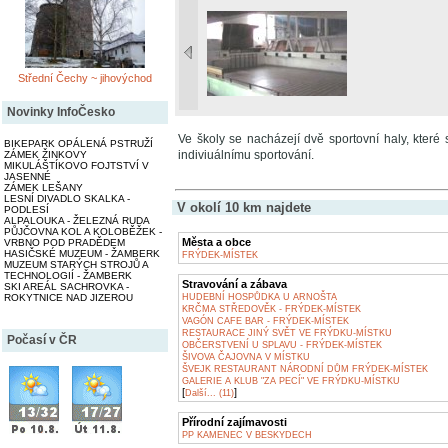
Střední Čechy ~ jihovýchod
Novinky InfoČesko
Ve školy se nacházejí dvě sportovní haly, které s
BIKEPARK OPÁLENÁ PSTRUŽÍ
indiviuálnímu sportování.
ZÁMEK ŽINKOVY
MIKULÁŠTÍKOVO FOJTSTVÍ V
JASENNÉ
ZÁMEK LEŠANY
LESNÍ DIVADLO SKALKA -
V okolí 10 km najdete
PODLESÍ
ALPALOUKA - ŽELEZNÁ RUDA
PŮJČOVNA KOL A KOLOBĚŽEK -
Města a obce
VRBNO POD PRADĚDEM
HASIČSKÉ MUZEUM - ŽAMBERK
FRÝDEK-MÍSTEK
MUZEUM STARÝCH STROJŮ A
TECHNOLOGIÍ - ŽAMBERK
Stravování a zábava
SKI AREÁL SACHROVKA -
ROKYTNICE NAD JIZEROU
HUDEBNÍ HOSPŮDKA U ARNOŠTA
KRČMA STŘEDOVĚK - FRÝDEK-MÍSTEK
VAGÓN CAFE BAR - FRÝDEK-MÍSTEK
RESTAURACE JINÝ SVĚT VE FRÝDKU-MÍSTKU
Počasí v ČR
OBČERSTVENÍ U SPLAVU - FRÝDEK-MÍSTEK
ŠIVOVA ČAJOVNA V MÍSTKU
ŠVEJK RESTAURANT NÁRODNÍ DŮM FRÝDEK-MÍSTEK
GALERIE A KLUB "ZA PECÍ" VE FRÝDKU-MÍSTKU
[
]
Další... (11)
Přírodní zajímavosti
PP KAMENEC V BESKYDECH