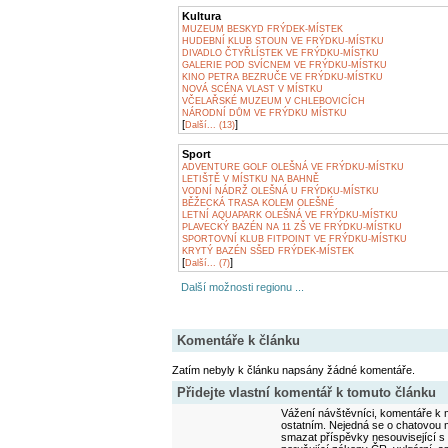
Kultura
MUZEUM BESKYD FRÝDEK-MÍSTEK
HUDEBNÍ KLUB STOUN VE FRÝDKU-MÍSTKU
DIVADLO ČTYŘLÍSTEK VE FRÝDKU-MÍSTKU
GALERIE POD SVÍCNEM VE FRÝDKU-MÍSTKU
KINO PETRA BEZRUČE VE FRÝDKU-MÍSTKU
NOVÁ SCÉNA VLAST V MÍSTKU
VČELAŘSKÉ MUZEUM V CHLEBOVICÍCH
NÁRODNÍ DŮM VE FRÝDKU MÍSTKU
[
]
Další... (13)
Sport
ADVENTURE GOLF OLEŠNÁ VE FRÝDKU-MÍSTKU
LETIŠTĚ V MÍSTKU NA BAHNĚ
VODNÍ NÁDRŽ OLEŠNÁ U FRÝDKU-MÍSTKU
BĚŽECKÁ TRASA KOLEM OLEŠNÉ
LETNÍ AQUAPARK OLEŠNÁ VE FRÝDKU-MÍSTKU
PLAVECKÝ BAZÉN NA 11 ZŠ VE FRÝDKU-MÍSTKU
SPORTOVNÍ KLUB FITPOINT VE FRÝDKU-MÍSTKU
KRYTÝ BAZÉN SŠED FRÝDEK-MÍSTEK
[
]
Další... (7)
Další možnosti regionu ...
Komentáře k článku
Zatím nebyly k článku napsány žádné komentáře.
Přidejte vlastní komentář k tomuto článku
Vážení návštěvníci, komentáře k m
ostatním. Nejedná se o chatovou m
smazat příspěvky nesouvisející s