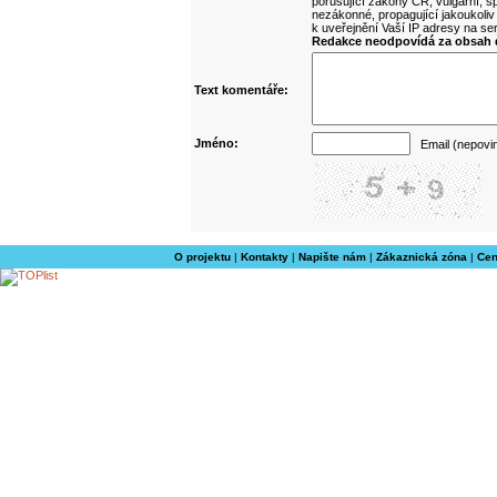
porušující zákony ČR, vulgární, sp
nezákonné, propagující jakoukoliv
k uveřejnění Vaší IP adresy na s
Redakce neodpovídá za obsah d
Text komentáře:
Jméno:
Email (nepovi
O projektu
|
Kontakty
|
Napište nám
|
Zákaznická zóna
|
Cen