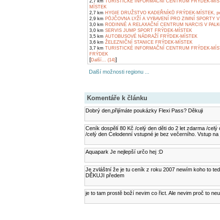
2,7 km
TURISTICKÉ INFORMAČNÍ CENTRUM FRÝDEK-MÍS
MÍSTEK
2,7 km
HYGIE DRUŽSTVO KADEŘNÍKŮ FRÝDEK-MÍSTEK, pob
2,9 km
PŮJČOVNA LYŽÍ A VYBAVENÍ PRO ZIMNÍ SPORTY V
3,0 km
RODINNÉ A RELAXAČNÍ CENTRUM NARCIS V PALK
3,0 km
SERVIS JUMP SPORT FRÝDEK-MÍSTEK
3,5 km
AUTOBUSOVÉ NÁDRAŽÍ FRÝDEK-MÍSTEK
3,6 km
ŽELEZNIČNÍ STANICE FRÝDEK-MÍSTEK
3,7 km
TURISTICKÉ INFORMAČNÍ CENTRUM FRÝDEK-MÍS
FRÝDEK
[
]
Další... (14)
Další možnosti regionu ...
Komentáře k článku
Dobrý den,přijímáte poukázky Flexi Pass? Děkuji
Ceník dospělí 80 Kč /celý den děti do 2 let zdarma /celý
/celý den Celodenní vstupné je bez večerního. Vstup na j
Aquapark Je nejlepší určo hej :D
Je zvláštní že je tu ceník z roku 2007 newím koho to t
DĚKUJI předem
je to tam prostě boží nevim co řict. Ale nevim proč to neud