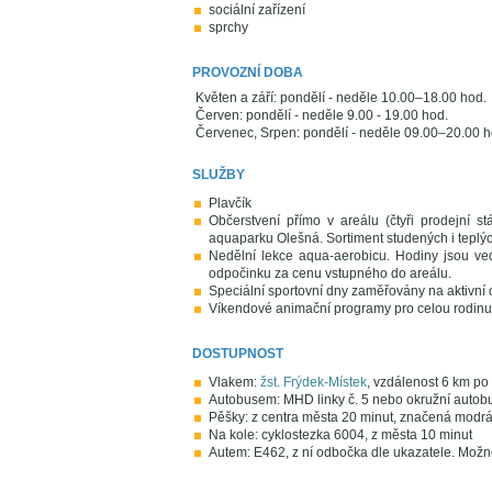
sociální zařízení
sprchy
PROVOZNÍ DOBA
Květen a září: pondělí - neděle 10.00–18.00 hod.
Červen: pondělí - neděle 9.00 - 19.00 hod.
Červenec, Srpen: pondělí - neděle 09.00–20.00 h
SLUŽBY
Plavčík
Občerstvení přímo v areálu (čtyři prodejní 
aquaparku Olešná. Sortiment studených i teplýc
Nedělní lekce aqua-aerobicu. Hodiny jsou ve
odpočinku za cenu vstupného do areálu.
Speciální sportovní dny zaměřovány na aktivní o
Víkendové animační programy pro celou rodinu
DOSTUPNOST
Vlakem:
žst. Frýdek-Místek
, vzdálenost 6 km p
Autobusem: MHD linky č. 5 nebo okružní autobus
Pěšky: z centra města 20 minut, značená modr
Na kole: cyklostezka 6004, z města 10 minut
Autem: E462, z ní odbočka dle ukazatele. Možno