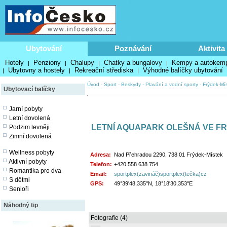
Ubytování
Poznávání
Aktivita
Hotely
Penziony
Chalupy
Chatky a bungalovy
Kempy a autokem
|
|
|
|
Ubytovny a hostely
Rekreační střediska
Výhodné balíčky ubytování
|
|
|
Úvod
-
Sport
-
Beskydy
-
Plavání a vodní sporty
-
Frýdek-Mí
Ubytovací balíčky
Jarní pobyty
Letní dovolená
LETNÍ AQUAPARK OLEŠNÁ VE F
Podzim levněji
Zimní dovolená
Wellness pobyty
Adresa:
Nad Přehradou 2290, 738 01 Frýdek-Místek
Aktivní pobyty
Telefon:
+420 558 638 754
Romantika pro dva
Email:
sportplex(zavináč)sportplex(tečka)cz
S dětmi
GPS:
49°39'48,335"N, 18°18'30,353"E
Senioři
Náhodný tip
Fotografie (4)