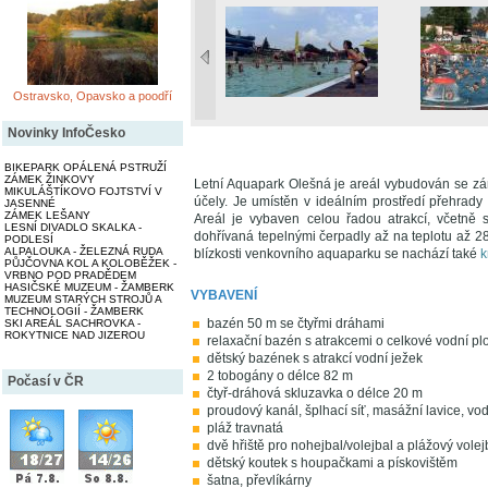
Ostravsko, Opavsko a poodří
Novinky InfoČesko
BIKEPARK OPÁLENÁ PSTRUŽÍ
ZÁMEK ŽINKOVY
Letní Aquapark Olešná je areál vybudován se zá
MIKULÁŠTÍKOVO FOJTSTVÍ V
účely. Je umístěn v ideálním prostředí přehra
JASENNÉ
ZÁMEK LEŠANY
Areál je vybaven celou řadou atrakcí, včetně
LESNÍ DIVADLO SKALKA -
dohřívaná tepelnými čerpadly až na teplotu až 28
PODLESÍ
ALPALOUKA - ŽELEZNÁ RUDA
blízkosti venkovního aquaparku se nachází také
k
PŮJČOVNA KOL A KOLOBĚŽEK -
VRBNO POD PRADĚDEM
HASIČSKÉ MUZEUM - ŽAMBERK
VYBAVENÍ
MUZEUM STARÝCH STROJŮ A
TECHNOLOGIÍ - ŽAMBERK
bazén 50 m se čtyřmi dráhami
SKI AREÁL SACHROVKA -
ROKYTNICE NAD JIZEROU
relaxační bazén s atrakcemi o celkové vodní p
dětský bazének s atrakcí vodní ježek
2 tobogány o délce 82 m
Počasí v ČR
čtyř-dráhová skluzavka o délce 20 m
proudový kanál, šplhací síť, masážní lavice, vod
pláž travnatá
dvě hřiště pro nohejbal/volejbal a plážový volej
dětský koutek s houpačkami a pískovištěm
šatna, převlíkárny