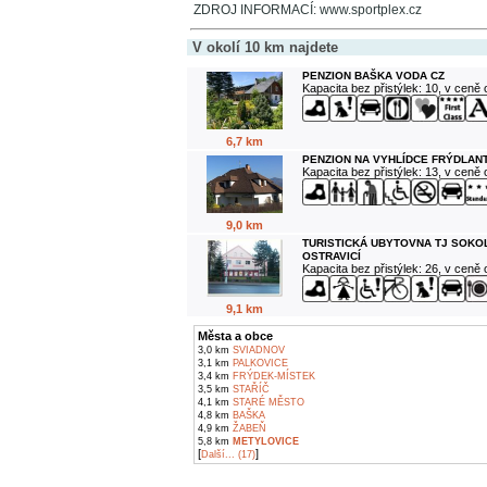
ZDROJ INFORMACÍ: www.sportplex.cz
V okolí 10 km najdete
PENZION BAŠKA VODA CZ
Kapacita bez přistýlek: 10, v ceně
6,7 km
PENZION NA VYHLÍDCE FRÝDLANT
Kapacita bez přistýlek: 13, v ceně
9,0 km
TURISTICKÁ UBYTOVNA TJ SOKO
OSTRAVICÍ
Kapacita bez přistýlek: 26, v ceně
9,1 km
Města a obce
3,0 km
SVIADNOV
3,1 km
PALKOVICE
3,4 km
FRÝDEK-MÍSTEK
3,5 km
STAŘÍČ
4,1 km
STARÉ MĚSTO
4,8 km
BAŠKA
4,9 km
ŽABEŇ
5,8 km
METYLOVICE
[
]
Další... (17)