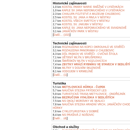
Historické zajímavosti
1,0 km
KOSTEL PANNY MARIE SNĚŽNÉ V LYSŮVKÁCH
1,0 km
KAPLE SV JANA NEPOMUCKÉHO V LYSŮVKÁCH
2,3 km
CHALUPA FOJTSTVÍ A MUZEUM CHLEBOVIC
2,5 km
KOSTEL SV. JANA A PAVLA V MÍSTKU
2,7 km
KOSTEL VŠECH SVATÝCH V MÍSTKU
2,7 km
KOSTEL SV. JAKUBA V MÍSTKU
3,0 km
KAPLE SV. JANA NEPOMUCKÉHO VE SVIADNOVĚ
3,1 km
JANÁČKŮV PARK V MÍSTKU
[
]
Další... (102)
Technické zajímavosti
2,9 km
ROZHLEDNA NA KOPCI OKROUHLÁ VE STAŘÍČI
3,1 km
ROZHLEDNA PANORAMA U CHLEBOVIC
4,3 km
DŮL PASKOV VE STAŘÍČI - CVIČNÁ ŠTOLA
7,1 km
VĚTRNÝ MLÝN V BRUŠPERKU
7,4 km
ŠMIŘÁKŮV MLÝN V KOZLOVICÍCH
7,4 km
ZBYTKY HRÁZÍ RYBNÍKU VE STAVECH V SEDLIŠT
7,8 km
MLÝNY V DOLNÍM SKLENOVĚ
8,1 km
VODOJEM V KRMELÍNĚ
[
]
Další... (1)
Turistika
5,5 km
METYLOVICKÁ HŮRKA - ČUPEK
5,7 km
NAUČNÁ STEZKA FRÝDECKÝ LES
5,9 km
TURISTICKÁ TRASA METYLOVICE - ONDŘEJNÍK
6,8 km
BEZRUČOVA VYHLÍDKA V SEDLIŠTÍCH
7,5 km
NS OKOLÍ MORÁVKY VE SKALICI
7,6 km
NAUČNÁ STEZKA HRADNÍ VRCH, JANÁČKŮV CHOD
HŮRKY
7,6 km
CYKLOTURISTIKA V DOBRÉ
8,4 km
NS PRAŠIVÁ Z NOŠOVIC
[
]
Další... (4)
Obchod a služby