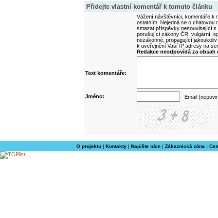
Přidejte vlastní komentář k tomuto článku
Vážení návštěvníci, komentáře k m
ostatním. Nejedná se o chatovou m
smazat příspěvky nesouvisející s
porušující zákony ČR, vulgární, sp
nezákonné, propagující jakoukoliv
k uveřejnění Vaší IP adresy na s
Redakce neodpovídá za obsah d
Text komentáře:
Jméno:
Email (nepovi
O projektu
|
Kontakty
|
Napište nám
|
Zákaznická zóna
|
Cen