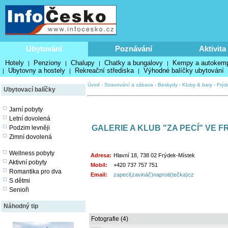
Ubytování
Poznávání
Aktivita
Hotely
Penziony
Chalupy
Chatky a bungalovy
Kempy a autokem
|
|
|
|
Ubytovny a hostely
Rekreační střediska
Výhodné balíčky ubytování
|
|
|
Úvod
-
Stravování a zábava
-
Beskydy
-
Kluby & bary
-
Frýd
Ubytovací balíčky
Jarní pobyty
Letní dovolená
GALERIE A KLUB "ZA PECÍ" VE 
Podzim levněji
Zimní dovolená
Wellness pobyty
Adresa:
Hlavní 18, 738 02 Frýdek-Místek
Aktivní pobyty
Mobil:
+420 737 757 751
Romantika pro dva
Email:
zapeci(zavináč)naproti(tečka)cz
S dětmi
Senioři
Náhodný tip
Fotografie (4)