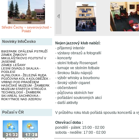
Střední Čechy ~ severovýchod ~
Polabí
Novinky InfoČesko
Nejen jazzový klub nabízí:
- příjemný interiér
BIKEPARK OPÁLENÁ PSTRUŽÍ
- výstavy obrazů a fotografií
ZÁMEK ŽINKOVY
- koncerty
MIKULÁŠTÍKOVO FOJTSTVÍ V
JASENNÉ
- stolní fotbaly Rosengart
ZÁMEK LEŠANY
- turnaje ve stolním fotbale
LESNÍ DIVADLO SKALKA -
PODLESÍ
- širokou škálu nápojů
ALPALOUKA - ŽELEZNÁ RUDA
- výběr whisky a bourbonu
PŮJČOVNA KOL A KOLOBĚŽEK -
VRBNO POD PRADĚDEM
- široký výběr cigaret
HASIČSKÉ MUZEUM - ŽAMBERK
- občerstvení
MUZEUM STARÝCH STROJŮ A
TECHNOLOGIÍ - ŽAMBERK
- půjčovna stolních her
SKI AREÁL SACHROVKA -
- pořádání soukromých akcí
ROKYTNICE NAD JIZEROU
- další aktivity
Počasí v ČR
V průběhu roku klub pořádá spoustu koncertů a vý
Otevírací doba :
pondělí - pátek: 15:00 - 02:00
sobota - neděle: 17:00 - 02:00