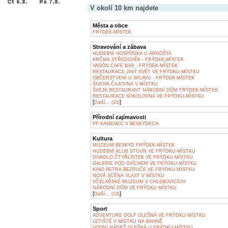
V okolí 10 km najdete
Města a obce
FRÝDEK-MÍSTEK
Stravování a zábava
HUDEBNÍ HOSPŮDKA U ARNOŠTA
KRČMA STŘEDOVĚK - FRÝDEK-MÍSTEK
VAGÓN CAFE BAR - FRÝDEK-MÍSTEK
RESTAURACE JINÝ SVĚT VE FRÝDKU-MÍSTKU
OBČERSTVENÍ U SPLAVU - FRÝDEK-MÍSTEK
ŠIVOVA ČAJOVNA V MÍSTKU
ŠVEJK RESTAURANT NÁRODNÍ DŮM FRÝDEK-MÍSTEK
RESTAURACE SOKOLOVNA VE FRÝDKU-MÍSTKU
[
]
Další... (10)
Přírodní zajímavosti
PP KAMENEC V BESKYDECH
Kultura
MUZEUM BESKYD FRÝDEK-MÍSTEK
HUDEBNÍ KLUB STOUN VE FRÝDKU-MÍSTKU
DIVADLO ČTYŘLÍSTEK VE FRÝDKU-MÍSTKU
GALERIE POD SVÍCNEM VE FRÝDKU-MÍSTKU
KINO PETRA BEZRUČE VE FRÝDKU-MÍSTKU
NOVÁ SCÉNA VLAST V MÍSTKU
VČELAŘSKÉ MUZEUM V CHLEBOVICÍCH
NÁRODNÍ DŮM VE FRÝDKU MÍSTKU
[
]
Další... (13)
Sport
ADVENTURE GOLF OLEŠNÁ VE FRÝDKU-MÍSTKU
LETIŠTĚ V MÍSTKU NA BAHNĚ
VODNÍ NÁDRŽ OLEŠNÁ U FRÝDKU-MÍSTKU