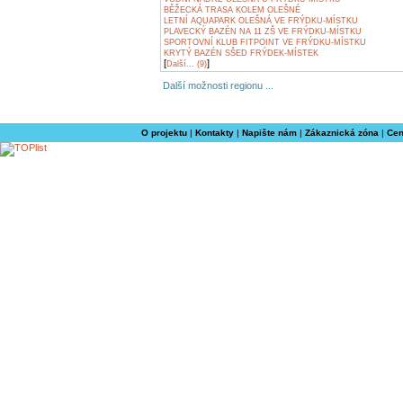
BĚŽECKÁ TRASA KOLEM OLEŠNÉ
LETNÍ AQUAPARK OLEŠNÁ VE FRÝDKU-MÍSTKU
PLAVECKÝ BAZÉN NA 11 ZŠ VE FRÝDKU-MÍSTKU
SPORTOVNÍ KLUB FITPOINT VE FRÝDKU-MÍSTKU
KRYTÝ BAZÉN SŠED FRÝDEK-MÍSTEK
[
]
Další... (9)
Další možnosti regionu ...
O projektu
|
Kontakty
|
Napište nám
|
Zákaznická zóna
|
Cen