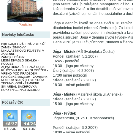
jeho Mistra Šrí Díp Nárájana Maháprabhudžího. Je
každodenním životě a tím dosáhli duševní rovno
dosažení fyzického, mentálního, sociálního a duc
Jóga v denním životě se dnes cvičí v 18 zemíc
Plzeňsko
dlouholetou tradici (více než čtvrtstoletí). Za tut
pravidelná cvičení pod vedením zkušených a kvali
Novinky InfoČesko
pořádá sdružení Jóga v denním životě Frýdek-Mís
Cena kurzů je 500 Kč (důchodci, studenti a členo
BIKEPARK OPÁLENÁ PSTRUŽÍ
ZÁMEK ŽINKOVY
MIKULÁŠTÍKOVO FOJTSTVÍ V
Jóga - Místek
(MŠ Svatopluka Čecha)
JASENNÉ
Pondělí (zahájení 5.2.2007)
ZÁMEK LEŠANY
LESNÍ DIVADLO SKALKA -
16:45 - pokročilí
PODLESÍ
18:30 – jóga pro všechny
ALPALOUKA - ŽELEZNÁ RUDA
PŮJČOVNA KOL A KOLOBĚŽEK -
Úterý (zahájení 6.2.2007)
VRBNO POD PRADĚDEM
17:00 mírně pokročilí
HASIČSKÉ MUZEUM - ŽAMBERK
Středa (zahájení 7.2.2007)
MUZEUM STARÝCH STROJŮ A
TECHNOLOGIÍ - ŽAMBERK
18:30 – mírně pokročilí
SKI AREÁL SACHROVKA -
ROKYTNICE NAD JIZEROU
Jóga - Místek
(Mateřská škola ul. Anenská)
Středa (zahájení 7.2.2007)
Počasí v ČR
15:00 – jóga pro všechny
Jóga - Frýdek
Jógacentrum, (9. ZŠ E. Krásnohorské)
Pondělí (zahájení 5.2.2007)
18:00 – mírně pokročilí