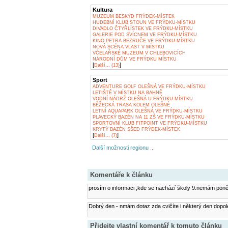
Kultura
MUZEUM BESKYD FRÝDEK-MÍSTEK
HUDEBNÍ KLUB STOUN VE FRÝDKU-MÍSTKU
DIVADLO ČTYŘLÍSTEK VE FRÝDKU-MÍSTKU
GALERIE POD SVÍCNEM VE FRÝDKU-MÍSTKU
KINO PETRA BEZRUČE VE FRÝDKU-MÍSTKU
NOVÁ SCÉNA VLAST V MÍSTKU
VČELAŘSKÉ MUZEUM V CHLEBOVICÍCH
NÁRODNÍ DŮM VE FRÝDKU MÍSTKU
[
]
Další... (13)
Sport
ADVENTURE GOLF OLEŠNÁ VE FRÝDKU-MÍSTKU
LETIŠTĚ V MÍSTKU NA BAHNĚ
VODNÍ NÁDRŽ OLEŠNÁ U FRÝDKU-MÍSTKU
BĚŽECKÁ TRASA KOLEM OLEŠNÉ
LETNÍ AQUAPARK OLEŠNÁ VE FRÝDKU-MÍSTKU
PLAVECKÝ BAZÉN NA 11 ZŠ VE FRÝDKU-MÍSTKU
SPORTOVNÍ KLUB FITPOINT VE FRÝDKU-MÍSTKU
KRYTÝ BAZÉN SŠED FRÝDEK-MÍSTEK
[
]
Další... (7)
Další možnosti regionu ...
Komentáře k článku
prosím o informaci ,kde se nachází školy 9.nemám ponět
Dobrý den - nmám dotaz zda cvičíte i některý den dopol
Přidejte vlastní komentář k tomuto článku