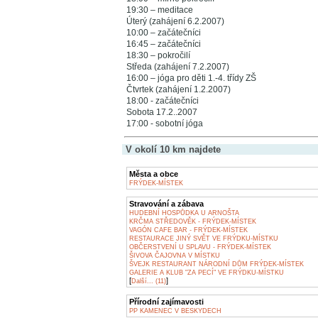
19:30 – meditace
Úterý (zahájení 6.2.2007)
10:00 – začátečníci
16:45 – začátečníci
18:30 – pokročilí
Středa (zahájení 7.2.2007)
16:00 – jóga pro děti 1.-4. třídy ZŠ
Čtvrtek (zahájení 1.2.2007)
18:00 - začátečníci
Sobota 17.2..2007
17:00 - sobotní jóga
V okolí 10 km najdete
Města a obce
FRÝDEK-MÍSTEK
Stravování a zábava
HUDEBNÍ HOSPŮDKA U ARNOŠTA
KRČMA STŘEDOVĚK - FRÝDEK-MÍSTEK
VAGÓN CAFE BAR - FRÝDEK-MÍSTEK
RESTAURACE JINÝ SVĚT VE FRÝDKU-MÍSTKU
OBČERSTVENÍ U SPLAVU - FRÝDEK-MÍSTEK
ŠIVOVA ČAJOVNA V MÍSTKU
ŠVEJK RESTAURANT NÁRODNÍ DŮM FRÝDEK-MÍSTEK
GALERIE A KLUB "ZA PECÍ" VE FRÝDKU-MÍSTKU
[
]
Další... (11)
Přírodní zajímavosti
PP KAMENEC V BESKYDECH