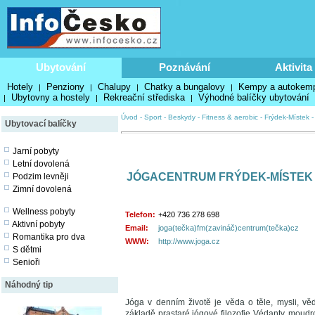
Ubytování
Poznávání
Aktivita
Hotely
Penziony
Chalupy
Chatky a bungalovy
Kempy a autokem
|
|
|
|
Ubytovny a hostely
Rekreační střediska
Výhodné balíčky ubytování
|
|
|
Úvod
-
Sport
-
Beskydy
-
Fitness & aerobic
-
Frýdek-Místek
Ubytovací balíčky
Jarní pobyty
Letní dovolená
JÓGACENTRUM FRÝDEK-MÍSTEK
Podzim levněji
Zimní dovolená
Wellness pobyty
Telefon:
+420 736 278 698
Aktivní pobyty
Email:
joga(tečka)fm(zavináč)centrum(tečka)cz
Romantika pro dva
WWW:
http://www.joga.cz
S dětmi
Senioři
Náhodný tip
Jóga v denním životě je věda o těle, mysli, v
základě prastaré jógové filozofie Védanty, mou