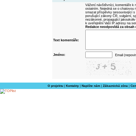
Vážení návštěvníci, komentáře k m
ostatním. Nejedná se o chatovou m
smazat příspěvky nesouvisející s
porušující zákony ČR, vulgární, sp
nezákonné, propagující jakoukoliv
k uveřejnění Vaší IP adresy na s
Redakce neodpovídá za obsah d
Text komentáře:
Jméno:
Email (nepovi
O projektu
|
Kontakty
|
Napište nám
|
Zákaznická zóna
|
Cen