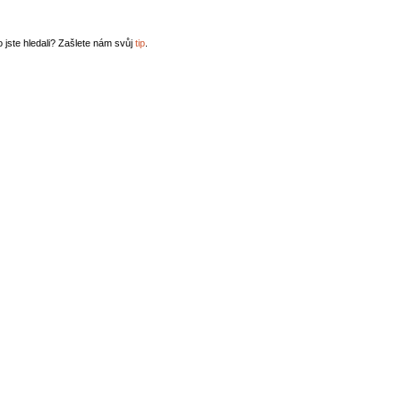
o jste hledali? Zašlete nám svůj
tip
.