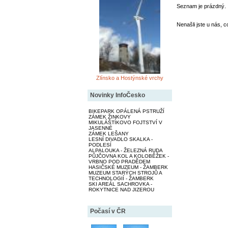
Seznam je prázdný.
Nenašli jste u nás, c
Zlínsko a Hostýnské vrchy
Novinky InfoČesko
BIKEPARK OPÁLENÁ PSTRUŽÍ
ZÁMEK ŽINKOVY
MIKULÁŠTÍKOVO FOJTSTVÍ V
JASENNÉ
ZÁMEK LEŠANY
LESNÍ DIVADLO SKALKA -
PODLESÍ
ALPALOUKA - ŽELEZNÁ RUDA
PŮJČOVNA KOL A KOLOBĚŽEK -
VRBNO POD PRADĚDEM
HASIČSKÉ MUZEUM - ŽAMBERK
MUZEUM STARÝCH STROJŮ A
TECHNOLOGIÍ - ŽAMBERK
SKI AREÁL SACHROVKA -
ROKYTNICE NAD JIZEROU
Počasí v ČR