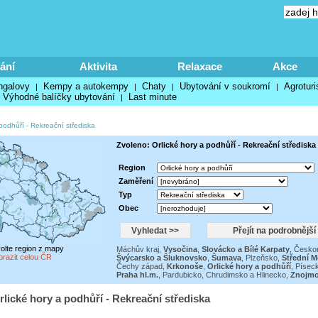
ání
Aktivita
Relaxace
Akce
ngalovy
Kempy a autokempy
Chaty
Ubytování v soukromí
Agroturi
|
|
|
|
Výhodné balíčky ubytování
Last minute
|
 podhůří
-
Rekreační střediska
Zvoleno: Orlické hory a podhůří - Rekreační střediska
Region
Zaměření
Typ
Obec
volte region z mapy
Máchův kraj
,
Vysočina
,
Slovácko a Bílé Karpaty
,
Česko
brazit celou ČR
Švýcarsko a Šluknovsko
,
Šumava
,
Plzeňsko
,
Střední 
Čechy západ
,
Krkonoše
,
Orlické hory a podhůří
,
Píseck
Praha hl.m.
,
Pardubicko, Chrudimsko a Hlinecko
,
Znojmo
rlické hory a podhůří - Rekreační střediska