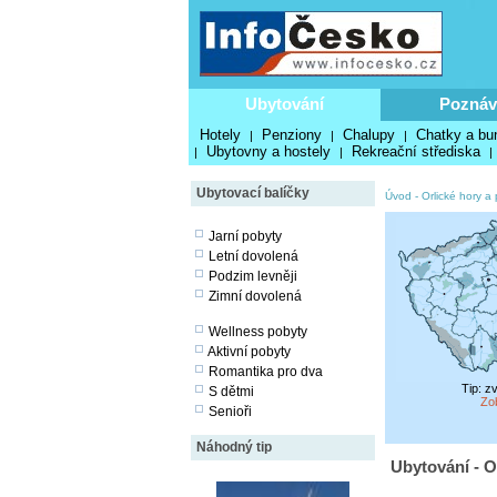
Ubytování
Poznáv
Hotely
Penziony
Chalupy
Chatky a bu
|
|
|
Ubytovny a hostely
Rekreační střediska
|
|
|
Ubytovací balíčky
Úvod
-
Orlické hory a
Jarní pobyty
Letní dovolená
Podzim levněji
Zimní dovolená
Wellness pobyty
Aktivní pobyty
Romantika pro dva
Tip: z
S dětmi
Zo
Senioři
Náhodný tip
Ubytování - O