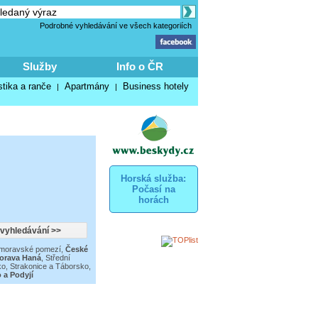
Podrobné vyhledávání ve všech kategoriích
Služby
Info o ČR
stika a ranče
Apartmány
Business hotely
|
|
Horská služba:
Počasí na
horách
moravské pomezí
,
České
Morava Haná
,
Střední
o, Strakonice a Táborsko
,
 a Podyjí