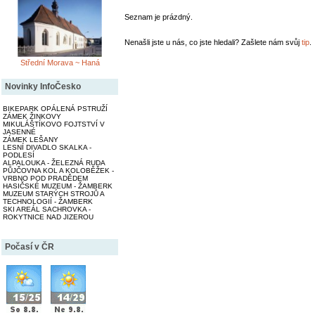
Seznam je prázdný.
Nenašli jste u nás, co jste hledali? Zašlete nám svůj
tip
.
Střední Morava ~ Haná
Novinky InfoČesko
BIKEPARK OPÁLENÁ PSTRUŽÍ
ZÁMEK ŽINKOVY
MIKULÁŠTÍKOVO FOJTSTVÍ V
JASENNÉ
ZÁMEK LEŠANY
LESNÍ DIVADLO SKALKA -
PODLESÍ
ALPALOUKA - ŽELEZNÁ RUDA
PŮJČOVNA KOL A KOLOBĚŽEK -
VRBNO POD PRADĚDEM
HASIČSKÉ MUZEUM - ŽAMBERK
MUZEUM STARÝCH STROJŮ A
TECHNOLOGIÍ - ŽAMBERK
SKI AREÁL SACHROVKA -
ROKYTNICE NAD JIZEROU
Počasí v ČR