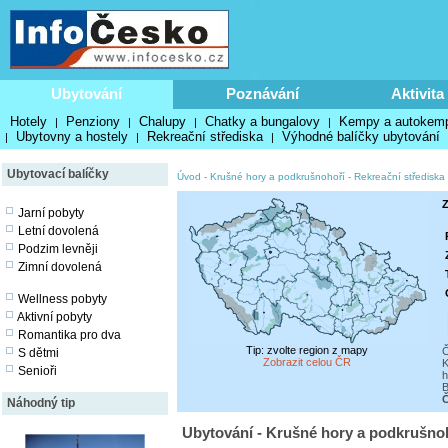
Ubytování
Poznávání
Aktivita
Hotely
Penziony
Chalupy
Chatky a bungalovy
Kempy a autokem
|
|
|
|
Ubytovny a hostely
Rekreační střediska
Výhodné balíčky ubytování
|
|
|
Ubytovací balíčky
Úvod
-
Krušné hory a podkrušnohoří
-
Rekreační střediska
Z
Jarní pobyty
Letní dovolená
Podzim levněji
Zimní dovolená
Wellness pobyty
Aktivní pobyty
Romantika pro dva
Tip: zvolte region z mapy
Č
S dětmi
Zobrazit celou ČR
K
Senioři
h
B
Č
Náhodný tip
Ubytování - Krušné hory a podkrušnoh