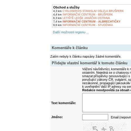
Obchod a služby
4,3 km
CYKLOSERVIS STANISLAV OSLZLA BRUŠPERK
4,4 km
INFORMAČNÍ CENTRUM - BRUŠPERK
6,3 km
LETIŠTĚ LEOŠE JANÁČKA OSTRAVA
7,4 km
INFORMAČNÍ CENTRUM - ALBRECHTIČKY
9,6 km
INFORMAČNÍ CENTRUM - STUDÉNKA
Další možnosti regionu ...
Komentáře k článku
Zatím nebyly k článku napsány žádné komentáře.
Přidejte vlastní komentář k tomuto článku
Vážení návštěvníci, komentáře k m
ostatním. Nejedná se o chatovou m
smazat příspěvky nesouvisející s
porušující zákony ČR, vulgární, sp
nezákonné, propagující jakoukoliv
k uveřejnění Vaší IP adresy na s
Redakce neodpovídá za obsah d
Text komentáře:
Jméno:
Email (nepovi