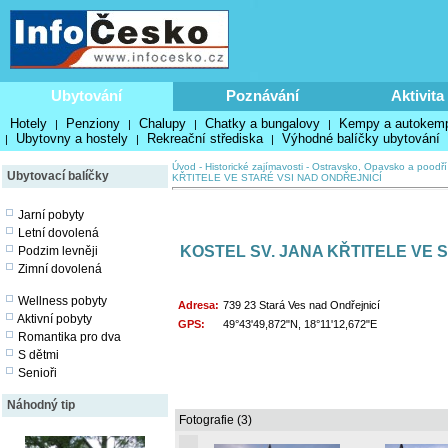
Ubytování
Poznávání
Aktivita
Hotely
Penziony
Chalupy
Chatky a bungalovy
Kempy a autokem
|
|
|
|
Ubytovny a hostely
Rekreační střediska
Výhodné balíčky ubytování
|
|
|
Úvod
-
Historické zajímavosti
-
Ostravsko, Opavsko a poodří
Ubytovací balíčky
KŘTITELE VE STARÉ VSI NAD ONDŘEJNICÍ
Jarní pobyty
Letní dovolená
KOSTEL SV. JANA KŘTITELE VE 
Podzim levněji
Zimní dovolená
Wellness pobyty
Adresa:
739 23 Stará Ves nad Ondřejnicí
Aktivní pobyty
GPS:
49°43'49,872"N, 18°11'12,672"E
Romantika pro dva
S dětmi
Senioři
Náhodný tip
Fotografie (3)