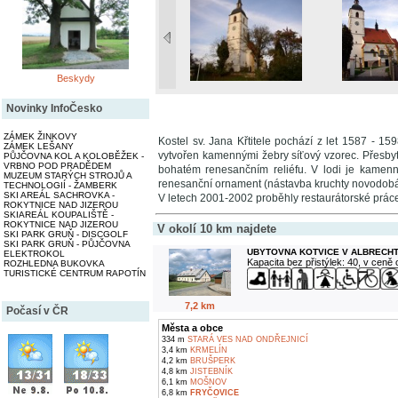
Beskydy
Novinky InfoČesko
ZÁMEK ŽINKOVY
Kostel sv. Jana Křtitele pochází z let 1587 - 15
ZÁMEK LEŠANY
vytvořen kamennými žebry síťový vzorec. Přesbyt
PŮJČOVNA KOL A KOLOBĚŽEK -
VRBNO POD PRADĚDEM
bohatém renesančním reliéfu. V lodi je kamenn
MUZEUM STARÝCH STROJŮ A
renesanční ornament (nástavba kruchty novodobá
TECHNOLOGIÍ - ŽAMBERK
SKI AREÁL SACHROVKA -
V letech 2001-2002 proběhly restaurátorské prác
ROKYTNICE NAD JIZEROU
SKIAREÁL KOUPALIŠTĚ -
ROKYTNICE NAD JIZEROU
V okolí 10 km najdete
SKI PARK GRUŇ - DISCGOLF
SKI PARK GRUŇ - PŮJČOVNA
UBYTOVNA KOTVICE V ALBRECH
ELEKTROKOL
Kapacita bez přistýlek: 40, v ceně
ROZHLEDNA BUKOVKA
TURISTICKÉ CENTRUM RAPOTÍN
7,2 km
Počasí v ČR
Města a obce
334 m
STARÁ VES NAD ONDŘEJNICÍ
3,4 km
KRMELÍN
4,2 km
BRUŠPERK
4,8 km
JISTEBNÍK
6,1 km
MOŠNOV
6,8 km
FRYČOVICE