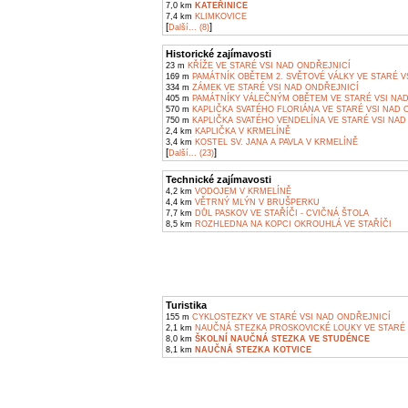
7,0 km
KATEŘINICE
7,4 km
KLIMKOVICE
[
]
Další... (8)
Historické zajímavosti
23 m
KŘÍŽE VE STARÉ VSI NAD ONDŘEJNICÍ
169 m
PAMÁTNÍK OBĚTEM 2. SVĚTOVÉ VÁLKY VE STARÉ V
334 m
ZÁMEK VE STARÉ VSI NAD ONDŘEJNICÍ
405 m
PAMÁTNÍKY VÁLEČNÝM OBĚTEM VE STARÉ VSI NA
570 m
KAPLIČKA SVATÉHO FLORIÁNA VE STARÉ VSI NAD 
750 m
KAPLIČKA SVATÉHO VENDELÍNA VE STARÉ VSI NAD
2,4 km
KAPLIČKA V KRMELÍNĚ
3,4 km
KOSTEL SV. JANA A PAVLA V KRMELÍNĚ
[
]
Další... (23)
Technické zajímavosti
4,2 km
VODOJEM V KRMELÍNĚ
4,4 km
VĚTRNÝ MLÝN V BRUŠPERKU
7,7 km
DŮL PASKOV VE STAŘÍČI - CVIČNÁ ŠTOLA
8,5 km
ROZHLEDNA NA KOPCI OKROUHLÁ VE STAŘÍČI
Turistika
155 m
CYKLOSTEZKY VE STARÉ VSI NAD ONDŘEJNICÍ
2,1 km
NAUČNÁ STEZKA PROSKOVICKÉ LOUKY VE STARÉ 
8,0 km
ŠKOLNÍ NAUČNÁ STEZKA VE STUDÉNCE
8,1 km
NAUČNÁ STEZKA KOTVICE