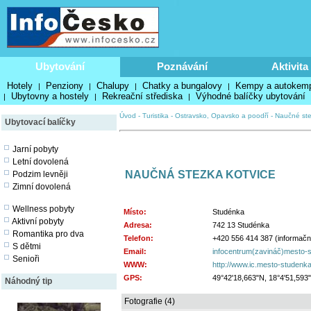
Ubytování
Poznávání
Aktivita
Hotely
Penziony
Chalupy
Chatky a bungalovy
Kempy a autokem
|
|
|
|
Ubytovny a hostely
Rekreační střediska
Výhodné balíčky ubytování
|
|
|
Úvod
-
Turistika
-
Ostravsko, Opavsko a poodří
-
Naučné st
Ubytovací balíčky
Jarní pobyty
Letní dovolená
NAUČNÁ STEZKA KOTVICE
Podzim levněji
Zimní dovolená
Wellness pobyty
Místo:
Studénka
Aktivní pobyty
Adresa:
742 13 Studénka
Romantika pro dva
Telefon:
+420 556 414 387 (informačn
S dětmi
Email:
infocentrum(zavináč)mesto-s
Senioři
WWW:
http://www.ic.mesto-studenka.c
GPS:
49°42'18,663"N, 18°4'51,593
Náhodný tip
Fotografie (4)