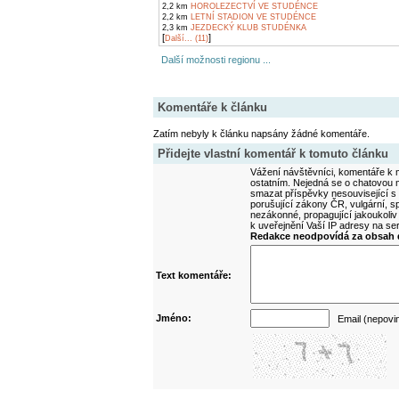
2,2 km
HOROLEZECTVÍ VE STUDÉNCE
2,2 km
LETNÍ STADION VE STUDÉNCE
2,3 km
JEZDECKÝ KLUB STUDÉNKA
[
]
Další... (11)
Další možnosti regionu ...
Komentáře k článku
Zatím nebyly k článku napsány žádné komentáře.
Přidejte vlastní komentář k tomuto článku
Vážení návštěvníci, komentáře k m
ostatním. Nejedná se o chatovou m
smazat příspěvky nesouvisející s
porušující zákony ČR, vulgární, sp
nezákonné, propagující jakoukoliv
k uveřejnění Vaší IP adresy na s
Redakce neodpovídá za obsah d
Text komentáře:
Jméno:
Email (nepovi