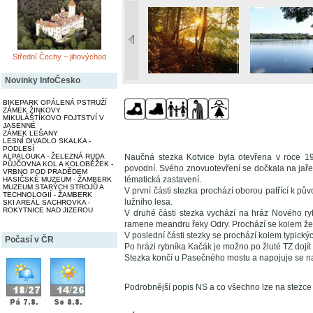
Střední Čechy ~ jihovýchod
Novinky InfoČesko
BIKEPARK OPÁLENÁ PSTRUŽÍ
ZÁMEK ŽINKOVY
MIKULÁŠTÍKOVO FOJTSTVÍ V
JASENNÉ
ZÁMEK LEŠANY
LESNÍ DIVADLO SKALKA -
PODLESÍ
Naučná stezka Kotvice byla otevřena v roce 19
ALPALOUKA - ŽELEZNÁ RUDA
PŮJČOVNA KOL A KOLOBĚŽEK -
povodní. Svého znovuotevření se dočkala na jaře
VRBNO POD PRADĚDEM
tématická zastavení.
HASIČSKÉ MUZEUM - ŽAMBERK
MUZEUM STARÝCH STROJŮ A
V první části stezka prochází oborou patřící k p
TECHNOLOGIÍ - ŽAMBERK
lužního lesa.
SKI AREÁL SACHROVKA -
ROKYTNICE NAD JIZEROU
V druhé části stezka vychází na hráz Nového ry
ramene meandru řeky Odry. Prochází se kolem žel
V poslední části stezky se prochází kolem typick
Počasí v ČR
Po hrázi rybníka Kačák je možno po žluté TZ dojí
Stezka končí u Pasečného mostu a napojuje se 
Podrobnější popis NS a co všechno lze na stezce 