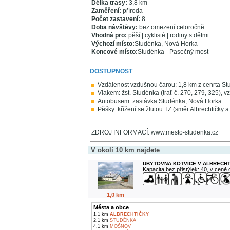
Délka trasy:
3,8 km
Zaměření:
příroda
Počet zastavení:
8
Doba návštěvy:
bez omezení celoročně
Vhodná pro:
pěší | cyklisté | rodiny s dětmi
Výchozí místo:
Studénka, Nová Horka
Koncové místo:
Studénka - Pasečný most
DOSTUPNOST
Vzdálenost vzdušnou čarou: 1,8 km z cenrta St
Vlakem: žst. Studénka (trať č. 270, 279, 325), 
Autobusem: zastávka Studénka, Nová Horka.
Pěšky: křížení se žlutou TZ (směr Albrechtičky 
ZDROJ INFORMACÍ: www.mesto-studenka.cz
V okolí 10 km najdete
UBYTOVNA KOTVICE V ALBRECH
Kapacita bez přistýlek: 40, v ceně
1,0 km
Města a obce
1,1 km
ALBRECHTIČKY
2,1 km
STUDÉNKA
4,1 km
MOŠNOV