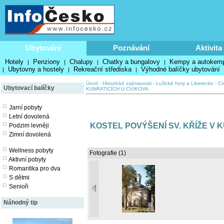
Ubytování
Poznávání
Aktivita
Hotely
Penziony
Chalupy
Chatky a bungalovy
Kempy a autokem
|
|
|
|
Ubytovny a hostely
Rekreační střediska
Výhodné balíčky ubytování
|
|
|
Úvod
-
Historické zajímavosti
-
Lužické hory a Liberecko
-
Cí
Ubytovací balíčky
KUNRATICÍCH U CVIKOVA
Jarní pobyty
Letní dovolená
KOSTEL POVÝŠENÍ SV. KŘÍŽE V 
Podzim levněji
Zimní dovolená
Wellness pobyty
Fotografie (1)
Aktivní pobyty
Romantika pro dva
S dětmi
Senioři
Náhodný tip