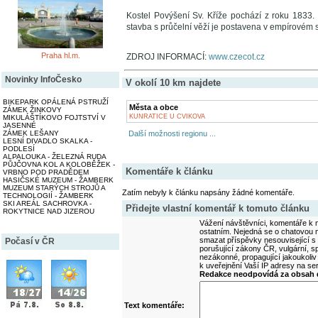
Kostel Povýšení Sv. Kříže pochází z roku 1833. B
stavba s průčelní věží je postavena v empírovém 
Praha hl.m.
ZDROJ INFORMACÍ:
www.czecot.cz
Novinky InfoČesko
V okolí 10 km najdete
BIKEPARK OPÁLENÁ PSTRUŽÍ
Města a obce
ZÁMEK ŽINKOVY
KUNRATICE U CVIKOVA
MIKULÁŠTÍKOVO FOJTSTVÍ V
JASENNÉ
ZÁMEK LEŠANY
Další možnosti regionu ...
LESNÍ DIVADLO SKALKA -
PODLESÍ
ALPALOUKA - ŽELEZNÁ RUDA
PŮJČOVNA KOL A KOLOBĚŽEK -
Komentáře k článku
VRBNO POD PRADĚDEM
HASIČSKÉ MUZEUM - ŽAMBERK
MUZEUM STARÝCH STROJŮ A
Zatím nebyly k článku napsány žádné komentáře.
TECHNOLOGIÍ - ŽAMBERK
SKI AREÁL SACHROVKA -
Přidejte vlastní komentář k tomuto článku
ROKYTNICE NAD JIZEROU
Vážení návštěvníci, komentáře k m
ostatním. Nejedná se o chatovou m
smazat příspěvky nesouvisející s
Počasí v ČR
porušující zákony ČR, vulgární, sp
nezákonné, propagující jakoukoliv
k uveřejnění Vaší IP adresy na s
Redakce neodpovídá za obsah d
Text komentáře: