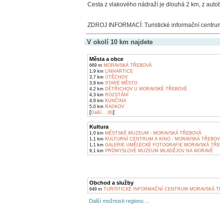
Cesta z vlakového nádraží je dlouhá 2 km, z auto
ZDROJ INFORMACÍ: Turistické informační centr
V okolí 10 km najdete
Města a obce
669 m
MORAVSKÁ TŘEBOVÁ
1,9 km
LINHARTICE
3,7 km
ÚTĚCHOV
3,9 km
STARÉ MĚSTO
4,2 km
DĚTŘICHOV U MORAVSKÉ TŘEBOVÉ
4,3 km
ROZSTÁNÍ
4,9 km
KUNČINA
5,0 km
RADKOV
[
]
Další... (6)
Kultura
1,0 km
MĚSTSKÉ MUZEUM - MORAVSKÁ TŘEBOVÁ
1,1 km
KULTURNÍ CENTRUM A KINO - MORAVSKÁ TŘEBO
1,1 km
GALERIE UMĚLECKÉ FOTOGRAFIE MORAVSKÁ TŘ
9,1 km
PRŮMYSLOVÉ MUZEUM MLADĚJOV NA MORAVĚ
Obchod a služby
649 m
TURISTICKÉ INFORMAČNÍ CENTRUM MORAVSKÁ T
Další možnosti regionu ...