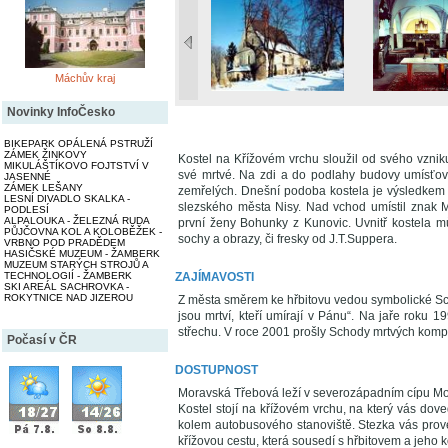
Máchův kraj
Novinky InfoČesko
BIKEPARK OPÁLENÁ PSTRUŽÍ
ZÁMEK ŽINKOVY
Kostel na Křížovém vrchu sloužil od svého vzniku
MIKULÁŠTÍKOVO FOJTSTVÍ V
své mrtvé. Na zdi a do podlahy budovy umísťov
JASENNÉ
ZÁMEK LEŠANY
zemřelých. Dnešní podoba kostela je výsledkem ra
LESNÍ DIVADLO SKALKA -
slezského města Nisy. Nad vchod umístil znak 
PODLESÍ
ALPALOUKA - ŽELEZNÁ RUDA
první ženy Bohunky z Kunovic. Uvnitř kostela m
PŮJČOVNA KOL A KOLOBĚŽEK -
sochy a obrazy, či fresky od J.T.Suppera.
VRBNO POD PRADĚDEM
HASIČSKÉ MUZEUM - ŽAMBERK
MUZEUM STARÝCH STROJŮ A
TECHNOLOGIÍ - ŽAMBERK
ZAJÍMAVOSTI
SKI AREÁL SACHROVKA -
ROKYTNICE NAD JIZEROU
Z města směrem ke hřbitovu vedou symbolické Sc
jsou mrtví, kteří umírají v Pánu“. Na jaře roku 
střechu. V roce 2001 prošly Schody mrtvých kompl
Počasí v ČR
DOSTUPNOST
Moravská Třebová leží v severozápadním cípu Mor
Kostel stojí na křížovém vrchu, na který vás dov
kolem autobusového stanoviště. Stezka vás pro
křížovou cestu, která sousedí s hřbitovem a jeho 