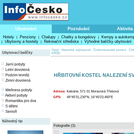
Ubytování
Poznávání
Aktivita
Hotely
Penziony
Chalupy
Chatky a bungalovy
Kempy a autokem
|
|
|
|
Ubytovny a hostely
Rekreační střediska
Výhodné balíčky ubytování
|
|
|
Úvod
-
Historické zajímavosti
-
Českomoravské pomezí
-
Cír
Ubytovací balíčky
KŘÍŽE
Jarní pobyty
Letní dovolená
HŘBITOVNÍ KOSTEL NALEZENÍ SV
Podzim levněji
Zimní dovolená
Wellness pobyty
Adresa:
Kalvárie, 571 01 Moravská Třebová
Aktivní pobyty
GPS:
49°45'31,230"N, 16°40'23,460"E
Romantika pro dva
S dětmi
Senioři
Náhodný tip
Fotografie (3)