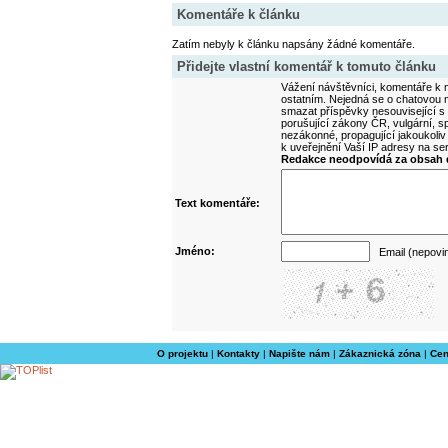
Komentáře k článku
Zatím nebyly k článku napsány žádné komentáře.
Přidejte vlastní komentář k tomuto článku
Vážení návštěvníci, komentáře k m
ostatním. Nejedná se o chatovou m
smazat příspěvky nesouvisející s
porušující zákony ČR, vulgární, sp
nezákonné, propagující jakoukoliv
k uveřejnění Vaší IP adresy na s
Redakce neodpovídá za obsah d
Text komentáře:
Jméno:
Email (nepovi
O projektu
|
Kontakty
|
Napište nám
|
Zákaznická zóna
|
Cen