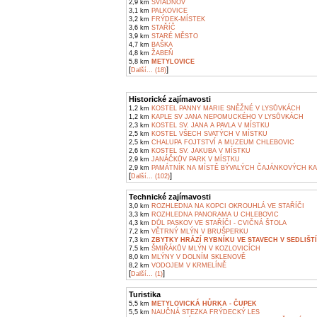
2,9 km
SVIADNOV
3,1 km
PALKOVICE
3,2 km
FRÝDEK-MÍSTEK
3,6 km
STAŘÍČ
3,9 km
STARÉ MĚSTO
4,7 km
BAŠKA
4,8 km
ŽABEŇ
5,8 km
METYLOVICE
[
]
Další... (18)
Historické zajímavosti
1,2 km
KOSTEL PANNY MARIE SNĚŽNÉ V LYSŮVKÁCH
1,2 km
KAPLE SV JANA NEPOMUCKÉHO V LYSŮVKÁCH
2,3 km
KOSTEL SV. JANA A PAVLA V MÍSTKU
2,5 km
KOSTEL VŠECH SVATÝCH V MÍSTKU
2,5 km
CHALUPA FOJTSTVÍ A MUZEUM CHLEBOVIC
2,6 km
KOSTEL SV. JAKUBA V MÍSTKU
2,9 km
JANÁČKŮV PARK V MÍSTKU
2,9 km
PAMÁTNÍK NA MÍSTĚ BÝVALÝCH ČAJÁNKOVÝCH KA
[
]
Další... (102)
Technické zajímavosti
3,0 km
ROZHLEDNA NA KOPCI OKROUHLÁ VE STAŘÍČI
3,3 km
ROZHLEDNA PANORAMA U CHLEBOVIC
4,3 km
DŮL PASKOV VE STAŘÍČI - CVIČNÁ ŠTOLA
7,2 km
VĚTRNÝ MLÝN V BRUŠPERKU
7,3 km
ZBYTKY HRÁZÍ RYBNÍKU VE STAVECH V SEDLIŠT
7,5 km
ŠMIŘÁKŮV MLÝN V KOZLOVICÍCH
8,0 km
MLÝNY V DOLNÍM SKLENOVĚ
8,2 km
VODOJEM V KRMELÍNĚ
[
]
Další... (1)
Turistika
5,5 km
METYLOVICKÁ HŮRKA - ČUPEK
5,5 km
NAUČNÁ STEZKA FRÝDECKÝ LES