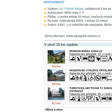
DOSTUPNOST
Vlakem:
žst. Frýdek-Místek
, vzdálenost 6 km p
Autobusem: MHD linky č. 5
Pěšky: z centra města 20 minut, značená modr
Na kole: cyklostezka 6004, z města 10 minut
Autem: E462, z ní odbočka dle ukazatele. Možno
Zdroj informací: www.aquapark-olesna.cz
V okolí 10 km najdete
PENZION BAŠKA VODA CZ
Kapacita bez přistýlek: 10, v ceně
6,6 km
PENZION NA VYHLÍDCE FRÝDLANT
Kapacita bez přistýlek: 14, v ceně
9,0 km
TURISTICKÁ UBYTOVNA TJ SOKO
OSTRAVICÍ
Kapacita bez přistýlek: 26, v ceně
9,1 km
Města a obce