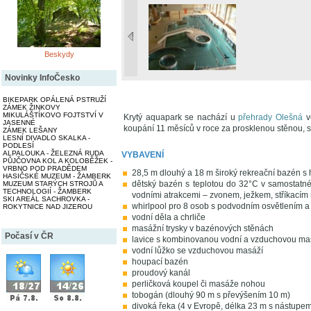
Beskydy
Novinky InfoČesko
BIKEPARK OPÁLENÁ PSTRUŽÍ
ZÁMEK ŽINKOVY
MIKULÁŠTÍKOVO FOJTSTVÍ V
Krytý aquapark se nachází u
přehrady Olešná
v
JASENNÉ
koupání 11 měsíců v roce za prosklenou stěnou, 
ZÁMEK LEŠANY
LESNÍ DIVADLO SKALKA -
PODLESÍ
ALPALOUKA - ŽELEZNÁ RUDA
VYBAVENÍ
PŮJČOVNA KOL A KOLOBĚŽEK -
VRBNO POD PRADĚDEM
28,5 m dlouhý a 18 m široký rekreační bazén s
HASIČSKÉ MUZEUM - ŽAMBERK
dětský bazén s teplotou do 32°C v samostatn
MUZEUM STARÝCH STROJŮ A
TECHNOLOGIÍ - ŽAMBERK
vodními atrakcemi – zvonem, ježkem, stříkacím n
SKI AREÁL SACHROVKA -
whirlpool pro 8 osob s podvodním osvětlením a
ROKYTNICE NAD JIZEROU
vodní děla a chrliče
masážní trysky v bazénových stěnách
Počasí v ČR
lavice s kombinovanou vodní a vzduchovou ma
vodní lůžko se vzduchovou masáží
houpací bazén
proudový kanál
perličková koupel či masáže nohou
tobogán (dlouhý 90 m s převýšením 10 m)
divoká řeka (4 v Evropě, délka 23 m s nástupem