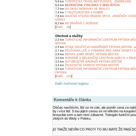
5,9 km
TURISTICKÁ TRASA METYLOVICE - ONDŘEJNÍK
6,6 km
BEZRUČOVA VYHLÍDKA V SEDLIŠTÍCH
7,3 km
NS OKOLÍ MORÁVKY VE SKALICI
7,4 km
CYKLOTURISTIKA V DOBRÉ
7,8 km
NAUČNÁ STEZKA HRADNÍ VRCH, JANÁČKŮV CHOD
HŮRKY
8,2 km
NS PRAŠIVÁ Z NOŠOVIC
[
]
Další... (4)
Obchod a služby
2,5 km
TURISTICKÉ INFORMAČNÍ CENTRUM FRÝDEK-MÍS
MÍSTEK
2,5 km
HYGIE DRUŽSTVO KADEŘNÍKŮ FRÝDEK-MÍSTEK, pob
2,7 km
PŮJČOVNA LYŽÍ A VYBAVENÍ PRO ZIMNÍ SPORTY V
2,8 km
SERVIS JUMP SPORT FRÝDEK-MÍSTEK
3,0 km
RODINNÉ A RELAXAČNÍ CENTRUM NARCIS V PALK
3,3 km
AUTOBUSOVÉ NÁDRAŽÍ FRÝDEK-MÍSTEK
3,4 km
ŽELEZNIČNÍ STANICE FRÝDEK-MÍSTEK
3,5 km
TURISTICKÉ INFORMAČNÍ CENTRUM FRÝDEK-MÍS
FRÝDEK
[
]
Další... (14)
Další možnosti regionu ...
Komentáře k článku
Občas navštívím, líbí se mi zde, ale poměr cena za nabíz
by i více lidí. S tou jejich cenou se mi někoho na koupá
brouzdat sem a tam není zábavné. Tobogán funkční pouze 
zlotých do Wisly v Polsku.
jO TAKŽE NEVÍM CO PROTI TO MU MATE ŽE PANÍ 