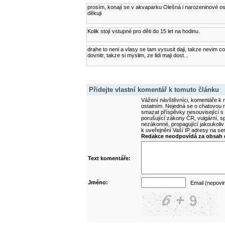
prosím, konají se v akvaparku Olešná i narozeninové o
děkuji
Kolik stojí vstupné pro děti do 15 let na hodinu.
drahe to neni a vlasy se tam vysusit daji, takze nevim co p
dovnitr, takze si myslim, ze lidi maji dost...
Přidejte vlastní komentář k tomuto článku
Vážení návštěvníci, komentáře k m
ostatním. Nejedná se o chatovou m
smazat příspěvky nesouvisející s
porušující zákony ČR, vulgární, sp
nezákonné, propagující jakoukoliv
k uveřejnění Vaší IP adresy na s
Redakce neodpovídá za obsah d
Text komentáře:
Jméno:
Email (nepovi