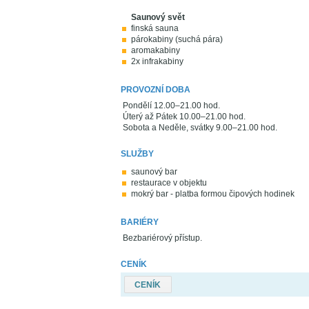
Saunový svět
finská sauna
párokabiny (suchá pára)
aromakabiny
2x infrakabiny
PROVOZNÍ DOBA
Pondělí 12.00–21.00 hod.
Úterý až Pátek 10.00–21.00 hod.
Sobota a Neděle, svátky 9.00–21.00 hod.
SLUŽBY
saunový bar
restaurace v objektu
mokrý bar - platba formou čipových hodinek
BARIÉRY
Bezbariérový přístup.
CENÍK
CENÍK