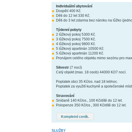
Individuální ubytování
Dospělí 400 Kč.
Děti do 12 let 330 Kč.
Děti do 3 let zdarma bez nároku na lůžko (jedno
Týdenní pobyty
2 lůžkový pokoj 5300 Kč.
3 lůžkový pokoj 7500 Kč.
4 lůžkový pokoj 9800 Kč.
5 lůžkový apartmán 10500 Kč.
5 lůžkový apartmán 11200 Kč.
Pronájem celého objektu mimo sezónu pro max.
Silvestr
(7 nocí)
Celý objekt (max. 18 osob) 44000 Kč/7 nocí.
Poplatek obci 35 Kč/os. nad 18 let/noc.
Poplatek za využití kuchyně a společenské místn
Stravování
Snídaně 140 Kč/os., 100 Kč/dítě do 12 let.
Polopenze 350 Kč/os., 300 Kč/dítě do 12 let.
Kompletní ceník.
SLUŽBY