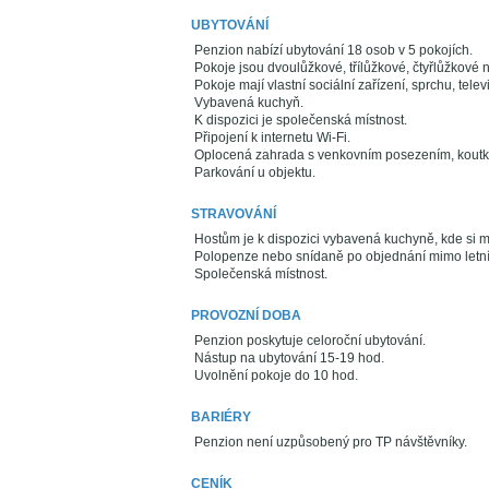
UBYTOVÁNÍ
Penzion nabízí ubytování 18 osob v 5 pokojích.
Pokoje jsou dvoulůžkové, třílůžkové, čtyřlůžkové 
Pokoje mají vlastní sociální zařízení, sprchu, televi
Vybavená kuchyň.
K dispozici je společenská místnost.
Připojení k internetu Wi-Fi.
Oplocená zahrada s venkovním posezením, koutk
Parkování u objektu.
STRAVOVÁNÍ
Hostům je k dispozici vybavená kuchyně, kde si mo
Polopenze nebo snídaně po objednání mimo letní 
Společenská místnost.
PROVOZNÍ DOBA
Penzion poskytuje celoroční ubytování.
Nástup na ubytování 15-19 hod.
Uvolnění pokoje do 10 hod.
BARIÉRY
Penzion není uzpůsobený pro TP návštěvníky.
CENÍK