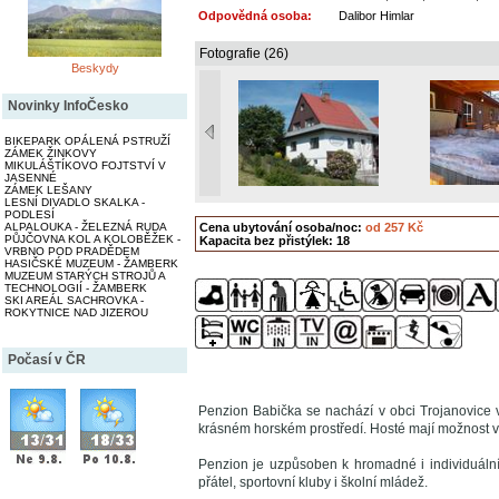
Odpovědná osoba:
Dalibor Himlar
Fotografie (26)
Beskydy
Novinky InfoČesko
BIKEPARK OPÁLENÁ PSTRUŽÍ
ZÁMEK ŽINKOVY
MIKULÁŠTÍKOVO FOJTSTVÍ V
JASENNÉ
ZÁMEK LEŠANY
LESNÍ DIVADLO SKALKA -
PODLESÍ
Cena ubytování osoba/noc:
od 257 Kč
ALPALOUKA - ŽELEZNÁ RUDA
PŮJČOVNA KOL A KOLOBĚŽEK -
Kapacita bez přistýlek: 18
VRBNO POD PRADĚDEM
HASIČSKÉ MUZEUM - ŽAMBERK
MUZEUM STARÝCH STROJŮ A
TECHNOLOGIÍ - ŽAMBERK
SKI AREÁL SACHROVKA -
ROKYTNICE NAD JIZEROU
Počasí v ČR
Penzion Babička se nachází v obci Trojanovice v
krásném horském prostředí. Hosté mají možnost vyu
Penzion je uzpůsoben k hromadné i individuální
přátel, sportovní kluby i školní mládež.