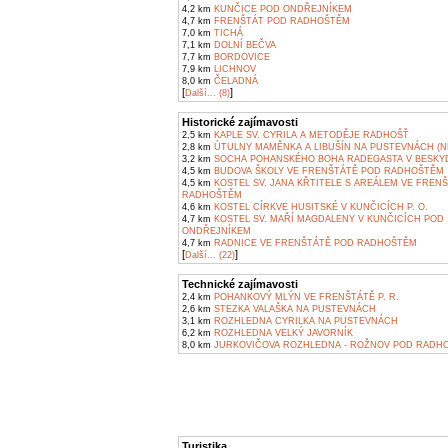
4,2 km
KUNČICE POD ONDŘEJNÍKEM
4,7 km
FRENŠTÁT POD RADHOŠTĚM
7,0 km
TICHÁ
7,1 km
DOLNÍ BEČVA
7,7 km
BORDOVICE
7,9 km
LICHNOV
8,0 km
ČELADNÁ
[
]
Další... (8)
Historické zajímavosti
2,5 km
KAPLE SV. CYRILA A METODĚJE RADHOŠŤ
2,8 km
ÚTULNY MAMĚNKA A LIBUŠÍN NA PUSTEVNÁCH (N
3,2 km
SOCHA POHANSKÉHO BOHA RADEGASTA V BESKY
4,5 km
BUDOVA ŠKOLY VE FRENŠTÁTĚ POD RADHOŠTĚM
4,5 km
KOSTEL SV. JANA KŘTITELE S AREÁLEM VE FREN
RADHOŠTĚM
4,6 km
KOSTEL CÍRKVE HUSITSKÉ V KUNČICÍCH P. O.
4,7 km
KOSTEL SV. MAŘÍ MAGDALENY V KUNČICÍCH POD
ONDŘEJNÍKEM
4,7 km
RADNICE VE FRENŠTÁTĚ POD RADHOŠTĚM
[
]
Další... (22)
Technické zajímavosti
2,4 km
POHANKOVÝ MLÝN VE FRENŠTÁTĚ P. R.
2,6 km
STEZKA VALAŠKA NA PUSTEVNÁCH
3,1 km
ROZHLEDNA CYRILKA NA PUSTEVNÁCH
6,2 km
ROZHLEDNA VELKÝ JAVORNÍK
8,0 km
JURKOVIČOVA ROZHLEDNA - ROŽNOV POD RADH
Turistika