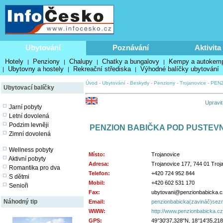
Ubytování
Poznávání
Aktivita
Hotely
Penziony
Chalupy
Chatky a bungalovy
Kempy a autokem
|
|
|
|
Ubytovny a hostely
Rekreační střediska
Výhodné balíčky ubytování
|
|
|
Úvod
-
Ubytování
-
Beskydy
-
Penziony
-
Trojanovice
-
PENZ
Ubytovací balíčky
Upravit
Jarní pobyty
Letní dovolená
Podzim levněji
PENZION BABIČKA POD PUSTEV
Zimní dovolená
Wellness pobyty
Místo:
Trojanovice
Aktivní pobyty
Adresa:
Trojanovice 177, 744 01 Troj
Romantika pro dva
Telefon:
+420 724 952 844
S dětmi
Mobil:
+420 602 531 170
Senioři
Fax:
ubytovani@penzionbabicka.c
Náhodný tip
Email:
penzionbabicka(zavináč)sez
WWW:
http://www.penzionbabicka.cz
GPS:
49°30'37,328"N, 18°14'35,21