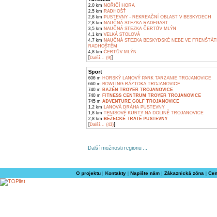
2,0 km
NOŘIČÍ HORA
2,5 km
RADHOŠŤ
2,8 km
PUSTEVNY - REKREAČNÍ OBLAST V BESKYDECH
2,8 km
NAUČNÁ STEZKA RADEGAST
3,5 km
NAUČNÁ STEZKA ČERTŮV MLÝN
4,1 km
VELKÁ STOLOVÁ
4,7 km
NAUČNÁ STEZKA BESKYDSKÉ NEBE VE FRENŠTÁT
RADHOŠTĚM
4,8 km
ČERTŮV MLÝN
[
]
Další... (9)
Sport
606 m
HORSKÝ LANOVÝ PARK TARZANIE TROJANOVICE
660 m
BOWLING RÁZTOKA TROJANOVICE
740 m
BAZÉN TROYER TROJANOVICE
740 m
FITNESS CENTRUM TROYER TROJANOVICE
745 m
ADVENTURE GOLF TROJANOVICE
1,2 km
LANOVÁ DRÁHA PUSTEVNY
1,8 km
TENISOVÉ KURTY NA DOLINĚ TROJANOVICE
2,8 km
BĚŽECKÉ TRATĚ PUSTEVNY
[
]
Další... (43)
Další možnosti regionu ...
O projektu
|
Kontakty
|
Napište nám
|
Zákaznická zóna
|
Cen