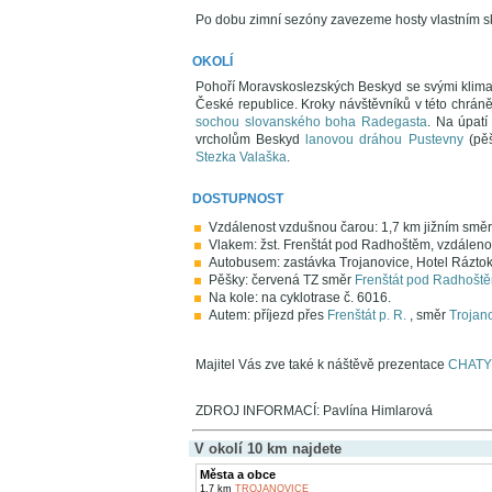
Po dobu zimní sezóny zavezeme hosty vlastním sk
OKOLÍ
Pohoří Moravskoslezských Beskyd se svými klimat
České republice. Kroky návštěvníků v této chráněn
sochou slovanského boha Radegasta
. Na úpat
vrcholům Beskyd
lanovou dráhou Pustevny
(pěš
Stezka Valaška
.
DOSTUPNOST
Vzdálenost vzdušnou čarou: 1,7 km jižním sm
Vlakem: žst. Frenštát pod Radhoštěm, vzdálenos
Autobusem: zastávka Trojanovice, Hotel Ráztok
Pěšky: červená TZ směr
Frenštát pod Radhošt
Na kole: na cyklotrase č. 6016.
Autem: příjezd přes
Frenštát p. R.
, směr
Trojan
Majitel Vás zve také k náštěvě prezentace
CHATY
ZDROJ INFORMACÍ: Pavlína Himlarová
V okolí 10 km najdete
Města a obce
1,7 km
TROJANOVICE