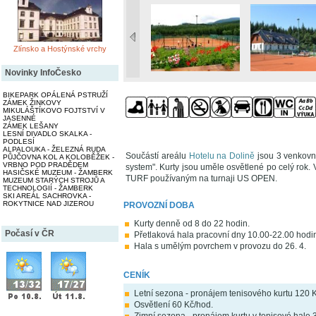
Zlínsko a Hostýnské vrchy
Novinky InfoČesko
BIKEPARK OPÁLENÁ PSTRUŽÍ
ZÁMEK ŽINKOVY
MIKULÁŠTÍKOVO FOJTSTVÍ V
JASENNÉ
ZÁMEK LEŠANY
LESNÍ DIVADLO SKALKA -
PODLESÍ
ALPALOUKA - ŽELEZNÁ RUDA
Součástí areálu
Hotelu na Dolině
jsou 3 venkovní
PŮJČOVNA KOL A KOLOBĚŽEK -
VRBNO POD PRADĚDEM
system". Kurty jsou uměle osvětlené po celý ro
HASIČSKÉ MUZEUM - ŽAMBERK
TURF používaným na turnaji US OPEN.
MUZEUM STARÝCH STROJŮ A
TECHNOLOGIÍ - ŽAMBERK
SKI AREÁL SACHROVKA -
ROKYTNICE NAD JIZEROU
PROVOZNÍ DOBA
Kurty denně od 8 do 22 hodin.
Počasí v ČR
Přetlaková hala pracovní dny 10.00-22.00 hodi
Hala s umělým povrchem v provozu do 26. 4.
CENÍK
Letní sezona - pronájem tenisového kurtu 120 
Osvětlení 60 Kč/hod.