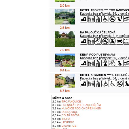
2,0 km
HOTEL TROYER **** TROJANOVIC
Kapacita bez přistýlek: 54, v ceně
2,5 km
NA PALOUČKU ČELADNÁ
Kapacita bez přistýlek: 4, v ceně 
7,0 km
KEMP POD PUSTEVNAMI
Kapacita bez přistýlek: 56, v ceně
8,4 km
HOTEL & GARDEN **** U HOLUBŮ 
Kapacita bez přistýlek: 34, v ceně
8,7 km
Města a obce
2,0 km
TROJANOVICE
3,9 km
FRENŠTÁT POD RADHOŠTĚM
5,2 km
KUNČICE POD ONDŘEJNÍKEM
6,2 km
BORDOVICE
6,5 km
DOLNÍ BEČVA
6,6 km
TICHÁ
6,8 km
LICHNOV
8,0 km
VIGANTICE