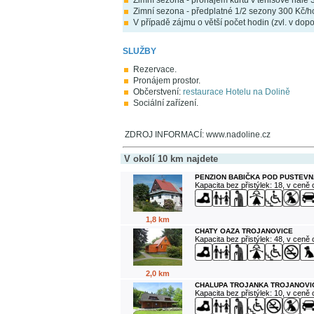
Zimní sezona - pronájem kurtu v tenisové hale 
Zimní sezona - předplatné 1/2 sezony 300 Kč/h
V případě zájmu o větší počet hodin (zvl. v do
SLUŽBY
Rezervace.
Pronájem prostor.
Občerstvení:
restaurace Hotelu na Dolině
Sociální zařízení.
ZDROJ INFORMACÍ: www.nadoline.cz
V okolí 10 km najdete
PENZION BABIČKA POD PUSTEVN
Kapacita bez přistýlek: 18, v ceně
1,8 km
CHATY OAZA TROJANOVICE
Kapacita bez přistýlek: 48, v ceně
2,0 km
CHALUPA TROJANKA TROJANOVI
Kapacita bez přistýlek: 10, v ceně