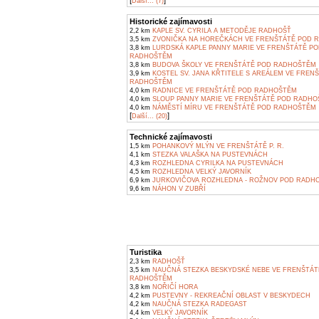
[
]
Další... (7)
Historické zajímavosti
2,2 km
KAPLE SV. CYRILA A METODĚJE RADHOŠŤ
3,5 km
ZVONIČKA NA HOREČKÁCH VE FRENŠTÁTĚ POD 
3,8 km
LURDSKÁ KAPLE PANNY MARIE VE FRENŠTÁTĚ P
RADHOŠTĚM
3,8 km
BUDOVA ŠKOLY VE FRENŠTÁTĚ POD RADHOŠTĚM
3,9 km
KOSTEL SV. JANA KŘTITELE S AREÁLEM VE FREN
RADHOŠTĚM
4,0 km
RADNICE VE FRENŠTÁTĚ POD RADHOŠTĚM
4,0 km
SLOUP PANNY MARIE VE FRENŠTÁTĚ POD RADH
4,0 km
NÁMĚSTÍ MÍRU VE FRENŠTÁTĚ POD RADHOŠTĚM
[
]
Další... (20)
Technické zajímavosti
1,5 km
POHANKOVÝ MLÝN VE FRENŠTÁTĚ P. R.
4,1 km
STEZKA VALAŠKA NA PUSTEVNÁCH
4,3 km
ROZHLEDNA CYRILKA NA PUSTEVNÁCH
4,5 km
ROZHLEDNA VELKÝ JAVORNÍK
6,9 km
JURKOVIČOVA ROZHLEDNA - ROŽNOV POD RADH
9,6 km
NÁHON V ZUBŘÍ
Turistika
2,3 km
RADHOŠŤ
3,5 km
NAUČNÁ STEZKA BESKYDSKÉ NEBE VE FRENŠTÁT
RADHOŠTĚM
3,8 km
NOŘIČÍ HORA
4,2 km
PUSTEVNY - REKREAČNÍ OBLAST V BESKYDECH
4,2 km
NAUČNÁ STEZKA RADEGAST
4,4 km
VELKÝ JAVORNÍK