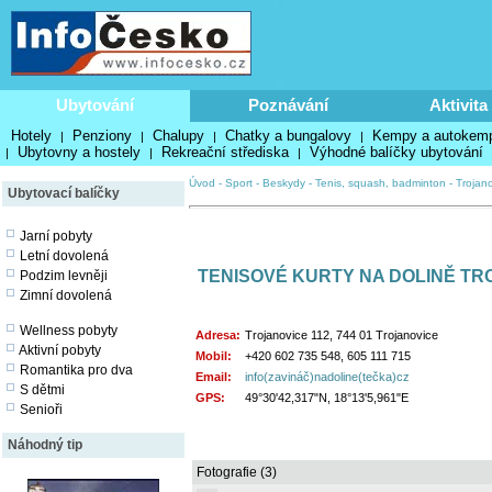
Ubytování
Poznávání
Aktivita
Hotely
Penziony
Chalupy
Chatky a bungalovy
Kempy a autokem
|
|
|
|
Ubytovny a hostely
Rekreační střediska
Výhodné balíčky ubytování
|
|
|
Úvod
-
Sport
-
Beskydy
-
Tenis, squash, badminton
-
Trojan
Ubytovací balíčky
Jarní pobyty
Letní dovolená
TENISOVÉ KURTY NA DOLINĚ TR
Podzim levněji
Zimní dovolená
Wellness pobyty
Adresa:
Trojanovice 112, 744 01 Trojanovice
Aktivní pobyty
Mobil:
+420 602 735 548, 605 111 715
Romantika pro dva
Email:
info(zavináč)nadoline(tečka)cz
S dětmi
GPS:
49°30'42,317"N, 18°13'5,961"E
Senioři
Náhodný tip
Fotografie (3)