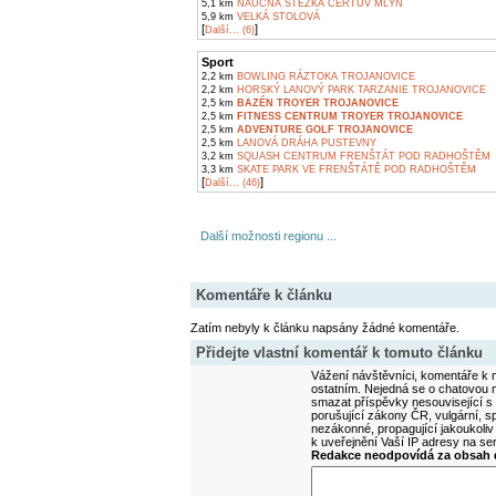
5,1 km
NAUČNÁ STEZKA ČERTŮV MLÝN
5,9 km
VELKÁ STOLOVÁ
[
]
Další... (6)
Sport
2,2 km
BOWLING RÁZTOKA TROJANOVICE
2,2 km
HORSKÝ LANOVÝ PARK TARZANIE TROJANOVICE
2,5 km
BAZÉN TROYER TROJANOVICE
2,5 km
FITNESS CENTRUM TROYER TROJANOVICE
2,5 km
ADVENTURE GOLF TROJANOVICE
2,5 km
LANOVÁ DRÁHA PUSTEVNY
3,2 km
SQUASH CENTRUM FRENŠTÁT POD RADHOŠTĚM
3,3 km
SKATE PARK VE FRENŠTÁTĚ POD RADHOŠTĚM
[
]
Další... (46)
Další možnosti regionu ...
Komentáře k článku
Zatím nebyly k článku napsány žádné komentáře.
Přidejte vlastní komentář k tomuto článku
Vážení návštěvníci, komentáře k m
ostatním. Nejedná se o chatovou m
smazat příspěvky nesouvisející s
porušující zákony ČR, vulgární, sp
nezákonné, propagující jakoukoliv
k uveřejnění Vaší IP adresy na s
Redakce neodpovídá za obsah d