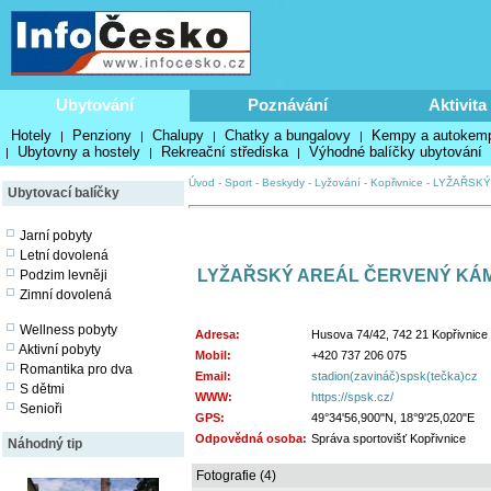
Ubytování
Poznávání
Aktivita
Hotely
Penziony
Chalupy
Chatky a bungalovy
Kempy a autokem
|
|
|
|
Ubytovny a hostely
Rekreační střediska
Výhodné balíčky ubytování
|
|
|
Úvod
-
Sport
-
Beskydy
-
Lyžování
-
Kopřivnice
-
LYŽAŘSKÝ
Ubytovací balíčky
Jarní pobyty
Letní dovolená
LYŽAŘSKÝ AREÁL ČERVENÝ KÁM
Podzim levněji
Zimní dovolená
Wellness pobyty
Adresa:
Husova 74/42, 742 21 Kopřivnice
Aktivní pobyty
Mobil:
+420 737 206 075
Romantika pro dva
Email:
stadion(zavináč)spsk(tečka)cz
S dětmi
WWW:
https://spsk.cz/
Senioři
GPS:
49°34'56,900"N, 18°9'25,020"E
Odpovědná osoba:
Správa sportovišť Kopřivnice
Náhodný tip
Fotografie (4)