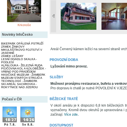
Krkonoše
Novinky InfoČesko
BIKEPARK OPÁLENÁ PSTRUŽÍ
ZÁMEK ŽINKOVY
Areál Červený kámen ležící na severní straně vrc
MIKULÁŠTÍKOVO FOJTSTVÍ V
JASENNÉ
ZÁMEK LEŠANY
LESNÍ DIVADLO SKALKA -
PROVOZNÍ DOBA
PODLESÍ
ALPALOUKA - ŽELEZNÁ RUDA
Lyžování mimo provoz.
PŮJČOVNA KOL A KOLOBĚŽEK -
VRBNO POD PRADĚDEM
HASIČSKÉ MUZEUM - ŽAMBERK
SLUŽBY
MUZEUM STARÝCH STROJŮ A
TECHNOLOGIÍ - ŽAMBERK
Možnost pronájmu restaurace, bufetu a venkovn
SKI AREÁL SACHROVKA -
ROKYTNICE NAD JIZEROU
Pro dopravu k chatě je nutné POVOLENÍ K VJEZDU 
BĚŽECKÉ TRATĚ
Počasí v ČR
V okolí areálu je k dispozici 6,8 km běžeckých tra
vyznačeny. Kromě dvou okruhů je upravována i př
začínají.
Více zde.
DOSTUPNOST