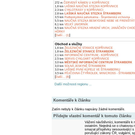
272 m
ČERVENÝ KÁMEN U KOPŘIVNICE
1,6 km
LAŠSKÁ NAUČNÁ STEZKA KOPŘIVNICE
2,3 km
CYKLOTRASY V KOPŘIVNICI
2,8 km
LAŠSKÁ NAUČNÁ STEZKA ŠTRAMBERK
3,5 km
Podbeskydská pahorkatina - Štramberská vrchovina
5,5 km
NAUČNÁ STEZKA BESKYDSKÉ NEBE VE FRENŠTÁ
6,1 km
VELKÝ JAVORNÍK
6,5 km
NAUČNÁ STEZKA HRADNÍ VRCH, JANÁČKŮV CHOD
HŮRKY
[
]
Další... (1)
Obchod a služby
1,6 km
ŽELEZNIČNÍ STANICE KOPŘIVNICE
1,8 km
ŽELEZNIČNÍ STANICE ŠTRAMBERK
2,1 km
INFORMAČNÍ CENTRUM - KOPŘIVNICE
2,5 km
SERVIS CYKLOART KOPŘIVNICE
3,0 km
MĚSTSKÉ INFORMAČNÍ CENTRUM ŠTRAMBERK
3,0 km
SOLNÁ JESKYNĚ ŠTRAMBERK
3,0 km
LAŠSKÉ PIVNÍ KÚPELE VE ŠTRAMBERKU
3,5 km
PŮJČOVNA ČTYŘKOLEK, MINICROSS - ŠTRAMBER
[
]
Další... (8)
Další možnosti regionu ...
Komentáře k článku
Zatím nebyly k článku napsány žádné komentáře.
Přidejte vlastní komentář k tomuto článku
Vážení návštěvníci, komentáře k m
ostatním. Nejedná se o chatovou m
smazat příspěvky nesouvisející s
porušující zákony ČR, vulgární, sp