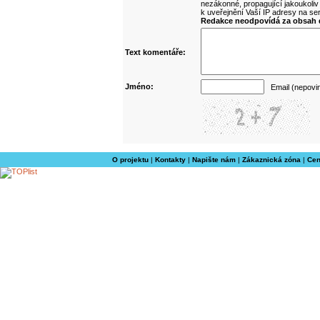
nezákonné, propagující jakoukoliv
k uveřejnění Vaší IP adresy na s
Redakce neodpovídá za obsah d
Text komentáře:
Jméno:
Email (nepovi
O projektu
|
Kontakty
|
Napište nám
|
Zákaznická zóna
|
Cen