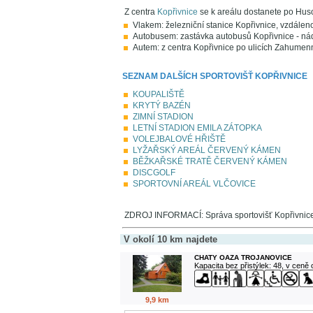
Z centra
Kopřivnice
se k areálu dostanete po Husov
Vlakem: železniční stanice Kopřivnice, vzdálen
Autobusem: zastávka autobusů Kopřivnice - nád
Autem: z centra Kopřivnice po ulicích Zahumen
SEZNAM DALŠÍCH SPORTOVIŠŤ KOPŘIVNICE
KOUPALIŠTĚ
KRYTÝ BAZÉN
ZIMNÍ STADION
LETNÍ STADION EMILA ZÁTOPKA
VOLEJBALOVÉ HŘIŠTĚ
LYŽAŘSKÝ AREÁL ČERVENÝ KÁMEN
BĚŽKAŘSKÉ TRATĚ ČERVENÝ KÁMEN
DISCGOLF
SPORTOVNÍ AREÁL VLČOVICE
ZDROJ INFORMACÍ: Správa sportovišť Kopřivnic
V okolí 10 km najdete
CHATY OAZA TROJANOVICE
Kapacita bez přistýlek: 48, v ceně
9,9 km