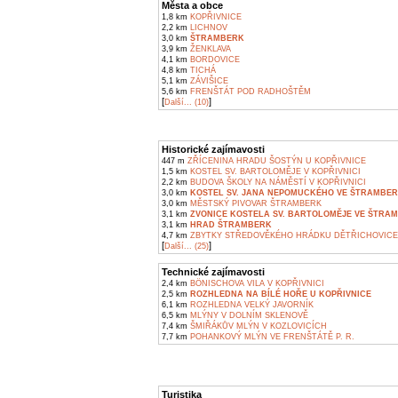
Města a obce
1,8 km
KOPŘIVNICE
2,2 km
LICHNOV
3,0 km
ŠTRAMBERK
3,9 km
ŽENKLAVA
4,1 km
BORDOVICE
4,8 km
TICHÁ
5,1 km
ZÁVIŠICE
5,6 km
FRENŠTÁT POD RADHOŠTĚM
[
]
Další... (10)
Historické zajímavosti
447 m
ZŘÍCENINA HRADU ŠOSTÝN U KOPŘIVNICE
1,5 km
KOSTEL SV. BARTOLOMĚJE V KOPŘIVNICI
2,2 km
BUDOVA ŠKOLY NA NÁMĚSTÍ V KOPŘIVNICI
3,0 km
KOSTEL SV. JANA NEPOMUCKÉHO VE ŠTRAMBE
3,0 km
MĚSTSKÝ PIVOVAR ŠTRAMBERK
3,1 km
ZVONICE KOSTELA SV. BARTOLOMĚJE VE ŠTRA
3,1 km
HRAD ŠTRAMBERK
4,7 km
ZBYTKY STŘEDOVĚKÉHO HRÁDKU DĚTŘICHOVICE V
[
]
Další... (25)
Technické zajímavosti
2,4 km
BÖNISCHOVA VILA V KOPŘIVNICI
2,5 km
ROZHLEDNA NA BÍLÉ HOŘE U KOPŘIVNICE
6,1 km
ROZHLEDNA VELKÝ JAVORNÍK
6,5 km
MLÝNY V DOLNÍM SKLENOVĚ
7,4 km
ŠMIŘÁKŮV MLÝN V KOZLOVICÍCH
7,7 km
POHANKOVÝ MLÝN VE FRENŠTÁTĚ P. R.
Turistika