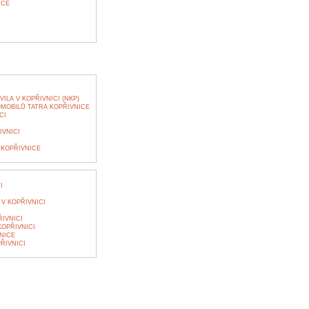
ICE
LA V KOPŘIVNICI (NKP)
OBILŮ TATRA KOPŘIVNICE
CI
VNICI
KOPŘIVNICE
I
V KOPŘIVNICI
IVNICI
KOPŘIVNICI
NICE
ŘIVNICI