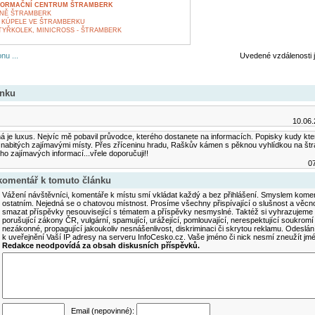
FORMAČNÍ CENTRUM ŠTRAMBERK
NĚ ŠTRAMBERK
Í KÚPELE VE ŠTRAMBERKU
YŘKOLEK, MINICROSS - ŠTRAMBERK
nu ...
Uvedené vzdálenosti 
ánku
10.06.
 je luxus. Nejvíc mě pobavil průvodce, kterého dostanete na informacích. Popisky kudy kter
nabitých zajímavými místy. Přes zříceninu hradu, Raškův kámen s pěknou vyhlídkou na št
ho zajímavých informací...vřele doporučuji!!
07
 komentář k tomuto článku
Vážení návštěvníci, komentáře k místu smí vkládat každý a bez přihlášení. Smyslem koment
ostatním. Nejedná se o chatovou místnost. Prosíme všechny přispívající o slušnost a věcn
smazat příspěvky nesouvisející s tématem a příspěvky nesmyslné. Taktéž si vyhrazujeme 
porušující zákony ČR, vulgární, spamující, urážející, pomlouvající, nerespektující soukromí
nezákonné, propagující jakoukoliv nesnášenlivost, diskriminaci či skrytou reklamu. Odesl
k uveřejnění Vaší IP adresy na serveru InfoCesko.cz. Vaše jméno či nick nesmí zneužít j
Redakce neodpovídá za obsah diskusních příspěvků.
Email (nepovinné):