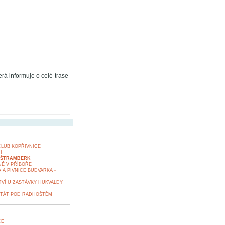
rá informuje o celé trase
CLUB KOPŘIVNICE
I
- ŠTRAMBERK
Ě V PŘÍBOŘE
A PIVNICE BUDVARKA -
TVÍ U ZASTÁVKY HUKVALDY
TÁT POD RADHOŠTĚM
CE