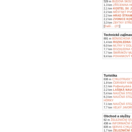
529 m
BUDOVA ŠKOLY
1,3 km
ZŘÍCENINA H
2,1 km
KOSTEL SV.
2,2 km
MĚSTSKÝ PIV
2,2 km
HRAD ŠTRA
2,2 km
ZVONICE KO
3,3 km
ZBYTKY STŘE
[
]
Další... (27)
Technické zajímav
891 m
BÖNISCHOVA V
1,4 km
ROZHLEDNA N
6,0 km
MLÝNY V DOL
7,7 km
ROZHLEDNA V
7,7 km
ŠMIŘÁKŮV ML
9,4 km
POHANKOVÝ M
Turistika
636 m
CYKLOTRASY V
1,9 km
ČERVENÝ KÁM
2,1 km
Podbeskydská p
2,2 km
LAŠSKÁ NAU
5,4 km
NAUČNÁ STEZ
6,3 km
NAUČNÁ STEZ
HŮRKY
7,1 km
NAUČNÁ STEZ
7,7 km
VELKÝ JAVOR
Obchod a služby
62 m
ŽELEZNIČNÍ ST
436 m
INFORMAČNÍ C
835 m
SERVIS CYKLO
1,7 km
ŽELEZNIČNÍ