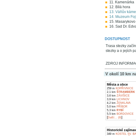
11. Kamenárka
12. Bílá hora
13. Váňův kám
14. Muzeum Fojt
15. Masarykovo
16. Sad Dr. Ed
DOSTUPNOST
Trasa stezky začín
stezky a o jejích 
ZDROJ INFORMACÍ
V okolí 10 km n
Města a obce
259 m
KOPŘIVNICE
2,1 km
ŠTRAMBERK
3,6 km
ZÁVIŠICE
3,9 km
LICHNOV
4,2 km
ŽENKLAVA
5,0 km
PŘÍBOR
5,3 km
RYBÍ
5,5 km
BORDOVICE
[
]
Další... (9)
Historické zajímav
349 m
KOSTEL SV. B