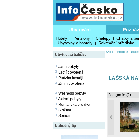
Ubytování
Poznáv
Hotely
Penziony
Chalupy
Chatky a bu
|
|
|
Ubytovny a hostely
Rekreační střediska
|
|
|
Úvod
-
Turistika
-
Besk
Ubytovací balíčky
Jarní pobyty
Letní dovolená
LAŠSKÁ NA
Podzim levněji
Zimní dovolená
Wellness pobyty
Fotografie (2)
Aktivní pobyty
Romantika pro dva
S dětmi
Senioři
Náhodný tip