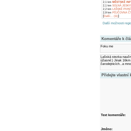
2,1 km
MĚSTSKÉ IN
2,1 km
SOLNÁ JESKY
2,2 km
LAŠSKÉ PIVN
2,9 km
PŮJČOVNA ČT
[
]
Další... (11)
Další možnosti regio
Komentáře k čl
Foku me
Lašská stezka naučná
úžasné:) Jinak 16km 
čarodejnicích...a mno
Přidejte vlastní
Text komentáře:
Jméno: