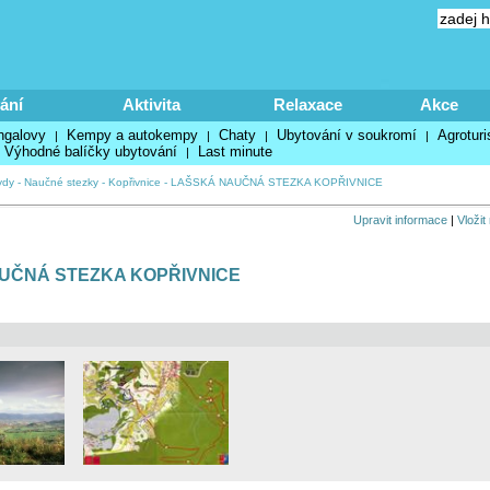
ání
Aktivita
Relaxace
Akce
ngalovy
Kempy a autokempy
Chaty
Ubytování v soukromí
Agroturi
|
|
|
|
Výhodné balíčky ubytování
Last minute
|
ydy
-
Naučné stezky
-
Kopřivnice
-
LAŠSKÁ NAUČNÁ STEZKA KOPŘIVNICE
Upravit informace
|
Vložit
UČNÁ STEZKA KOPŘIVNICE