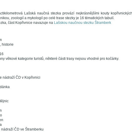
tikilometrová Lašská naučná stezka provází nejkrásnějšími kouty kopřivnickýc
tanikou, zoologií a mykologií po celé trase stezky je 16 tématických tabulí.
zka, část Kopřivnice navazuje na
Lašskou naučnou stezku Štramberk
m
 historie
16
ny věkové kategorie turistů, některé části trasy nejsou vhodné pro kočárky.
e nádraží ČD v Kopřivnici
udánka
dějnic
n
lo
en
a
o nádraží ČD ve Štramberku