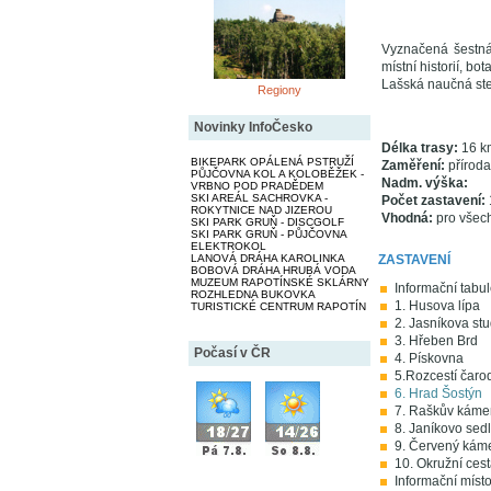
Vyznačená šestnác
místní historií, bo
Lašská naučná ste
Regiony
Novinky InfoČesko
Délka trasy:
16 k
BIKEPARK OPÁLENÁ PSTRUŽÍ
Zaměření:
příroda,
PŮJČOVNA KOL A KOLOBĚŽEK -
Nadm. výška:
VRBNO POD PRADĚDEM
SKI AREÁL SACHROVKA -
Počet zastavení:
ROKYTNICE NAD JIZEROU
Vhodná:
pro všech
SKI PARK GRUŇ - DISCGOLF
SKI PARK GRUŇ - PŮJČOVNA
ELEKTROKOL
LANOVÁ DRÁHA KAROLINKA
ZASTAVENÍ
BOBOVÁ DRÁHA HRUBÁ VODA
MUZEUM RAPOTÍNSKÉ SKLÁRNY
Informační tabul
ROZHLEDNA BUKOVKA
1. Husova lípa
TURISTICKÉ CENTRUM RAPOTÍN
2. Jasníkova st
3. Hřeben Brd
Počasí v ČR
4. Pískovna
5.Rozcestí čaro
6. Hrad Šostýn
7. Raškův káme
8. Janíkovo sed
9. Červený kám
10. Okružní cest
Informační míst