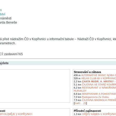
en
ství
 náměstí
varda Beneše
á před nádražím ČD v Kopřivnici u informační tabule – Nádraží ČD v Kopřivnici, kte
parametrech.
: zastavení NS
ajdete
Stravování a zábava
439 m
ALTERNATIVE MUSIC NORA 
529 m
HELAX CLUB 69 V KOPŘIVNIC
2,2 km
CHATA MUDR. A. HRSTKY 
5,1 km
ČAJOVNA VE STARÉ KOVÁRN
6,2 km
RESTAURANT U NÁMOŘNÍKA 
HUKVALDY
6,6 km
MINIPIVOVAR A POHOSTINS
7,0 km
Radegastovna Za Vodou
7,5 km
ČAJOVNA MAGNOLIA FRENŠ
[
]
Další... (3)
osti
Přírodní zajímavosti
ARTOLOMĚJE V KOPŘIVNICI
1,3 km
VÁŇŮV KÁMEN U KOPŘIVNI