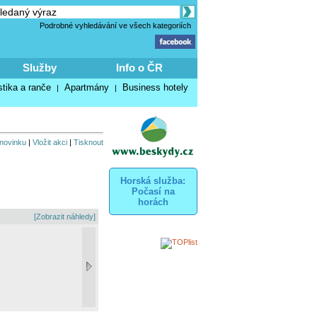
Podrobné vyhledávání ve všech kategoriích
Služby
Info o ČR
stika a ranče
Apartmány
Business hotely
|
|
 novinku
|
Vložit akci
|
Tisknout
Horská služba:
Počasí na
horách
[Zobrazit náhledy]