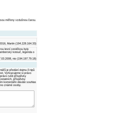
jsou měřeny vzdušnou čarou.
2016, Martin (194.228.164.33)
ou lesní cestičkou byly
ramberský kotouč, legenda o
.03.2008, nio (194.197.79.18)
ářů je předání dojmu či tipů
ost. Vyhrazujeme si právo
právo rušit příspěvky
 ostatních, příspěvky
áním komentáře dáváte souhlas
méno známé osoby.