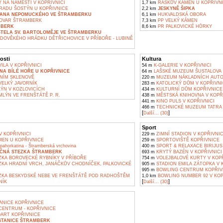
 NA NÁMĚSTÍ V KOPŘIVNICI
1,7 km
RAŠKŮV KÁMEN U KOPŘIVN
RADU ŠOSTÝN U KOPŘIVNICE
2,2 km
JESKYNĚ ŠIPKA
 JANA NEPOMUCKÉHO VE ŠTRAMBERKU
6,1 km
HUKVALDSKÁ OBORA
OVAR ŠTRAMBERK
7,3 km
PP VELKÝ KÁMEN
MBERK
8,6 km
PR PALKOVICKÉ HŮRKY
STELA SV. BARTOLOMĚJE VE ŠTRAMBERKU
DOVĚKÉHO HRÁDKU DĚTŘICHOVICE V PŘÍBOŘE - LUBINĚ
osti
Kultura
ILA V KOPŘIVNICI
54 m
K-GALERIE V KOPŘIVNICI
A BÍLÉ HOŘE U KOPŘIVNICE
64 m
LAŠSKÉ MUZEUM ŠUSTALOVA VI
NÍM SKLENOVĚ
220 m
MUZEUM NÁKLADNÍCH AUTOM
ELKÝ JAVORNÍK
283 m
KATOLICKÝ DŮM V KOPŘIVNI
ÝN V KOZLOVICÍCH
434 m
KULTURNÍ DŮM KOPŘIVNICE
LÝN VE FRENŠTÁTĚ P. R.
438 m
MĚSTSKÁ KNIHOVNA V KOPŘI
441 m
KINO PULS V KOPŘIVNICI
466 m
TECHNICKÉ MUZEUM TATRA 
[
]
Další... (30)
Sport
 KOPŘIVNICI
229 m
ZIMNÍ STADION V KOPŘIVNIC
EN U KOPŘIVNICE
259 m
SPORTOVIŠTĚ KOPŘIVNICE
ahorkatina - Štramberská vrchovina
400 m
SPORT & RELAXACE BIRIJUS 
ČNÁ STEZKA ŠTRAMBERK
693 m
KRYTÝ BAZÉN V KOPŘIVNICI
KA BOROVECKÉ RYBNÍKY V PŘÍBOŘE
754 m
VOLEJBALOVÉ KURTY V KOPŘ
KA HRADNÍ VRCH, JANÁČKŮV CHODNÍČEK, PALKOVICKÉ
905 m
STADION EMILA ZÁTOPKA V 
995 m
BOWLING CENTRUM KOPŘIV
KA BESKYDSKÉ NEBE VE FRENŠTÁTĚ POD RADHOŠTĚM
1,0 km
BOWLING NUMBER 92 V KOP
[
]
NÍK
Další... (30)
ANICE KOPŘIVNICE
ENTRUM - KOPŘIVNICE
ART KOPŘIVNICE
 STANICE ŠTRAMBERK