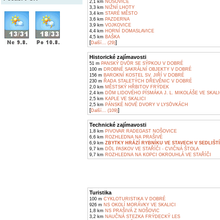
2,1 km
NOŠOVICE
3,3 km
NIŽNÍ LHOTY
3,4 km
STARÉ MĚSTO
3,6 km
PAZDERNA
3,9 km
VOJKOVICE
4,4 km
HORNÍ DOMASLAVICE
4,5 km
BAŠKA
[
]
Další... (29)
Historické zajímavosti
51 m
PANSKÝ DVŮR SE SÝPKOU V DOBRÉ
100 m
DROBNÉ SAKRÁLNÍ OBJEKTY V DOBRÉ
156 m
BAROKNÍ KOSTEL SV. JIŘÍ V DOBRÉ
230 m
ŘADA STALETÝCH DŘEVĚNIC V DOBRÉ
2,0 km
MĚSTSKÝ HŘBITOV FRÝDEK
2,4 km
DŮM LIDOVÉHO PÍSMÁKA J. L. MIKOLÁŠE VE SKALI
2,5 km
KAPLE VE SKALICI
2,5 km
PÁNSKÉ NOVÉ DVORY V LYSŮVKÁCH
[
]
Další... (109)
Technické zajímavosti
1,8 km
PIVOVAR RADEGAST NOŠOVICE
6,6 km
ROZHLEDNA NA PRAŠIVÉ
6,9 km
ZBYTKY HRÁZÍ RYBNÍKU VE STAVECH V SEDLIŠT
9,7 km
DŮL PASKOV VE STAŘÍČI - CVIČNÁ ŠTOLA
9,7 km
ROZHLEDNA NA KOPCI OKROUHLÁ VE STAŘÍČI
Turistika
100 m
CYKLOTURISTIKA V DOBRÉ
926 m
NS OKOLÍ MORÁVKY VE SKALICI
1,8 km
NS PRAŠIVÁ Z NOŠOVIC
3,2 km
NAUČNÁ STEZKA FRÝDECKÝ LES