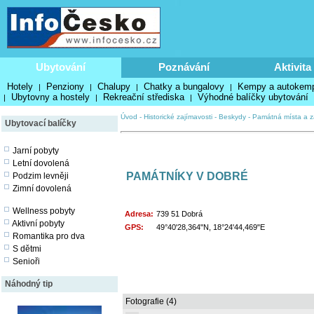
Ubytování
Poznávání
Aktivita
Hotely
Penziony
Chalupy
Chatky a bungalovy
Kempy a autokem
|
|
|
|
Ubytovny a hostely
Rekreační střediska
Výhodné balíčky ubytování
|
|
|
Úvod
-
Historické zajímavosti
-
Beskydy
-
Památná místa a z
Ubytovací balíčky
Jarní pobyty
Letní dovolená
PAMÁTNÍKY V DOBRÉ
Podzim levněji
Zimní dovolená
Wellness pobyty
Adresa:
739 51 Dobrá
Aktivní pobyty
GPS:
49°40'28,364"N, 18°24'44,469"E
Romantika pro dva
S dětmi
Senioři
Náhodný tip
Fotografie (4)