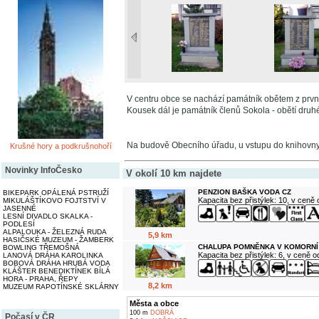
V centru obce se nachází památník obětem z první
Kousek dál je památník členů Sokola - obětí druh
Na budově Obecního úřadu, u vstupu do knihovny
Krušné hory a podkrušnohoří
Novinky InfoČesko
V okolí 10 km najdete
PENZION BAŠKA VODA CZ
BIKEPARK OPÁLENÁ PSTRUŽÍ
Kapacita bez přistýlek: 10, v ceně
MIKULÁŠTÍKOVO FOJTSTVÍ V
JASENNÉ
LESNÍ DIVADLO SKALKA -
PODLESÍ
ALPALOUKA - ŽELEZNÁ RUDA
5,9 km
HASIČSKÉ MUZEUM - ŽAMBERK
CHALUPA POMNĚNKA V KOMORNÍ
BOWLING TŘEMOŠNÁ
Kapacita bez přistýlek: 6, v ceně 
LANOVÁ DRÁHA KAROLINKA
BOBOVÁ DRÁHA HRUBÁ VODA
KLÁŠTER BENEDIKTÍNEK BÍLÁ
HORA - PRAHA, ŘEPY
8,2 km
MUZEUM RAPOTÍNSKÉ SKLÁRNY
Města a obce
100 m
DOBRÁ
Počasí v ČR