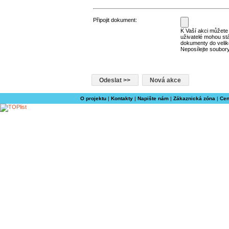
Připojit dokument:
K Vaší akci můžete p
uživatelé mohou st
dokumenty do velik
Neposílejte soubory
O projektu
|
Kontakty
|
Napište nám
|
Zákaznická zóna
|
Cen