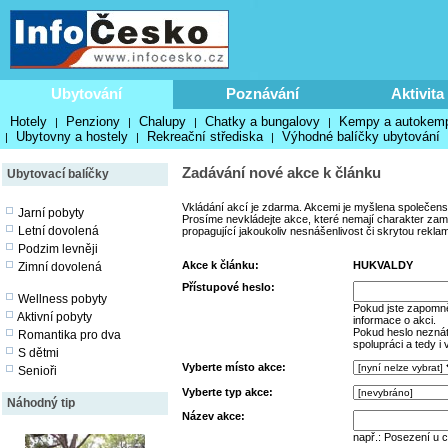
Ubytování
Poznávání
Aktivita
Hotely
Penziony
Chalupy
Chatky a bungalovy
Kempy a autokem
|
|
|
|
Ubytovny a hostely
Rekreační střediska
Výhodné balíčky ubytování
|
|
|
Zadávání nové akce k článku
Ubytovací balíčky
Vkládání akcí je zdarma. Akcemi je myšlena společens
Jarní pobyty
Prosíme nevkládejte akce, které nemají charakter zamě
Letní dovolená
propagující jakoukoliv nesnášenlivost či skrytou rekla
Podzim levněji
Akce k článku:
HUKVALDY
Zimní dovolená
Přístupové heslo:
Wellness pobyty
Pokud jste zapomně
Aktivní pobyty
informace o akci.
Pokud heslo neznáte
Romantika pro dva
spolupráci a tedy i
S dětmi
Vyberte místo akce:
Senioři
Vyberte typ akce:
Náhodný tip
Název akce:
např.: Posezení u 