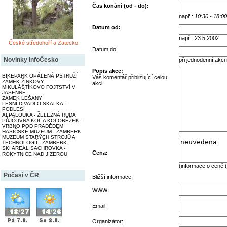
Čas konání (od - do):
např.:
10:30 - 18:00
Datum od:
např.: 23.5.2002
České středohoří a Žatecko
Datum do:
Novinky InfoČesko
při jednodenní akci
Popis akce:
BIKEPARK OPÁLENÁ PSTRUŽÍ
Váš komentář přibližující celou
ZÁMEK ŽINKOVY
akci
MIKULÁŠTÍKOVO FOJTSTVÍ V
JASENNÉ
ZÁMEK LEŠANY
LESNÍ DIVADLO SKALKA -
PODLESÍ
ALPALOUKA - ŽELEZNÁ RUDA
PŮJČOVNA KOL A KOLOBĚŽEK -
VRBNO POD PRADĚDEM
HASIČSKÉ MUZEUM - ŽAMBERK
MUZEUM STARÝCH STROJŮ A
TECHNOLOGIÍ - ŽAMBERK
SKI AREÁL SACHROVKA -
Cena:
ROKYTNICE NAD JIZEROU
(informace o ceně (
Počasí v ČR
Bližší informace:
WWW:
Email:
Organizátor: