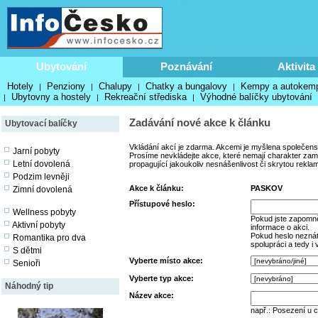
Ubytování
Poznávání
Aktivita
Hotely
Penziony
Chalupy
Chatky a bungalovy
Kempy a autokem
|
|
|
|
Ubytovny a hostely
Rekreační střediska
Výhodné balíčky ubytování
|
|
|
Zadávání nové akce k článku
Ubytovací balíčky
Vkládání akcí je zdarma. Akcemi je myšlena společens
Jarní pobyty
Prosíme nevkládejte akce, které nemají charakter zamě
Letní dovolená
propagující jakoukoliv nesnášenlivost či skrytou rekla
Podzim levněji
Akce k článku:
PASKOV
Zimní dovolená
Přístupové heslo:
Wellness pobyty
Pokud jste zapomně
Aktivní pobyty
informace o akci.
Pokud heslo neznáte
Romantika pro dva
spolupráci a tedy i
S dětmi
Vyberte místo akce:
Senioři
Vyberte typ akce:
Náhodný tip
Název akce:
např.: Posezení u 