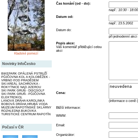
Čas konání (od - do):
např.:
10:30 - 18:00
Datum od:
např.: 23.5.2002
Datum do:
při jednodenní akci
Popis akce:
Váš komentář přibližující celou
akci
Kladské pomezí
Novinky InfoČesko
BIKEPARK OPÁLENÁ PSTRUŽÍ
PŮJČOVNA KOL A KOLOBĚŽEK -
VRBNO POD PRADĚDEM
SKI AREÁL SACHROVKA -
ROKYTNICE NAD JIZEROU
SKI PARK GRUŇ - DISCGOLF
Cena:
SKI PARK GRUŇ - PŮJČOVNA
ELEKTROKOL
(informace o ceně (
LANOVÁ DRÁHA KAROLINKA
BOBOVÁ DRÁHA HRUBÁ VODA
Bližší informace:
MUZEUM RAPOTÍNSKÉ SKLÁRNY
ROZHLEDNA BUKOVKA
TURISTICKÉ CENTRUM RAPOTÍN
WWW:
Email:
Počasí v ČR
Organizátor: