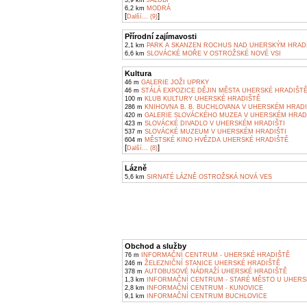
5,9 km
JALUBÍ
6,2 km
MODRÁ
[
]
Další... (9)
Přírodní zajímavosti
2,1 km
PARK A SKANZEN ROCHUS NAD UHERSKÝM HRAD
6,6 km
SLOVÁCKÉ MOŘE V OSTROŽSKÉ NOVÉ VSI
Kultura
46 m
GALERIE JOŽI UPRKY
46 m
STÁLÁ EXPOZICE DĚJIN MĚSTA UHERSKÉ HRADIŠT
100 m
KLUB KULTURY UHERSKÉ HRADIŠTĚ
286 m
KNIHOVNA B. B. BUCHLOVANA V UHERSKÉM HRADI
420 m
GALERIE SLOVÁCKÉHO MUZEA V UHERSKÉM HRAD
423 m
SLOVÁCKÉ DIVADLO V UHERSKÉM HRADIŠTI
537 m
SLOVÁCKÉ MUZEUM V UHERSKÉM HRADIŠTI
604 m
MĚSTSKÉ KINO HVĚZDA UHERSKÉ HRADIŠTĚ
[
]
Další... (8)
Lázně
5,6 km
SIRNATÉ LÁZNĚ OSTROŽSKÁ NOVÁ VES
Obchod a služby
76 m
INFORMAČNÍ CENTRUM - UHERSKÉ HRADIŠTĚ
246 m
ŽELEZNIČNÍ STANICE UHERSKÉ HRADIŠTĚ
378 m
AUTOBUSOVÉ NÁDRAŽÍ UHERSKÉ HRADIŠTĚ
1,3 km
INFORMAČNÍ CENTRUM - STARÉ MĚSTO U UHERS
2,8 km
INFORMAČNÍ CENTRUM - KUNOVICE
9,1 km
INFORMAČNÍ CENTRUM BUCHLOVICE