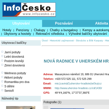
Ubytování
Poznávání
Aktivita
Hotely
Penziony
Chalupy
Chatky a bungalovy
Kempy a autokem
|
|
|
|
Ubytovny a hostely
Rekreační střediska
Výhodné balíčky ubytování
|
|
|
Úvod
-
Historické zajímavosti
-
Slovácko a Bílé Karpaty
-
His
Ubytovací balíčky
Jarní pobyty
Letní dovolená
NOVÁ RADNICE V UHERSKÉM HR
Podzim levněji
Zimní dovolená
Wellness pobyty
Adresa:
Masarykovo náměstí 19, 686 01 Uherské Hra
Aktivní pobyty
Telefon:
+420 572 525 111, 572 525 299
Romantika pro dva
Email:
mic(zavináč)uherske-hradiste(tečka)cz
S dětmi
WWW:
http://www.uherske-hradiste.cz/cil/1430/
Senioři
GPS:
49°4'4,160"N, 17°27'37,360"E
Náhodný tip
Fotografie (1)