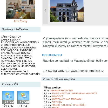
Jižní Čechy
Novinky InfoČesko
ZÁMEK ŽINKOVY
V jihozápadním rohu náměstí stojí budova Nové 
ZÁMEK LEŠANY
atlanti, mezi nimiž je umístěn znak města. V 
PŮJČOVNA KOL A KOLOBĚŽEK -
VRBNO POD PRADĚDEM
zachycující výjevy ze založení města Přemyslem Ot
MUZEUM STARÝCH STROJŮ A
TECHNOLOGIÍ - ŽAMBERK
SKI AREÁL SACHROVKA -
DOSTUPNOST
ROKYTNICE NAD JIZEROU
SKIAREÁL KOUPALIŠTĚ -
Radnice se nachází na Masarykově náměstí v ce
ROKYTNICE NAD JIZEROU
SKI PARK GRUŇ - DISCGOLF
SKI PARK GRUŇ - PŮJČOVNA
ELEKTROKOL
ZDROJ INFORMACÍ: www.uherske-hradiste.cz
ROZHLEDNA BUKOVKA
TURISTICKÉ CENTRUM RAPOTÍN
V okolí 10 km najdete
Počasí v ČR
Města a obce
16 m
UHERSKÉ HRADIŠTĚ
1,4 km
STARÉ MĚSTO U UHERSKÉHO HRADIŠTĚ
2,9 km
KUNOVICE
4,5 km
KOSTELANY NAD MORAVOU
5,7 km
ZLECHOV
5,8 km
PODOLÍ (UHERSKÉ HRADIŠTĚ)