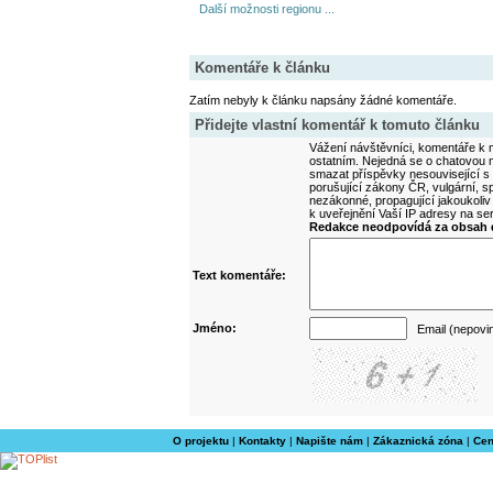
Další možnosti regionu ...
Komentáře k článku
Zatím nebyly k článku napsány žádné komentáře.
Přidejte vlastní komentář k tomuto článku
Vážení návštěvníci, komentáře k m
ostatním. Nejedná se o chatovou m
smazat příspěvky nesouvisející s
porušující zákony ČR, vulgární, sp
nezákonné, propagující jakoukoliv
k uveřejnění Vaší IP adresy na s
Redakce neodpovídá za obsah d
Text komentáře:
Jméno:
Email (nepovi
O projektu
|
Kontakty
|
Napište nám
|
Zákaznická zóna
|
Cen