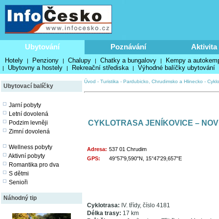
Ubytování
Poznávání
Aktivita
Hotely
Penziony
Chalupy
Chatky a bungalovy
Kempy a autokem
|
|
|
|
Ubytovny a hostely
Rekreační střediska
Výhodné balíčky ubytování
|
|
|
Úvod
-
Turistika
-
Pardubicko, Chrudimsko a Hlinecko
-
Cykl
Ubytovací balíčky
Jarní pobyty
Letní dovolená
CYKLOTRASA JENÍKOVICE – NO
Podzim levněji
Zimní dovolená
Wellness pobyty
Adresa:
537 01 Chrudim
Aktivní pobyty
GPS:
49°57'9,590"N, 15°47'29,657"E
Romantika pro dva
S dětmi
Senioři
Náhodný tip
Cyklotrasa:
IV. třídy, číslo 4181
Délka trasy:
17 km