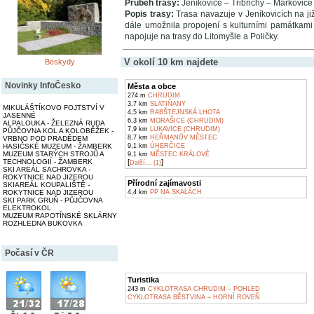
Průběh trasy:
Jeníkovice – Třibřichy – Markovic
Popis trasy:
Trasa navazuje v Jeníkovicích na j
dále umožnila propojení s kulturními památkami
napojuje na trasy do Litomyšle a Poličky.
V okolí 10 km najdete
Beskydy
Novinky InfoČesko
Města a obce
274 m
CHRUDIM
3,7 km
SLATIŇANY
MIKULÁŠTÍKOVO FOJTSTVÍ V
4,5 km
RABŠTEJNSKÁ LHOTA
JASENNÉ
6,3 km
MORAŠICE (CHRUDIM)
ALPALOUKA - ŽELEZNÁ RUDA
7,9 km
LUKAVICE (CHRUDIM)
PŮJČOVNA KOL A KOLOBĚŽEK -
8,7 km
HEŘMANŮV MĚSTEC
VRBNO POD PRADĚDEM
HASIČSKÉ MUZEUM - ŽAMBERK
9,1 km
ÚHERČICE
MUZEUM STARÝCH STROJŮ A
9,1 km
MĚSTEC KRÁLOVÉ
TECHNOLOGIÍ - ŽAMBERK
[
]
Další... (1)
SKI AREÁL SACHROVKA -
ROKYTNICE NAD JIZEROU
Přírodní zajímavosti
SKIAREÁL KOUPALIŠTĚ -
ROKYTNICE NAD JIZEROU
4,4 km
PP NA SKALÁCH
SKI PARK GRUŇ - PŮJČOVNA
ELEKTROKOL
MUZEUM RAPOTÍNSKÉ SKLÁRNY
ROZHLEDNA BUKOVKA
Počasí v ČR
Turistika
243 m
CYKLOTRASA CHRUDIM – POHLED
CYKLOTRASA BĚSTVINA – HORNÍ ROVEŇ