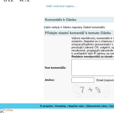
Další možnosti regionu ...
Komentáře k článku
Zatím nebyly k článku napsány žádné komentáře.
Přidejte vlastní komentář k tomuto článku
Vážení návštěvníci, komentáře k m
ostatním. Nejedná se o chatovou m
smazat příspěvky nesouvisející s
porušující zákony ČR, vulgární, sp
nezákonné, propagující jakoukoliv
k uveřejnění Vaší IP adresy na s
Redakce neodpovídá za obsah d
Text komentáře:
Jméno:
Email (nepovi
O projektu
|
Kontakty
|
Napište nám
|
Zákaznická zóna
|
Cen