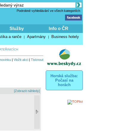
Podrobné vyhledávání ve všech kategoriích
Služby
Info o ČR
stika a ranče
Apartmány
Business hotely
|
|
ATEŘINICÍCH
 novinku
|
Vložit akci
|
Tisknout
Horská služba:
Počasí na
horách
[Zobrazit náhledy]