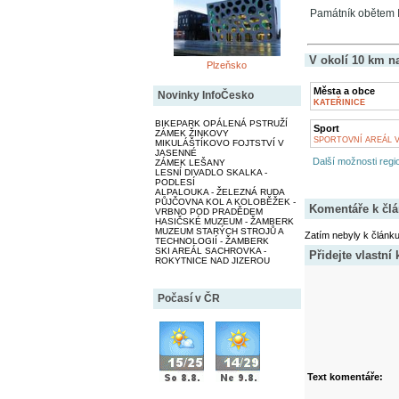
Památník obětem I. 
V okolí 10 km n
Plzeňsko
Města a obce
Novinky InfoČesko
KATEŘINICE
BIKEPARK OPÁLENÁ PSTRUŽÍ
Sport
ZÁMEK ŽINKOVY
SPORTOVNÍ AREÁL V
MIKULÁŠTÍKOVO FOJTSTVÍ V
JASENNÉ
Další možnosti regio
ZÁMEK LEŠANY
LESNÍ DIVADLO SKALKA -
PODLESÍ
ALPALOUKA - ŽELEZNÁ RUDA
PŮJČOVNA KOL A KOLOBĚŽEK -
Komentáře k čl
VRBNO POD PRADĚDEM
HASIČSKÉ MUZEUM - ŽAMBERK
MUZEUM STARÝCH STROJŮ A
Zatím nebyly k článk
TECHNOLOGIÍ - ŽAMBERK
SKI AREÁL SACHROVKA -
Přidejte vlastní
ROKYTNICE NAD JIZEROU
Počasí v ČR
Text komentáře: