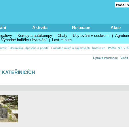
ání
Aktivita
Relaxace
Akce
ngalovy
Kempy a autokempy
Chaty
Ubytování v soukromí
Agroturi
|
|
|
|
Výhodné balíčky ubytování
Last minute
|
avosti
-
Ostravsko, Opavsko a poodří
-
Památná místa a zajímavosti
-
Kateřinice
-
PAMÁTNÍK V K
Upravit informace
|
Vložit
 KATEŘINICÍCH