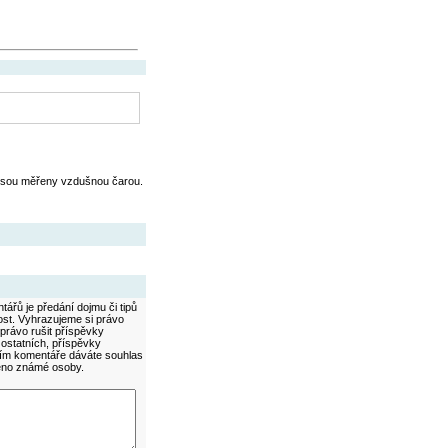
jsou měřeny vzdušnou čarou.
ářů je předání dojmu či tipů
ost. Vyhrazujeme si právo
právo rušit příspěvky
 ostatních, příspěvky
áním komentáře dáváte souhlas
méno známé osoby.