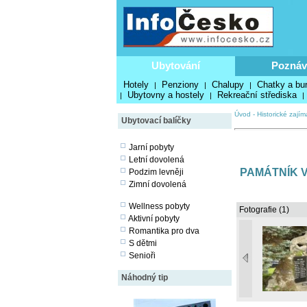
Ubytování
Poznáv
Hotely
Penziony
Chalupy
Chatky a bu
|
|
|
Ubytovny a hostely
Rekreační střediska
|
|
|
Úvod
-
Historické zajím
Ubytovací balíčky
Jarní pobyty
Letní dovolená
PAMÁTNÍK V
Podzim levněji
Zimní dovolená
Wellness pobyty
Fotografie (1)
Aktivní pobyty
Romantika pro dva
S dětmi
Senioři
Náhodný tip