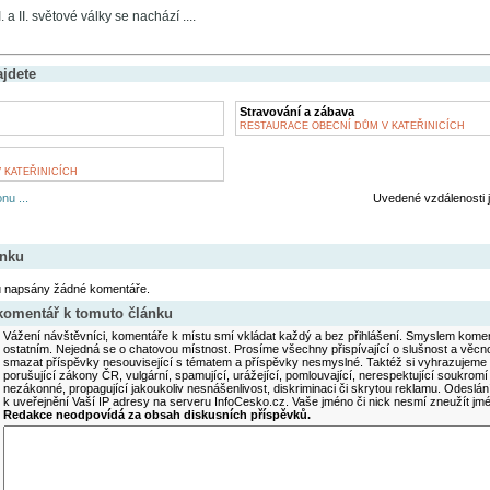
a II. světové války se nachází ....
ajdete
Stravování a zábava
RESTAURACE OBECNÍ DŮM V KATEŘINICÍCH
 KATEŘINICÍCH
nu ...
Uvedené vzdálenosti 
ánku
u napsány žádné komentáře.
 komentář k tomuto článku
Vážení návštěvníci, komentáře k místu smí vkládat každý a bez přihlášení. Smyslem koment
ostatním. Nejedná se o chatovou místnost. Prosíme všechny přispívající o slušnost a věcn
smazat příspěvky nesouvisející s tématem a příspěvky nesmyslné. Taktéž si vyhrazujeme 
porušující zákony ČR, vulgární, spamující, urážející, pomlouvající, nerespektující soukromí
nezákonné, propagující jakoukoliv nesnášenlivost, diskriminaci či skrytou reklamu. Odesl
k uveřejnění Vaší IP adresy na serveru InfoCesko.cz. Vaše jméno či nick nesmí zneužít j
Redakce neodpovídá za obsah diskusních příspěvků.