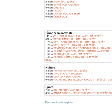
2,8 km
HAMR NA JEZEŘE
4,9 km
STRÁŽ POD RALSKEM
6,0 km
DUBNICE
7,2 km
KŘIŽANY
8,2 km
NOVINY POD RALSKEM
9,9 km
ČESKÝ DUB
Přírodní zajímavosti
148 m
VYHLÍDKA U DIVADLA U HAMRU NA JEZEŘE
622 m
ŠIROKÝ KÁMEN U HAMRU NA JEZEŘE
1,2 km
VRCH SCHACHTSTEIN U HAMRU NA JEZEŘE
1,2 km
VRCH OSTRÝ U HAMRU NA JEZEŘE
1,3 km
DĚVÍNSKÝ RYBNÍK A DĚVÍNSKÁ LOUKA U HAMRU 
1,5 km
SKALNÍ ÚTVAR STOHÁNEK U HAMRU NA JEZEŘE
1,5 km
STOHÁNEK U HAMRU NA JEZEŘE
1,6 km
DLOUHÝ KÁMEN Z HAMRU NA JEZEŘE
[
]
Další... (11)
Kultura
3,2 km
KNIHOVNA HAMR NA JEZEŘE
4,5 km
KINO STRÁŽ P. RALSKEM
8,0 km
LESNÍ DIVADLO RALSKO
9,6 km
PODJEŠTĚDSKÉ MUZEUM KAROLINY SVĚTLÉ – ČE
Sport
2,6 km
KOUPALIŠTĚ HAMR NA JEZEŘE
4,5 km
PANDA SPORT – SPORTOVNÍ CENTRUM STRÁŽ PO
Další možnosti regionu ...