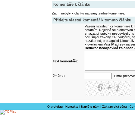
Komentáře k článku
Zatím nebyly k článku napsány žádné komentáře.
Přidejte vlastní komentář k tomuto článku
Vážení návštěvníci, komentáře k m
ostatním. Nejedná se o chatovou m
smazat příspěvky nesouvisející s
porušující zákony ČR, vulgární, sp
nezákonné, propagující jakoukoliv
k uveřejnění Vaší IP adresy na s
Redakce neodpovídá za obsah d
Text komentáře:
Jméno:
Email (nepovi
O projektu
|
Kontakty
|
Napište nám
|
Zákaznická zóna
|
Cen