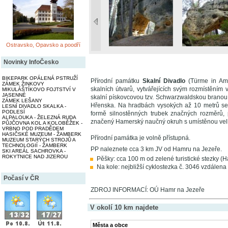
Ostravsko, Opavsko a poodří
Novinky InfoČesko
BIKEPARK OPÁLENÁ PSTRUŽÍ
Přírodní památku
Skalní Divadlo
(Türme in Amp
ZÁMEK ŽINKOVY
skalních útvarů, vytvářejících svým rozmístěním 
MIKULÁŠTÍKOVO FOJTSTVÍ V
JASENNÉ
skalní pískovcovou tzv. Schwarzwaldskou branou
ZÁMEK LEŠANY
Hřenska. Na hradbách vysokých až 10 metrů se vys
LESNÍ DIVADLO SKALKA -
PODLESÍ
formě silnostěnných trubek značných rozměrů,
ALPALOUKA - ŽELEZNÁ RUDA
značený Hamerský naučný okruh s umístěnou velko
PŮJČOVNA KOL A KOLOBĚŽEK -
VRBNO POD PRADĚDEM
HASIČSKÉ MUZEUM - ŽAMBERK
Přírodní památka je volně přístupná.
MUZEUM STARÝCH STROJŮ A
TECHNOLOGIÍ - ŽAMBERK
PP naleznete cca 3 km JV od Hamru na Jezeře.
SKI AREÁL SACHROVKA -
ROKYTNICE NAD JIZEROU
Pěšky: cca 100 m od zelené turistické stezky 
Na kole: nejbližší cyklostezka č. 3046 vzdálen
Počasí v ČR
ZDROJ INFORMACÍ: OÚ Hamr na Jezeře
V okolí 10 km najdete
Města a obce