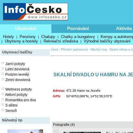
Ubytování
Poznávání
Aktivita
Hotely
Penziony
Chalupy
Chatky a bungalovy
Kempy a autokem
|
|
|
|
Ubytovny a hostely
Rekreační střediska
Výhodné balíčky ubytování
|
|
|
Úvod
-
Přírodní zajímavosti
-
Máchův kraj
-
Skalní města a ú
Ubytovací balíčky
Jarní pobyty
Letní dovolená
SKALNÍ DIVADLO U HAMRU NA J
Podzim levněji
Zimní dovolená
Wellness pobyty
Adresa:
471 28 Hamr na Jezeře
Aktivní pobyty
GPS:
50°40'53,069"N, 14°51'38,570"E
Romantika pro dva
S dětmi
Senioři
Náhodný tip
Fotografie (4)