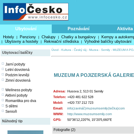
Ubytování
Poznávání
Aktivita
Hotely
Penziony
Chalupy
Chatky a bungalovy
Kempy a autokem
|
|
|
|
Ubytovny a hostely
Rekreační střediska
Výhodné balíčky ubytování
|
|
|
Úvod
-
Kultura
-
Český ráj
-
Muzea
-
Semily
-
MUZEUM A PO
Ubytovací balíčky
Jarní pobyty
Letní dovolená
MUZEUM A POJIZERSKÁ GALERIE
Podzim levněji
Zimní dovolená
Wellness pobyty
Adresa:
Husova 2, 513 01 Semily
Aktivní pobyty
Telefon:
+420 481 622 528
Romantika pro dva
Mobil:
+420 737 212 723
S dětmi
Email:
info(zavináč)muzeumsemily(tečka)com
Senioři
WWW:
http://www.muzeumsemily.com
GPS:
50°36'12,220"N, 15°20'5,660"E
Náhodný tip
Fotografie (2)