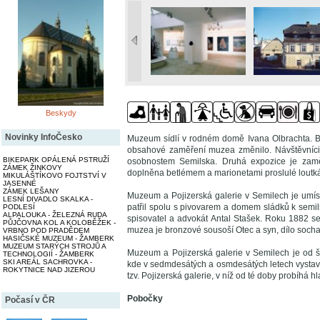
Beskydy
Novinky InfoČesko
Muzeum sídlí v rodném domě Ivana Olbrachta. B
obsahové zaměření muzea změnilo. Návštěvníci
BIKEPARK OPÁLENÁ PSTRUŽÍ
osobnostem Semilska. Druhá expozice je zaměř
ZÁMEK ŽINKOVY
doplněna betlémem a marionetami proslulé loutká
MIKULÁŠTÍKOVO FOJTSTVÍ V
JASENNÉ
ZÁMEK LEŠANY
Muzeum a Pojizerská galerie v Semilech je umís
LESNÍ DIVADLO SKALKA -
patřil spolu s pivovarem a domem sládků k semil
PODLESÍ
ALPALOUKA - ŽELEZNÁ RUDA
spisovatel a advokát Antal Stašek. Roku 1882 se 
PŮJČOVNA KOL A KOLOBĚŽEK -
muzea je bronzové sousoší Otec a syn, dílo soch
VRBNO POD PRADĚDEM
HASIČSKÉ MUZEUM - ŽAMBERK
MUZEUM STARÝCH STROJŮ A
Muzeum a Pojizerská galerie v Semilech je od še
TECHNOLOGIÍ - ŽAMBERK
SKI AREÁL SACHROVKA -
kde v sedmdesátých a osmdesátých letech vystavov
ROKYTNICE NAD JIZEROU
tzv. Pojizerská galerie, v níž od té doby probíhá 
Pobočky
Počasí v ČR