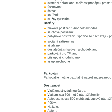
svatební obřad: ano, možnost pronájmu prostor 
úschovna:
šatna:
kouření:
služby cyklistům:
Bariéry
zrakové postižení: vhodné/nevhodné
sluchové postižení:
pohybové postižení: Expozice se nacházejí v p
sociální zařízení: ne
výtah: ne
dostatečná šířka dveří a chodeb: ano
parkování pro TP: ano
přístupový chodník: ano
vstup: nevhodné
Parkování
Parkovat je možné bezplatně naproti muzea nebo 
Dostupnost
Vzdálenost vzdušnou čarou:
Vlakem: cca 500 metrů nádraží Semily
Autobusem: cca 500 metrů autobusové nádraží
Pěšky:
Na kole:
Autem: