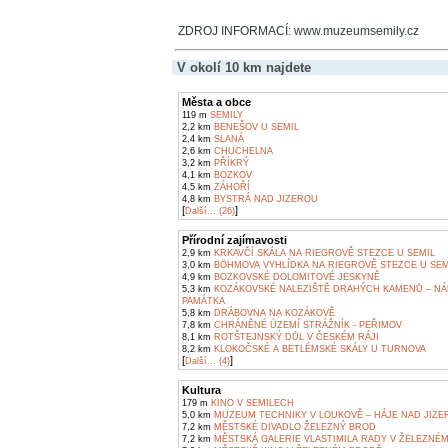
ZDROJ INFORMACÍ: www.muzeumsemily.cz
V okolí 10 km najdete
Města a obce
119 m
SEMILY
2,2 km
BENEŠOV U SEMIL
2,4 km
SLANÁ
2,6 km
CHUCHELNA
3,2 km
PŘÍKRÝ
4,1 km
BOZKOV
4,5 km
ZÁHOŘÍ
4,8 km
BYSTRÁ NAD JIZEROU
[
]
Další... (26)
Přírodní zajímavosti
2,9 km
KRKAVČÍ SKÁLA NA RIEGROVĚ STEZCE U SEMIL
3,0 km
BÖHMOVA VYHLÍDKA NA RIEGROVĚ STEZCE U SEM
4,9 km
BOZKOVSKÉ DOLOMITOVÉ JESKYNĚ
5,3 km
KOZÁKOVSKÉ NALEZIŠTĚ DRAHÝCH KAMENŮ – NÁ
PAMÁTKA
5,8 km
DRÁBOVNA NA KOZÁKOVĚ
7,8 km
CHRÁNĚNÉ ÚZEMÍ STRÁŽNÍK - PEŘIMOV
8,1 km
ROTŠTEJNSKÝ DŮL V ČESKÉM RÁJI
8,2 km
KLOKOČSKÉ A BETLÉMSKÉ SKÁLY U TURNOVA
[
]
Další... (4)
Kultura
179 m
KINO V SEMILECH
5,0 km
MUZEUM TECHNIKY V LOUKOVĚ – HÁJE NAD JIZE
7,2 km
MĚSTSKÉ DIVADLO ŽELEZNÝ BROD
7,2 km
MĚSTSKÁ GALERIE VLASTIMILA RADY V ŽELEZNÉ