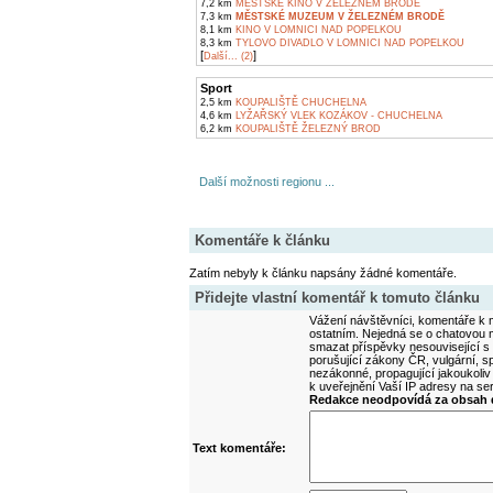
7,2 km
MĚSTSKÉ KINO V ŽELEZNÉM BRODĚ
7,3 km
MĚSTSKÉ MUZEUM V ŽELEZNÉM BRODĚ
8,1 km
KINO V LOMNICI NAD POPELKOU
8,3 km
TYLOVO DIVADLO V LOMNICI NAD POPELKOU
[
]
Další... (2)
Sport
2,5 km
KOUPALIŠTĚ CHUCHELNA
4,6 km
LYŽAŘSKÝ VLEK KOZÁKOV - CHUCHELNA
6,2 km
KOUPALIŠTĚ ŽELEZNÝ BROD
Další možnosti regionu ...
Komentáře k článku
Zatím nebyly k článku napsány žádné komentáře.
Přidejte vlastní komentář k tomuto článku
Vážení návštěvníci, komentáře k m
ostatním. Nejedná se o chatovou m
smazat příspěvky nesouvisející s
porušující zákony ČR, vulgární, sp
nezákonné, propagující jakoukoliv
k uveřejnění Vaší IP adresy na s
Redakce neodpovídá za obsah d
Text komentáře: