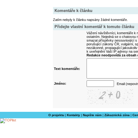
Komentáře k článku
Zatím nebyly k článku napsány žádné komentáře.
Přidejte vlastní komentář k tomuto článku
Vážení návštěvníci, komentáře k m
ostatním. Nejedná se o chatovou m
smazat příspěvky nesouvisející s
porušující zákony ČR, vulgární, sp
nezákonné, propagující jakoukoliv
k uveřejnění Vaší IP adresy na s
Redakce neodpovídá za obsah d
Text komentáře:
Jméno:
Email (nepovi
O projektu
|
Kontakty
|
Napište nám
|
Zákaznická zóna
|
Cen