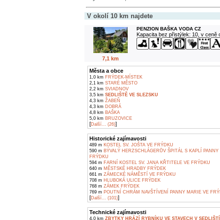
V okolí 10 km najdete
PENZION BAŠKA VODA CZ
Kapacita bez přistýlek: 10, v ceně
7,1 km
Města a obce
1,0 km
FRÝDEK-MÍSTEK
2,1 km
STARÉ MĚSTO
2,2 km
SVIADNOV
3,5 km
SEDLIŠTĚ VE SLEZSKU
4,3 km
ŽABEŇ
4,3 km
DOBRÁ
4,8 km
BAŠKA
5,0 km
BRUZOVICE
[
]
Další... (26)
Historické zajímavosti
489 m
KOSTEL SV. JOŠTA VE FRÝDKU
590 m
BÝVALÝ HERZSCHLÁGERŮV ŠPITÁL S KAPLÍ PANNY
FRÝDKU
594 m
FARNÍ KOSTEL SV. JANA KŘTITELE VE FRÝDKU
640 m
MĚSTSKÉ HRADBY FRÝDEK
661 m
ZÁMECKÉ NÁMĚSTÍ VE FRÝDKU
708 m
HLUBOKÁ ULICE FRÝDEK
768 m
ZÁMEK FRÝDEK
769 m
POUTNÍ CHRÁM NAVŠTÍVENÍ PANNY MARIE VE FR
[
]
Další... (101)
Technické zajímavosti
4,0 km
ZBYTKY HRÁZÍ RYBNÍKU VE STAVECH V SEDLIŠT