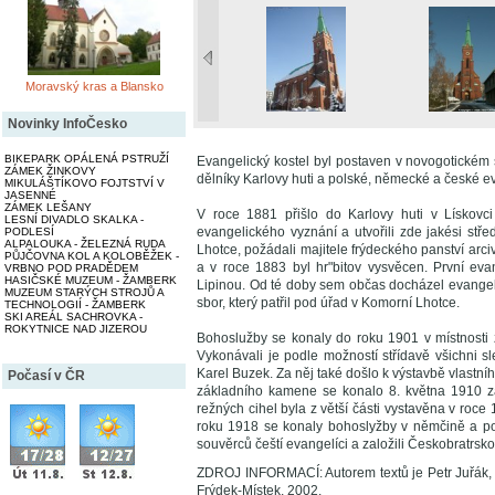
Moravský kras a Blansko
Novinky InfoČesko
BIKEPARK OPÁLENÁ PSTRUŽÍ
Evangelický kostel byl postaven v novogotickém 
ZÁMEK ŽINKOVY
dělníky Karlovy huti a polské, německé a české e
MIKULÁŠTÍKOVO FOJTSTVÍ V
JASENNÉ
ZÁMEK LEŠANY
V roce 1881 přišlo do Karlovy huti v Lískovci
LESNÍ DIVADLO SKALKA -
evangelického vyznání a utvořili zde jakési stře
PODLESÍ
ALPALOUKA - ŽELEZNÁ RUDA
Lhotce, požádali majitele frýdeckého panství arci
PŮJČOVNA KOL A KOLOBĚŽEK -
a v roce 1883 byl hr"bitov vysvěcen. První ev
VRBNO POD PRADĚDEM
HASIČSKÉ MUZEUM - ŽAMBERK
Lipinou. Od té doby sem občas docházel evangelick
MUZEUM STARÝCH STROJŮ A
sbor, který patřil pod úřad v Komorní Lhotce.
TECHNOLOGIÍ - ŽAMBERK
SKI AREÁL SACHROVKA -
ROKYTNICE NAD JIZEROU
Bohoslužby se konaly do roku 1901 v místnosti 
Vykonávali je podle možností střídavě všichni s
Karel Buzek. Za něj také došlo k výstavbě vlastní
Počasí v ČR
základního kamene se konalo 8. května 1910 za 
režných cihel byla z větší části vystavěna v roc
roku 1918 se konaly bohoslyžby v němčině a po
souvěrců čeští evangelíci a založili Českobratrsk
ZDROJ INFORMACÍ: Autorem textů je Petr Juřák,
Frýdek-Místek, 2002.