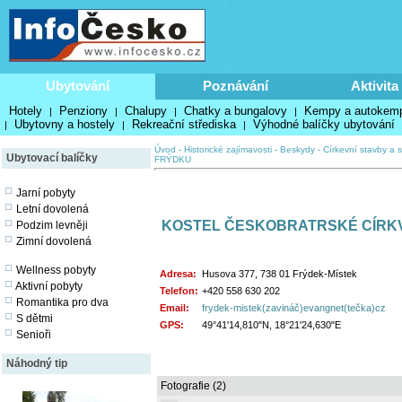
Ubytování
Poznávání
Aktivita
Hotely
Penziony
Chalupy
Chatky a bungalovy
Kempy a autokem
|
|
|
|
Ubytovny a hostely
Rekreační střediska
Výhodné balíčky ubytování
|
|
|
Úvod
-
Historické zajímavosti
-
Beskydy
-
Církevní stavby a s
Ubytovací balíčky
FRÝDKU
Jarní pobyty
Letní dovolená
KOSTEL ČESKOBRATRSKÉ CÍRKV
Podzim levněji
Zimní dovolená
Wellness pobyty
Adresa:
Husova 377, 738 01 Frýdek-Místek
Aktivní pobyty
Telefon:
+420 558 630 202
Romantika pro dva
Email:
frydek-mistek(zavináč)evangnet(tečka)cz
S dětmi
GPS:
49°41'14,810"N, 18°21'24,630"E
Senioři
Náhodný tip
Fotografie (2)