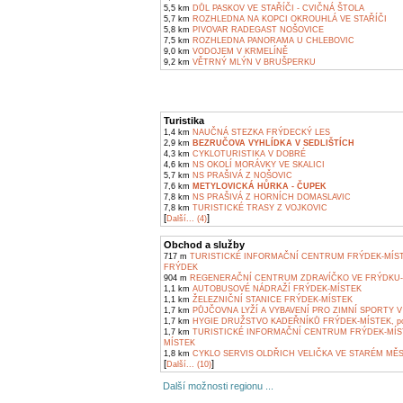
5,5 km
DŮL PASKOV VE STAŘÍČI - CVIČNÁ ŠTOLA
5,7 km
ROZHLEDNA NA KOPCI OKROUHLÁ VE STAŘÍČI
5,8 km
PIVOVAR RADEGAST NOŠOVICE
7,5 km
ROZHLEDNA PANORAMA U CHLEBOVIC
9,0 km
VODOJEM V KRMELÍNĚ
9,2 km
VĚTRNÝ MLÝN V BRUŠPERKU
Turistika
1,4 km
NAUČNÁ STEZKA FRÝDECKÝ LES
2,9 km
BEZRUČOVA VYHLÍDKA V SEDLIŠTÍCH
4,3 km
CYKLOTURISTIKA V DOBRÉ
4,6 km
NS OKOLÍ MORÁVKY VE SKALICI
5,7 km
NS PRAŠIVÁ Z NOŠOVIC
7,6 km
METYLOVICKÁ HŮRKA - ČUPEK
7,8 km
NS PRAŠIVÁ Z HORNÍCH DOMASLAVIC
7,8 km
TURISTICKÉ TRASY Z VOJKOVIC
[
]
Další... (4)
Obchod a služby
717 m
TURISTICKÉ INFORMAČNÍ CENTRUM FRÝDEK-MÍS
FRÝDEK
904 m
REGENERAČNÍ CENTRUM ZDRAVÍČKO VE FRÝDKU-
1,1 km
AUTOBUSOVÉ NÁDRAŽÍ FRÝDEK-MÍSTEK
1,1 km
ŽELEZNIČNÍ STANICE FRÝDEK-MÍSTEK
1,7 km
PŮJČOVNA LYŽÍ A VYBAVENÍ PRO ZIMNÍ SPORTY V
1,7 km
HYGIE DRUŽSTVO KADEŘNÍKŮ FRÝDEK-MÍSTEK, pob
1,7 km
TURISTICKÉ INFORMAČNÍ CENTRUM FRÝDEK-MÍS
MÍSTEK
1,8 km
CYKLO SERVIS OLDŘICH VELIČKA VE STARÉM MĚ
[
]
Další... (10)
Další možnosti regionu ...