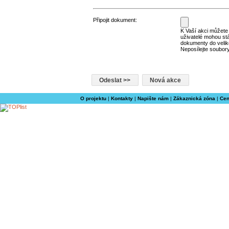
Připojit dokument:
K Vaší akci můžete p
uživatelé mohou st
dokumenty do velik
Neposílejte soubory
O projektu
|
Kontakty
|
Napište nám
|
Zákaznická zóna
|
Cen