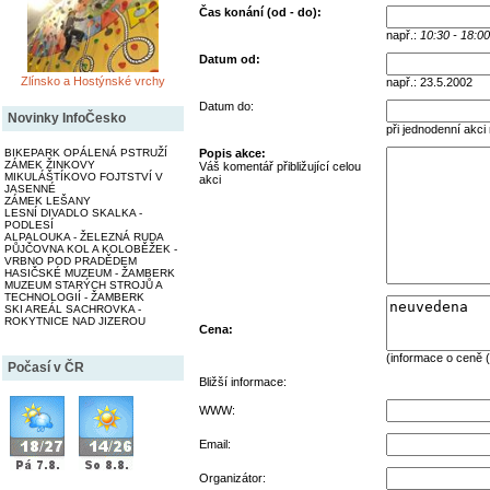
Čas konání (od - do):
např.:
10:30 - 18:00
Datum od:
Zlínsko a Hostýnské vrchy
např.: 23.5.2002
Datum do:
Novinky InfoČesko
při jednodenní akci
BIKEPARK OPÁLENÁ PSTRUŽÍ
Popis akce:
ZÁMEK ŽINKOVY
Váš komentář přibližující celou
MIKULÁŠTÍKOVO FOJTSTVÍ V
akci
JASENNÉ
ZÁMEK LEŠANY
LESNÍ DIVADLO SKALKA -
PODLESÍ
ALPALOUKA - ŽELEZNÁ RUDA
PŮJČOVNA KOL A KOLOBĚŽEK -
VRBNO POD PRADĚDEM
HASIČSKÉ MUZEUM - ŽAMBERK
MUZEUM STARÝCH STROJŮ A
TECHNOLOGIÍ - ŽAMBERK
SKI AREÁL SACHROVKA -
ROKYTNICE NAD JIZEROU
Cena:
(informace o ceně (
Počasí v ČR
Bližší informace:
WWW:
Email:
Organizátor: