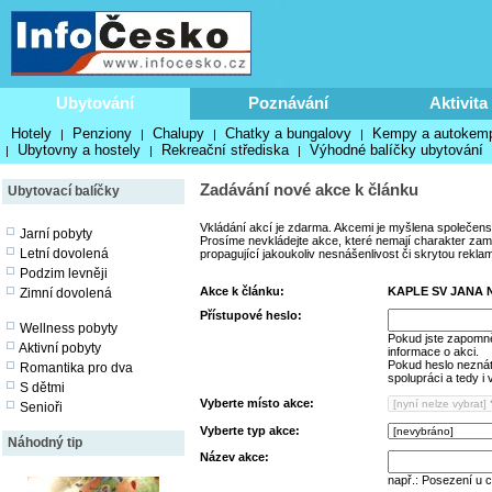
Ubytování
Poznávání
Aktivita
Hotely
Penziony
Chalupy
Chatky a bungalovy
Kempy a autokem
|
|
|
|
Ubytovny a hostely
Rekreační střediska
Výhodné balíčky ubytování
|
|
|
Zadávání nové akce k článku
Ubytovací balíčky
Vkládání akcí je zdarma. Akcemi je myšlena společens
Jarní pobyty
Prosíme nevkládejte akce, které nemají charakter zamě
Letní dovolená
propagující jakoukoliv nesnášenlivost či skrytou rekla
Podzim levněji
Akce k článku:
KAPLE SV JANA
Zimní dovolená
Přístupové heslo:
Wellness pobyty
Pokud jste zapomně
Aktivní pobyty
informace o akci.
Pokud heslo neznáte
Romantika pro dva
spolupráci a tedy i
S dětmi
Vyberte místo akce:
Senioři
Vyberte typ akce:
Náhodný tip
Název akce:
např.: Posezení u 