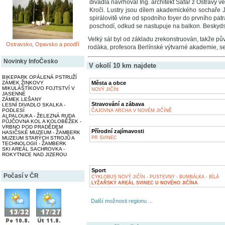
divadla navrhoval Ing. architekt Šafář z Ostravy
Kroči. Lustry jsou dílem akademického sochaře J
spirálovitě vine od spodního foyer do prvního patr
poschodí, odkud se nastupuje na balkon. Beskyds
Velký sál byl od základu zrekonstruován, takže pů
Ostravsko, Opavsko a poodří
rodáka, profesora Berlínské výtvarné akademie, se
Novinky InfoČesko
V okolí 10 km najdete
BIKEPARK OPÁLENÁ PSTRUŽÍ
ZÁMEK ŽINKOVY
Města a obce
MIKULÁŠTÍKOVO FOJTSTVÍ V
NOVÝ JIČÍN
JASENNÉ
ZÁMEK LEŠANY
Stravování a zábava
LESNÍ DIVADLO SKALKA -
PODLESÍ
ČAJOVNA ARCHA V NOVÉM JIČÍNĚ
ALPALOUKA - ŽELEZNÁ RUDA
PŮJČOVNA KOL A KOLOBĚŽEK -
VRBNO POD PRADĚDEM
Přírodní zajímavosti
HASIČSKÉ MUZEUM - ŽAMBERK
MUZEUM STARÝCH STROJŮ A
PR SVINEC
TECHNOLOGIÍ - ŽAMBERK
SKI AREÁL SACHROVKA -
ROKYTNICE NAD JIZEROU
Sport
Počasí v ČR
CYKLOBUS NOVÝ JIČÍN - PUSTEVNY - BUMBÁLKA - BÍLÁ
LYŽAŘSKÝ AREÁL SVINEC U NOVÉHO JIČÍNA
Další možnosti regionu ...