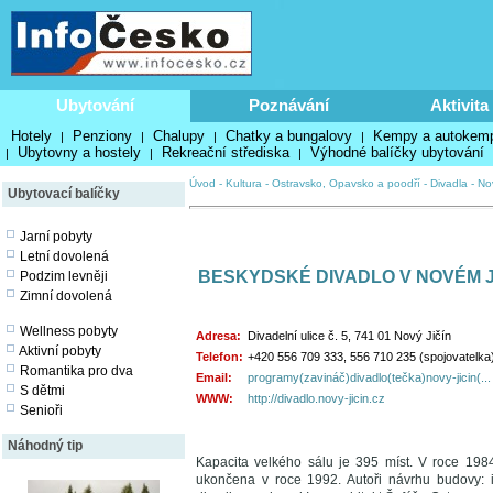
Ubytování
Poznávání
Aktivita
Hotely
Penziony
Chalupy
Chatky a bungalovy
Kempy a autokem
|
|
|
|
Ubytovny a hostely
Rekreační střediska
Výhodné balíčky ubytování
|
|
|
Úvod
-
Kultura
-
Ostravsko, Opavsko a poodří
-
Divadla
-
No
Ubytovací balíčky
Jarní pobyty
Letní dovolená
BESKYDSKÉ DIVADLO V NOVÉM J
Podzim levněji
Zimní dovolená
Wellness pobyty
Adresa:
Divadelní ulice č. 5, 741 01 Nový Jičín
Aktivní pobyty
Telefon:
+420 556 709 333, 556 710 235 (spojovatelka
Romantika pro dva
Email:
programy(zavináč)divadlo(tečka)novy-jicin(...
S dětmi
WWW:
http://divadlo.novy-jicin.cz
Senioři
Náhodný tip
Kapacita velkého sálu je 395 míst. V roce 198
ukončena v roce 1992. Autoři návrhu budovy: in