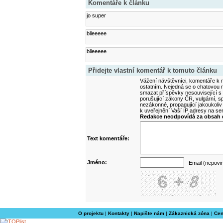
Komentáře k článku
jo super
blleeeee
blleeeee
Přidejte vlastní komentář k tomuto článku
Vážení návštěvníci, komentáře k m
ostatním. Nejedná se o chatovou m
smazat příspěvky nesouvisející s
porušující zákony ČR, vulgární, sp
nezákonné, propagující jakoukoliv
k uveřejnění Vaší IP adresy na s
Redakce neodpovídá za obsah d
Text komentáře:
Jméno:
Email (nepovi
O projektu
|
Kontakty
|
Napište nám
|
Zákaznická zóna
|
Cen