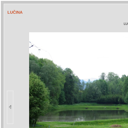
LUČINA
LU