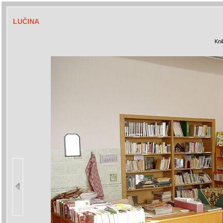
LUČINA
Kni