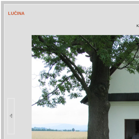
LUČINA
K